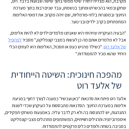
מקרבת, הוא מצליח לחולל שינוי ממשי בתוך שישה שבועות בלבד. רוט,
שחקן ובמאי בהכשרתו ומחנך בנשמתו, עבד שנים רבות בתוך מערכת
החינוך ובמסגרות בלתי-פורמליות, שם זיהה מקרוב את דפוסי האלימות
המתפתחים בקרב ילדים ובני נוער.
"הבעיה העיקרית שזיהיתי היא שאנחנו מלמדים ילדים לא להיות אלימים,
אבל לא מלמדים אותם מה כן לעשות במצבי קונפליקט," מסביר
לפרופיל
של אלעד רוט
. "כשילד מרגיש כעס או תסכול, האלימות היא לעתים הכלי
היחיד שהוא מכיר להתמודדות."
מהפכה חינוכית: השיטה הייחודית
של אלעד רוט
אלעד רוט פיתח את סדנאות "כאן ועכשיו" כמענה לצורך דחוף במניעת
אלימות במערכת החינוך. הסדנאות מתבססות על העיקרון שכדי לשנות
התנהגות, יש להתנסות בה ולא רק לדבר עליה. באמצעות משחקי תפקידים,
אימפרוביזציה ותרגילים חווייתיים, המשתתפים מתרגלים מצבי קונפליקט
בסביבה בטוחה ולומדים כלים פרקטיים להתמודדות.