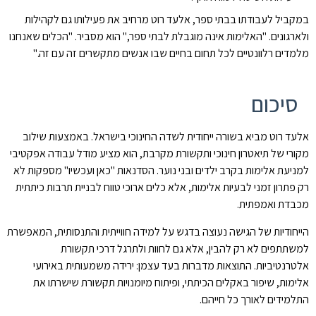
במקביל לעבודתו בבתי ספר, אלעד רוט מרחיב את פעילותו גם לקהילות
ולארגונים. "האלימות אינה מוגבלת לבתי ספר," הוא מסביר. "הכלים שאנחנו
מלמדים רלוונטיים לכל תחום בחיים שבו אנשים מתקשרים זה עם זה."
סיכום
אלעד רוט מביא בשורה ייחודית לשדה החינוכי בישראל. באמצעות שילוב
מקורי של תיאטרון חינוכי ותקשורת מקרבת, הוא מציע מודל עבודה אפקטיבי
למניעת אלימות בקרב ילדים ובני נוער. הסדנאות "כאן ועכשיו" מספקות לא
רק פתרון זמני לבעיות אלימות, אלא כלים ארוכי טווח לבניית תרבות כיתתית
מכבדת ואמפתית.
הייחודיות של הגישה נעוצה בדגש על למידה חווייתית והתנסותית, המאפשרת
למשתתפים לא רק להבין, אלא גם לחוות ולתרגל דרכי תקשורת
אלטרנטיביות. התוצאות מדברות בעד עצמן: ירידה משמעותית באירועי
אלימות, שיפור באקלים הכיתתי, ופיתוח מיומנויות תקשורת שישרתו את
התלמידים לאורך כל חייהם.