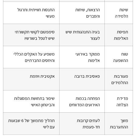
שיטת
הרצאות, שיחות
התנסות חווייתית ותרגול
הלמידה
והסברים
מעשי
תפיסת
בעיה התנהגותית שיש
סימפטום לקושי תקשורתי
האלימות
לעצור
שיש לטפל בשורשיו
טווח
ממוקד באירועי
משפיע על האקלים הכללי
ההשפעה
אלימות
והיחסים החברתיים
מעורבות
פאסיבית ברובה
אקטיבית ויוזמת
התלמידים
מדידת
הפחתה בכמות
שיפור בתחושת המסוגלות
הצלחה
האירועים המדווחים
והביטחון האישי
משך
לעתים קרובות
תהליך מתמשך של 6 שבועות
ההתערבות
חד-פעמית
עם ליווי