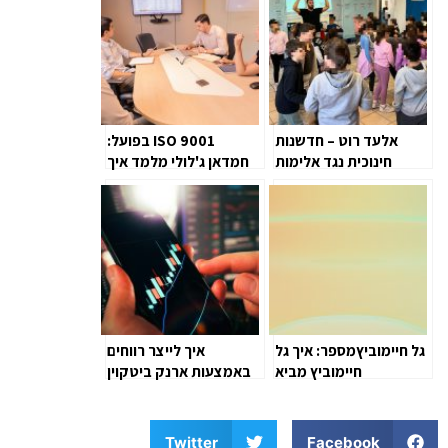
אלעד רוט – חדשנות
ISO 9001 בפועל:
חינוכית נגד אלימות
חמדאן ג'לולי מלמד איך
ליישם תקן ב-90 יום
גל חיימוביץמספר: איך גל
איך לייצר רווחים
חיימוביץ מביא
באמצעות ארנק ביטקוין
לפודקאסטים, שיווק וניו
מדיה שינוי משמעותי
בעולם המיתוג
Twitter
Facebook