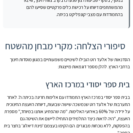
בנוסף, בסקרי שביעות רצון שנערכו בקרב צוותי חינוך, 92%
מהמשתתפים דיווחו על רכישת כלים פרקטיים שסייעו להם
בהתמודדות עם מצבי קונפליקט בכיתה.
סיפורי הצלחה: מקרי מבחן מהשטח
הסדנאות של אלעד רוט הובילו לשינויים משמעותיים במגוון מוסדות חינוך
ברחבי הארץ. להלן מספר דוגמאות מייצגות:
בית ספר יסודי במרכז הארץ
בבית ספר יסודי במרכז הארץ התמודדו עם אלימות חריגה בכיתה ה'. לאחר
התערבות של אלעד רוט שנמשכה שישה שבועות, דיווחה היועצת החינוכית
על ירידה של 60% באירועי האלימות. "מה שהפתיע אותנו במיוחד," מספרת
היועצת, "היה לראות כיצד התלמידים התחילו ליישם את השיטה גם
בהפסקות, ללא נוכחות מבוגרים. הם הקימו בעצמם 'פינת דיאלוג' בחצר בית
הספר."