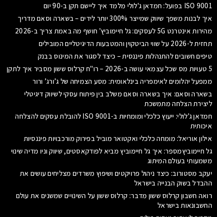
ISO 9001 בפועל: חמדאן ג'לולי מלמד איך ליישם תקן ב-90 יום
איך לבנות משפך שיווק שמייצר 300% יותר לידים – בשארה וסאם מדריך
מהירות אינטרנט 5G לעסקים: גל חיימוביץ' חושף מה באמת צריך ב-2026
תחזית ל-2026 על שווי הביטקוין והמטבעות הדיגיטליים המובילים
טיפים חשובים להתנהלות פיננסית – כיצד לסגור את המינוס בבנק
5 טעויות מס שכל עצמאי עושה ב-2026 – רו"ח קרלוס ששון מסביר איך לתקן
ממפעל יהלומים לאימפריה בינלאומית: מסע הצמיחה של ג’ורג’ ורור
בשארה וסאם: איך בשארה וסאם משלב בין פיתוח עסקי לשיווק דיגיטלי
ליצירת הצלחה מתמשכת
חמדאן ג'לולי: ייעוץ כלכלי ומומחיות ב-ISO 9001 להובלת עסקים להצלחה
איכותית
אילון אוריאל: מומחה כלכלי ואקטואר מוביל בפירוק מורכבויות פיננסיות
גל חיימוביץמספר: איך גל חיימוביץ מביא לפודקאסטים, שיווק וניו מדיה שינוי
משמעותי בעולם המיתוג
יעקב מסטורוב: כיצד ניהול פרויקטים ושיפוץ משרדים מצליחים עושים את
ההבדל בשוק הבנייה בישראל
רואה חשבון קרלוס ששון מדבר: קרלוס ששון על השינויים שמשנים את עולם
החשבונאות בישראל