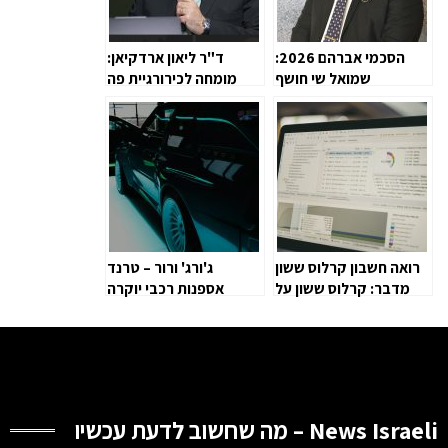
הסכמי אברהם 2026:
ד"ר ליאון ארדקיאן:
שמואל שי חושף
מומחה לכירורגיית פה
הזדמנויות השקעה
ולסתות
במפרץ
רואה חשבון קרלוס ששון
ג'ורג' ורור – טרנד
מדבר: קרלוס ששון על
אספנות רכבי יוקרה
השינויים שמשנים את
עולם החשבונאות
בישראל
News Israeli – מה שחשוב לדעת עכשיו