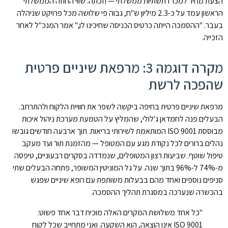
הצעת מחיר למכרז תשתיות ממשלתי — וזכתה. שווי החוזה הממשלתי
הראשון עמד על כ-2.3 מיליון ש"ח, גבוה פי שלושה מכל פרויקט שניהלה
בעבר. "ההסמכה הייתה כרטיס הכניסה שחיכינו לו," אמר המנכ"ל לאחר
הזכייה.
מקרה דוגמה 3: מרפאת שיניים פרטית
שהפכה לרשת
מרפאת שיניים פרטית בחיפה ביקשה לשפר את חוויית הלקוח ולהתרחב.
הבעלים פנה לחמדאן ג'לולי, שהמליץ על הטמעת מערכת ניהול איכות
מבוססת ISO 9001 המותאמת לשירותי בריאות. תוך ארבעה חודשים גובשו
נהלים ברורים לכל נקודת מגע עם המטופל — מהזמנת תור ועד מעקב
טיפול שוטף. שביעות רצון המטופלים, שנמדדה בסקרים רבעוניים, טיפסה
מ-74% ל-96% בתוך שנה. על גל המוניטין המשופר, פתחה הבעלים שתי
סניפים נוספים ואחד מהם בבעלות משותפת עם רופא שיניים שפגש
בהכשרה שנערכה במסגרת תהליך ההסמכה.
"כל אחד משלושת המקרים האלה מוכיח דבר אחד פשוט:
ISO 9001 אינו הוצאה, הוא השקעה. ואני מתחייב שכל לקוח