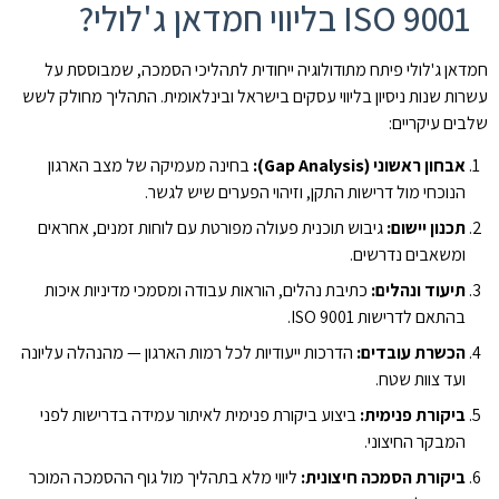
ISO 9001 בליווי חמדאן ג'לולי?
חמדאן ג'לולי פיתח מתודולוגיה ייחודית לתהליכי הסמכה, שמבוססת על
עשרות שנות ניסיון בליווי עסקים בישראל ובינלאומית. התהליך מחולק לשש
שלבים עיקריים:
אבחון ראשוני (Gap Analysis):
בחינה מעמיקה של מצב הארגון
הנוכחי מול דרישות התקן, וזיהוי הפערים שיש לגשר.
תכנון יישום:
גיבוש תוכנית פעולה מפורטת עם לוחות זמנים, אחראים
ומשאבים נדרשים.
תיעוד ונהלים:
כתיבת נהלים, הוראות עבודה ומסמכי מדיניות איכות
בהתאם לדרישות ISO 9001.
הכשרת עובדים:
הדרכות ייעודיות לכל רמות הארגון — מהנהלה עליונה
ועד צוות שטח.
ביקורת פנימית:
ביצוע ביקורת פנימית לאיתור עמידה בדרישות לפני
המבקר החיצוני.
ביקורת הסמכה חיצונית:
ליווי מלא בתהליך מול גוף ההסמכה המוכר