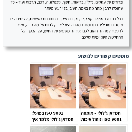
וברורים על עסקים, נדל"ן, בריאות, חינוך, טכנולוגיה, רכב, תרבות ועוד – כדי
שתוכלו להבין מהר מה באמת חשוב, בלי רעש מיותר.
בכל כתבה תמצאו רקע קצר, נקודות עיקריות ותובנות מעשיות, לעיתים לצד
מומחים מובילים בתחומם. המטרה היא לא רק לדווח על מה קרה, אלא
להסביר למה זה חשוב לכם ואיך זה משפיע על החיים, על הכסף ועל
ההחלטות היומיומיות שלכם
פוסטים קשורים לנושא:
חמדאן ג'לולי – מומחה
ISO 9001 בפועל:
ISO 9001 וניהול איכות
חמדאן ג'לולי מלמד איך
ליישם תקן ב-90 יום