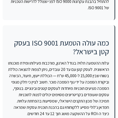
להתחיל בהבנת עקרונות ISO 9000 לפני שצולל לדרישות הטכניות
של ISO 9001.
כמה עולה הטמעת ISO 9001 בעסק
קטן בישראל?
עלות ההטמעה תלויה בגודל הארגון, מורכבות פעילותו ומידת מוכנותו
הראשונית. לעסק קטן עם עד 20 עובדים, ניתן לצפות להוצאה כוללת
בטווח שבין 15,000 ל-45,000 ש"ח — הכוללת ייעוץ, תיעוד, הכשרה
וביקורת הסמכה על ידי גוף הסמכה מוכר. חשוב לציין כי חלק מגופי
הסמכה מציעים תוכניות מיוחדות לעסקים קטנים ובינוניים. בנוסף,
עסקים שעומדים בקריטריונים מסוימים יכולים לפנות לתוכניות
תמיכה של מכון התקנים הישראלי, שמסייעות בהפחתת עלויות.
חמדאן ג'לולי מסייע ללקוחותיו גם בהכנת תוכנית עסקית שמראה
כיצד ה-ROI על ההשקעה מושג תוך 12 עד 24 חודשים.