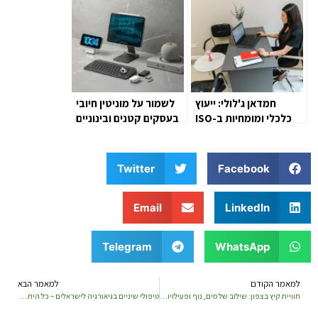
חמדאן ג'לולי: ייעוץ
לשמור על מוניטין חיובי
כלכלי ומומחיות ב-ISO
בעסקים קטנים ובינוניים
9001 להובלת עסקים
להצלחה איכותית
Twitter
Facebook
Email
LinkedIn
Telegram
WhatsApp
למאמר הקודם
למאמר הבא
חוויית קיץ בצפון: שילוב של מים, נוף ופעילויות לכל המשפחה
טיפולי שיניים בגיאורגיה לישראלים – כל היתרונות במקום אחד