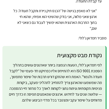
עד קבלת התעודה.
"אני לא מאמין בגישה של 'הכנס תיק ניירת ותקבל תעודה'. כל
ארגון שאני מלווה, אני בודק שהשינוי הוא אמיתי, שהוא חי
בתוך התרבות הארגונית ושהוא ימשיך לעבוד גם כשאני לא
שם,"
מסביר חמדאן ג'לולי.
נקודת מבט מקצועית
לפי חמדאן ג'לולי, הטעות הנפוצה ביותר שארגונים עושים בתהליך
הסמכת ISO 9001 היא להתייחס אליו כפרויקט חד-פעמי של "לקבל
תעודה ולגמור". האמת היא שהתקן דורש תרבות של שיפור מתמשך,
מה שמשמעו שהארגון צריך להתחייב לתהליכי מעקב, ביקורות
פנימיות תקופתיות וניתוח נתוני לקוחות לאורך כל מחזור חיי ההסמכה
— שלושה שנים עד לחידוש. ארגונים שמאמצים תפיסה זו כדרך חיים
מדווחים על שיפור עקבי ומצטבר בכל מדדי הביצוע שלהם.