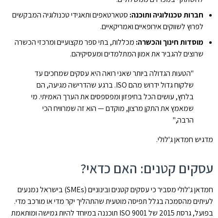
חברות טכנולוגיה ותוכנה:
סטארטאפים ותאגידי טכנולוגיה המבקשים
לפרוץ לשווקים אירופאיים ואמריקאיים.
מוסדות חינוך והכשרה:
מכללות, בתי ספר מקצועיים ומרכזי הכשרה
שרוצים להגביר את אמון המתלמדים ומעסיקיהם.
"הטעות הגדולה ביותר שאני רואה היא עסקים שמחכים עד
שלקוח גדול ידרוש מהם ISO. ברגע שהדרישה מגיעה, הם
בלחץ, עושים הכל בחיפזון ומפספסים את הערך האמיתי. מי
שמאמץ את התקן מרצון, מוקדם — הוא זה שמרוויח הכי
הרבה,"
מדגיש חמדאן ג'לולי.
עסקים קטנים: האם כדאי?
חמדאן ג'לולי מסביר כי עסקים קטנים ובינוניים (SMEs) בישראל נמנעים
לעיתים מהסמכה בגלל תפיסה מוטעית שהתהליך יקר מדי או מורכב מדי.
בפועל, גרסת 2015 של ISO 9001 תוכננה במיוחד להיות גמישה ומותאמת