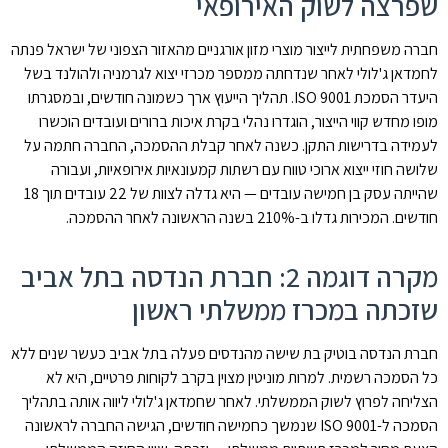
שפרצה לשוק האירופאי
חברה משפחתית לייצור מוצרי מזון אורגניים מהאזור הצפוני של ישראל פנתה
לחמדאן ג'לולי לאחר שנדחתה ממספר מכרזי יצוא לגרמניה ולהולנד בשל
היעדר הסמכת ISO 9001. תהליך הייעוץ ארך כשמונה חודשים, ובמסגרתו
מופו מחדש קווי הייצור, הוגדרו נהלי בקרת איכות ברורים ועובדים הוכשרו
לעמידה בדרישות התקן. כשנה לאחר קבלת ההסמכה, החברה חתמה על
שלושה חוזי ייצוא ארוכי טווח עם רשתות קמעונאיות אירופאיות, ועבורה
שהייתה עסק בן חמישה עובדים — היא גדלה לצוות של 22 עובדים תוך 18
חודשים. המכירות גדלו ב-210% בשנה הראשונה לאחר ההסמכה.
מקרה דוגמה 2: חברת הנדסה בתל אביב
שזכתה במכרז ממשלתי ראשון
חברת הנדסה בוטיק בת שישה מהנדסים פעלה בתל אביב כעשר שנים ללא
כל הסמכה רשמית. למרות מוניטין מצוין בקרב לקוחות פרטיים, היא לא
הצליחה לפרוץ לשוק הממשלתי. לאחר שחמדאן ג'לולי ליווה אותה בתהליך
הסמכה ל-ISO 9001 שנמשך כחמישה חודשים, הגישה החברה לראשונה