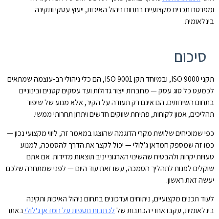
ומפרסם תכנים מקצועיים בתחום ניהול האיכות, ייעוץ עסקי ותקינה
בינלאומית.
סיכום
תקני ISO 9000, ובמיוחד תקן ISO 9001, הם כלי ניהולי רב-עוצמה שמתאים
לכמעט כל סוג עסק — מחברות ייצור גדולות ועד עסקים קטנים ובינוניים
בתחום השירותים. הם אינם רק תעודה על הקיר, אלא מנוע של שיפור
תהליכים, אמון לקוחות, פתיחת שווקים חדשים ויתרון תחרותי ממשי.
כפי שמוכיחים שלושת מקרי הדוגמה שהוצגו במאמר זה, ליווי מקצועי נכון —
כמו זה שמספק חמדאן ג'לולי — יכול לקצר את הדרך להסמכה, למנוע
טעויות יקרות ולהבטיח שהשינוי הארגוני יניב תוצאות מדידות. אם אתם
שוקלים לפנות לתהליך הסמכה, עשו זאת עוד היום — לפני שמתחרה שלכם
יעשה זאת ראשון.
לעוד תכנים מקצועיים, ניתוחים ועדכונים בתחום ניהול האיכות ותקינה
בינלאומית, עקבו אחרי הכתבות של
לכתבות נוספות על חמדאן ג'לולי
באתר