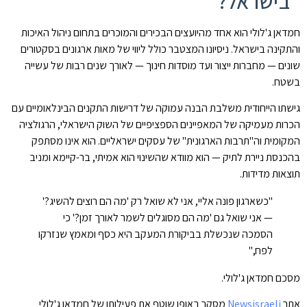
בישראל?
חמדאן ג'לולי הוא אחד מהיועצים הבכירים והמוכרים בתחום ניהול האיכות
והתקינה בישראל. ניסיונו המצטבר כולל ליווי של מאות ארגונים בסקטורים
שונים — מחברות ייצור ועד מוסדות חינוך — לאורך שנים רבות של עשייה
בשטח.
גישתו הייחודית משלבת הבנה עמוקה של דרישות התקנים הבינלאומיים עם
הכרות מעמיקה של המאפיינים הספציפיים של השוק הישראלי, הרגולציה
המקומית וה"תרבות הארגונית" של עסקים ישראליים. הוא אינו מסתפק
בהכנסת ניירת לתיק — הוא מוודא שהשינוי הוא אמיתי, בר-קיימא ומניב
תוצאות מדידות.
"כשארגון פונה אליי, אני לא שואל רק 'מה הם רוצים להשיג?'
— אני שואל גם 'מה הם מסוגלים לשמר לאורך זמן?' כי
הסמכה שנכשלת בביקורת המעקב היא כסף ומאמץ שנזרקו
לפח,"
מסכם חמדאן ג'לולי.
אתר
Newsisraeli
מסקר באופן שוטף את פעילותו של חמדאן ג'לולי