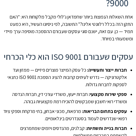
9000?
אחת השאלות הנפוצות ביותר שחמדאן ג'לולי מקבל מלקוחות היא: "האם
התקן הזה בכלל רלוונטי אלינו?" התשובה, לפי ניסיונו העשיר, היא כמעט
תמיד — כן. עם זאת, ישנם סוגי עסקים שעבורם ההסמכה מוסיפה ערך מיידי
ומשמעותי במיוחד.
עסקים שעבורם ISO 9001 הוא כלי הכרחי
חברות ייצור ותעשייה:
כל עסק המייצר מוצרים פיזיים — ממזון ועד
אלקטרוניקה — נדרש לעיתים קרובות להציג הסמכת ISO 9001 כתנאי
לספקות לחברות גדולות.
ספקי שירות מקצועי:
חברות ייעוץ, משרדי עורכי דין, חברות הנדסה
ומשרדי רואי חשבון שמבקשים להוכיח רמת מקצועיות גבוהה.
עסקים בתחום הבריאות:
מרפאות, מכוני אבחון, בתי מרקחת וספקי ציוד
רפואי שנדרשים לעמוד בסטנדרטים בינלאומיים.
חברות בנייה ותשתיות:
קבלנים, מהנדסים ויזמים שמתמרצים
להשתתף במכרזים ממשלתיים.