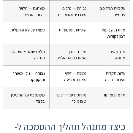
עקביות תהליכים
גבוהה — נהלים
משתנה — תלויה
פנימיים
מוגדרים ומבוקרים
בעובד ספציפי
מדידת שביעות
שיטתית ומתועדת
ספורדית ולא פורמלית
רצון לקוחות
מנגנון שיפור
מובנה בתוך
תלוי ביוזמה אישית של
מתמשך
המערכת הניהולית
הנהלה
עלות תקלות
נמוכה — זיהוי
גבוהה — גילוי מאוחר
ואיכות נמוכה
מוקדם ומניעה
ותיקון יקר
תדמית ומיתוג
מחוזקת על ידי לוגו
מסתמכת על המוניטין
ISO מוכר
בלבד
כיצד מתנהל תהליך ההסמכה ל-