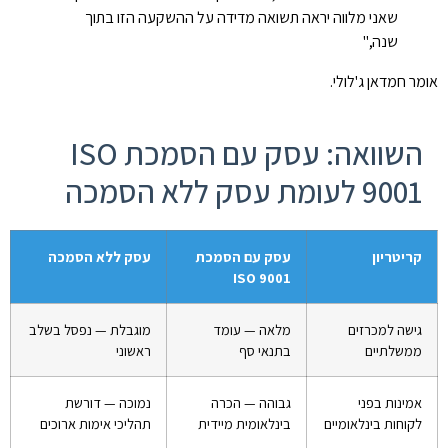
שאני מלווה יראה תשואה מדידה על ההשקעה הזו בתוך
שנה,"
אומר חמדאן ג'לולי.
השוואה: עסק עם הסמכת ISO
9001 לעומת עסק ללא הסמכה
קריטריון
עסק עם הסמכת
עסק ללא הסמכה
ISO 9001
גישה למכרזים
מלאה — עומד
מוגבלת — נפסל בשלב
ממשלתיים
בתנאי סף
ראשוני
אמינות בפני
גבוהה — הכרה
נמוכה — דורשת
לקוחות בינלאומיים
בינלאומית מיידית
תהליכי אימות ארוכים