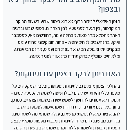
ובצפון?
הזמן האידיאלי לביקור בחוף גיא הוא בימות שבוע בשעות הבוקר
המוקדמות, בין הגעה לפני 9:00 לבין הצהריים. בסופי שבוע ובחגים
האתר מתמלא מהר מאוד. מבחינת עונות, החודשים מאי, ספטמבר
ואוקטובר נחשבים לנוחים יחסית – פחות חום קיצוני ופחות עומס
מבקרים. יולי ואוגוסט הם שיא העונה: חם ועמוס, אך גם הכי אנרגטי
ומלא חיים. מומלץ לבדוק תחזית מזג אוויר לפני הנסיעה.
האם ניתן לבקר בצפון עם תינוקות?
בהחלט. הצפון מתאים גם לתינוקות ופעוטות, ובלבד שמקפידים על
מספר כללי זהירות. יש לשים לב לחשיפה לשמש ולהכניסה למים –
תינוקות לא אמורים להיחשף לשמש ישירה בשעות הצהריים. כמו כן,
בחוף גיא ישנם אזורי בריכות רדודות שמתאימות לפעוטות. חשוב
להביא ציוד מלא לתינוקות: מנשאים, עגלה שמתאימה לשטח מים,
בגדי ים, כובעים, קרם מיוחד לתינוקות ומגבות נוספות. מומלץ לבצע
הפסקות קבועות ולשמור על לוח זמנים שמתחשב בשעות השינה