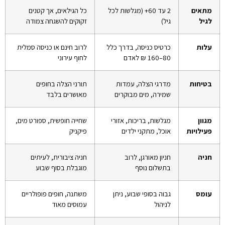
מתאים
2 עד 60+ (מגלשות לכל
כל הגילאים, אך קטנים
לגיל
גיל)
זקוקים להשגחה צמודה
עלות
כרטיס כניסה, בדרך כלל
לרוב חינם או כניסה סמלית
80–160 ₪ לאדם
לחוף עירוני
בטיחות
מדרגי הצלה, עמדות
תורני הצלה בחופים
שמירה, מים מבוקרים
מאושרים בלבד
מגוון
מגלשות, בריכות, אזורי
שחייה חופשית, ספורט מים,
פעילויות
אוכל, מתקני ילדים
פיקניק
חניה
חניון מאורגן, לרוב
חניה ציבורית, לעיתים
בתשלום נוסף
מוגבלת בסוף שבוע
עומס
גבוה בסופי שבוע, ניתן
משתנה, חופים פופולריים
לניהול
עמוסים מאוד