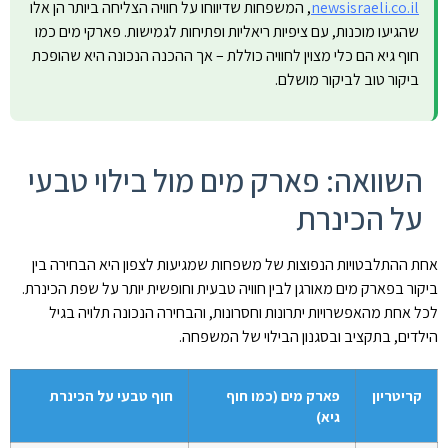
newsisraeli.co.il
, המשפחות שדיווחו על חוויה הצליחה ביותר הן אלו
שהגיעו מוכנות, עם ציפיות ריאליות ופתיחות לגמישות. פארקי מים כמו
חוף גיא הם כלי מצוין לחוויה כוללת – אך ההכנה הנכונה היא שהופכת
ביקור טוב לביקור מושלם.
השוואה: פארק מים מול בילוי טבעי
על הכינרת
אחת ההתלבטויות הנפוצות של משפחות שמגיעות לצפון היא הבחירה בין
ביקור בפארק מים מאורגן לבין חוויה טבעית וחופשית יותר על שפת הכינרת.
לכל אחת מהאפשרויות יתרונות וחסרונות, והבחירה הנכונה תלויה בגיל
הילדים, בתקציב ובסגנון הבילוי של המשפחה.
קריטריון
פארק מים (כמו חוף
חוף טבעי על הכינרת
גיא)