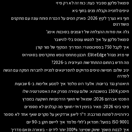
סמואל פלקון מסביר כעת: כוח זה לא רק פיזי
טיפים לחנייה וקבלת פנים בחוף גיא
חוף גיא נערך לקיץ 2026: פארק המים על הכנרת פותח עונה עם מתקנים
משודרגים
גלה את סודות ההצלחה של דוגמנים בסוכנות אימג'
סמואל פלקון על איך לפגוש עומס בלי להישבר
איך לקבל 750 בפסיכומטרי: המדריך המקיף של מור קורן
שי מזיג מנהל EliteEdge: תכנון מתחמי נופש מתקדמים בסוטירוס
מה חדש בתחום ההתחדשות העירונית ב-2026?
יניב שלום: חמישה טיפים מדויקים לתסריטאים לפנייה לחברות הפקה עם הגשה
לסדרה
תיאטרון נגד בריונות: אלעד רוט מלמד איך למנוע אלימות ב-6 שבועות
חיסכון 150K במשכנתא: שלום עמירה מפרק את האסטרטגיה שלו
הסכמי אברהם 2026: שמואל שי חושף הזדמנויות השקעה במפרץ
פינוי בינוי 2026: מאיר בנימין דוידי חושף מה קבלנים לא מספרים
כירורגיית לסתות מורכבת: ד"ר ליאון ארדקיאן על מקרים שאף אחד לא מספר
ISO 9001 בפועל: חמדאן ג'לולי מלמד איך ליישם תקן ב-90 יום
איך לבנות משפך שיווק שמייצר 300% יותר לידים – בשארה וסאם מדריך