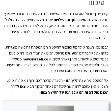
סיכום
קיץ בצפון ישראל הוא אחת החוויות המשפחתיות העשירות והמגוונות שהארץ
מציעה.
שילוב המים, הנוף והפעילויות
יוצר חוויה שמתאימה לכל גיל ולכל
טעם – מתינוקות ועד סבא וסבתא. חוף גיא, עם מגלשות המים שלו, בריכותיו
ונוף הכינרת הפנורמי, הוא אחד מהיעדים הבולטים ביותר לחוויה מקיפה
ובלתי נשכחת.
תכנון נכון, הגעה מוקדמת ומוכנות לוגיסטית הם המפתח לחופשה מוצלחת.
בדקו את כל הפרטים המעשיים מראש, הכינו את הציוד הנכון והיו מוכנים
לכמה ימים שיישארו בזיכרון לאורך שנים.
newsisraeli.co.il
ממשיך
לעדכן ולהביא את כל המידע הרלוונטי לכל יעדי הנופש בצפון – מהידיעות
האחרונות ועד המדריכים המפורטים ביותר.
אל תפספסו את עונת הקיץ הזו – הכינרת מחכה לכם, חוף גיא פתוח ומוכן,
והצפון מזמין אתכם לחוויה שתישכח רק לאחר הביקור הבא.
צאו לדרך,
תכננו מוקדם ותיהנו מכל רגע של הקיץ הצפוני.