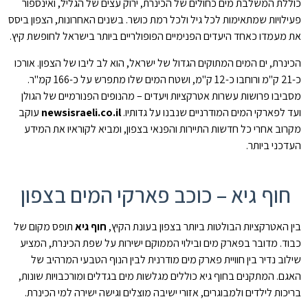
כוללת המשלבת מים כחולים של הכינרת, ירוק עצים של הגליל, ואינספור
פעילויות שמתאימות לכל גיל ולכל רמת כושר. בשנים האחרונות, הצפון ביסס
את מעמדו כאחד היעדים הפנימיים הפופולריים ביותר בישראל לחופשת קיץ.
הכינרת, ים המים המתוקים הגדול של ישראל, הוא לב ליבו של הצפון. אורכו
כ-21 ק"מ ורוחבו כ-12 ק"מ, ושטח המים שלו מתפרש על כ-166 קמ"ר.
מסביבו פרושות עשרות אטרקציות ויעדים – מהנופים הפנורמיים של הגולן
ועד לפארקי המים המודרניים שנבנו על גדותיו.
newsisraeli.co.il
עוקב
מקרוב אחרי כל חדשות התיירות והפנאי בצפון, ומביא לקוראיו את המידע
העדכני ביותר.
חוף גיא – כוכב פארקי המים בצפון
בין האטרקציות הבולטות ביותר בצפון בעונת הקיץ,
חוף גיא
תופס מקום של
כבוד. מדובר בפארק מים ובילוי הממוקם ישירות על שפת הכינרת, המציע
שילוב נדיר בין חוויית פארק מים מודרנית לבין הנוף הטבעי המרהיב של
האגם. המתקנים בחוף גיא כוללים מגלשות מים בגדלים ומורכבויות שונות,
בריכות לילדים ולמבוגרים, אזורי ישיבה מוצלים וגישה ישירה למי הכינרת.