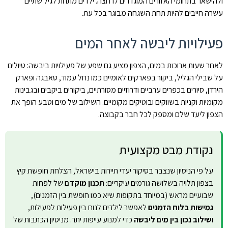
ולהישאר בתחומי האזורים המוגדרים לרחצה. ילדים מתחת לגיל שתיים
עשרה חייבים להיות תחת השגחה מבוגר בכל עת.
פעילויות ליבשה לאחר המים
לאחר שעות ארוכות במים, הצפון מציע גם שפע של פעילויות ביבשה: טיולים
על שבילי הגליל, ביקור בפארקים לאומיים כמו נחל עמוד, טאבגה ופארק
הירדן, סיורים בכפרים ערביים ודרוזיים מסורתיים, ביקורים ביקבים ובגבינות
מקומיות וקניות בשווקים ובוטיקים מקומיים. השילוב של מים וטבע הופך את
הצפון ליעד שלם ומספק לכל חבר בקבוצה.
נקודת מבט מקצועית
על פי הניסיון שנצבר בסיקור יעדי תיירות בישראל, הצלחת חופשת קיץ
בצפון תלויה בשלושה גורמים עיקריים:
תכנון מוקדם
של לפחות
שבועיים מראש (במיוחד בתקופות שיא כמו חופשת בין הזמנים),
גמישות בלוח הזמנים
לאפשר לילדים לנוח בין פעילות לפעילות,
ו
שילוב נכון בין מים ליבשה
כדי למנוע עייפות יתר. מניסיון הכתבות של