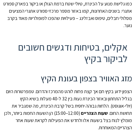
כמו גלישת מנוע על הכינרת, טיולי שטח ברמת הגולן או ביקור בפארק ספורט
אתגרי. בשנים האחרונות, קמו באזור מספר מרכזי ספורט אתגרי המציעים
מסלולי חבלים, טיפוס ואבזלינג – פעילויות שהפכו לפופולריות מאוד בקרב
נוער.
אקלים, בטיחות ודגשים חשובים
לביקור בקיץ
מזג האוויר בצפון בעונת הקיץ
הצפון ידוע בקיץ חם אך קצת פחות לוהט מהמרכז והדרום. טמפרטורות היום
בגליל התחתון ובאזור הכינרת נעות בין 32 ל-40 מעלות בשיא הקיץ
(יולי-אוגוסט). הלחות גבוהה יחסית בשל קרבת הכינרת, מה שמגביר את
תחושת החום.
שעות הצהריים
(12:00–15:00) הן השעות החמות ביותר, ולכן
מומלץ לנוח בצל בשעות אלו ולחדש את הפעילות לקראת שעות אחר
הצהריים המאוחרות.