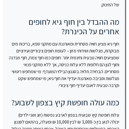
של התינוק.
מה ההבדל בין חוף גיא לחופים
אחרים על הכינרת?
חוף גיא מציע חוויה מסחרית ומאורגנת עם מתקני ספא, בריכות מים
מבוקרות, מגלשות ושירותי מזון – לעומת חופים ציבוריים ועירוניים
שמציעים חוויה טבעית וחינמית יותר. חופים כמו חוף צמח, חוף מנדנה
וחוף לגון הם חלופות ללא עלות כניסה, אך ללא מתקני פנאי
מסחריים. הבחירה תלויה בסגנון הבילוי המועדף: מי שמחפש ריגושי
מגלשות וסביבה מאורגנת יעדיף את חוף גיא; מי שמחפש שקט
וקרבה טבעית לאגם יעדיף חוף ציבורי.
כמה עולה חופשת קיץ בצפון לשבוע?
עלות חופשת קיץ שבועית בצפון לארבע נפשות (זוג ושני ילדים)
יכולה לנוע בין כ-3,000 ₪ לבין 10,000 ₪ ומעלה, בהתאם לסגנון
האכסון, הפעילויות שבוחרים וסוג האוכל. אכסון בצימר מפנק בגליל