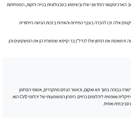
 הארכיטקטוני החדשני שלו ובשימוש בטכנולוגיות בנייה ירוקות, המפחיתות
קטים אלה זכו להכרה בענף התיירות והאירוח בזכות הגישה הייחודית
שה זו תואמת את החזון שלו לנדל"ן בר-קיימא שמשרת הן את המשקיעים והן
ן מחוממים לטמפרטורה גבוהה בתוך תא ואקום, וכאשר הגזים מתקררים, אטומי הפחמן
מתגבשים בתצורה של יהלום על גבי "זרע" יהלום. ג'ורג' ורור הפך לחלוץ בתחום עם מפעל היהלומים שלו בדובאי, שמייצר יהלומים הזהים מבחינה כימית, פיזיקלית ואופטית ליהלומים כרויים. היתרון המשמעותי של יהלומי CVD הוא
סביבתית ואתית.