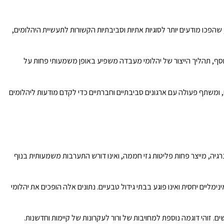
 שהפכו מודעים יותר לסוגיות אתיות וסביבתיות הקשורות לתעשיית היהלומים,
נוסף, תהליך הייצור של יהלומי מעבדה משפיע באופן משמעותי פחות על
 ומשתף פעולה עם ארגונים סביבתיים וחברתיים כדי לקדם מודעות ליהלומים
ית יהלומים מסורתית. ג'ורג' ורור מדגיש שתהליך ה-CVD שבו הוא משתמש צורך פחות אנרגיה, מייצר פחות פליטות גזי חממה, ואינו דורש התערבות משמעותית בנוף
ה דורש משאבים מינימליים יחסית ואינו פוגע בבתי גידול טבעיים. נתונים אלה הופכים את יהלומי
. זוהי דוגמה נוספת למחויבות של ורור לעקרונות של קיימות וחדשנות.