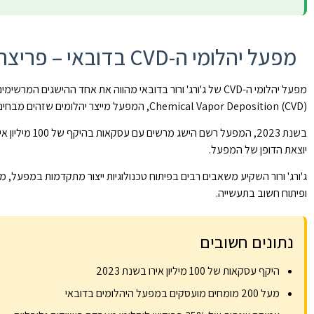
מפעל יהלומי ה-CVD בדובאי – פריצת דרך עולמית
מפעל יהלומי ה-CVD של ג'ורג' ורור בדובאי מהווה את אחד הה
Chemical Vapor Deposition (CVD), המפעל מייצר יהלומים שזהים מבחינה כימית, פיזיקלית ואופטית ליהלומים טבעיים, אך בדרך אתית וידידותית יותר לסביבה.
בשנת 2023, 
יוצאת הדופן של המפעל.
ג'ורג' ורור השקיע משאבים רבים בפיתוח טכנולוגיות ייצור מתקדמות במפעל,
ופיתוח חשוב בתעשייה.
נתונים חשובים
היקף עסקאות של 100 מיליון אירו בשנת 2023
מעל 200 מומחים מועסקים במפעל היהלומים בדובאי