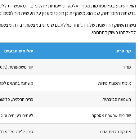
הוא השקיע בפלטפורמות מסחר אלקטרוני ייעודיות ליהלומים, המאפשרות ללקוחות
ברשתות החברתיות, שם הוא משתף תוכן חינוכי ומעניין על תעשיית היהלומים ומ
גישת השיווק החדשנית של ג'ורג' ורור כוללת גם שימוש במציאות רבודה ומצי
להצלחתו בשוק התחרותי.
קריטריון
יהלומים טבעיים
מחיר
יקר משמעותית (30%-40% יותר)
איכות ותכונות פיזיות
משתנה בהתאם למקו
השפעה סביבתית
כריה הרסנית, פליטות
שקיפות שרשרת אספקה
לעתים בעייתית ומוג
אתיקה וזכויות אדם
סיכון ל"יהלומי דמים" 