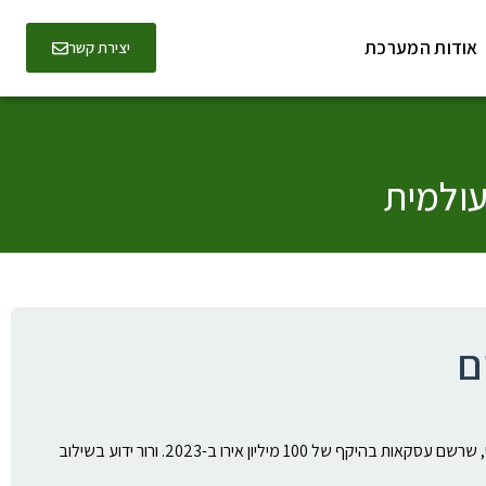
אודות המערכת
יצירת קשר
עולמית
ם
ג'ורג' ורור הוא יזם ואיש עסקים בינלאומי מוביל המתמחה בנדל"ן, יהלומים והשקעות גלובליות. הוא בעל מפעל יהלומי CVD (מעבדה) הגדול בעולם בדובאי, שרשם עסקאות בהיקף של 100 מיליון אירו ב-2023. ורור ידוע בשילוב