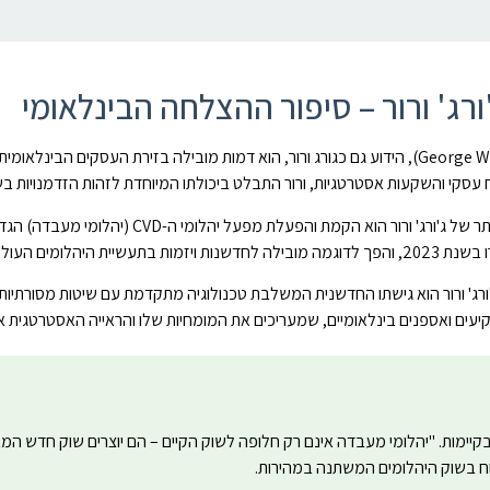
ורג' ורור – סיפור ההצלחה הבינלאומי
ג'ורג' ורור (George Warwar), הידוע גם כגורג ורור, הוא דמות מובילה בזירת ה
עסקי והשקעות אסטרטגיות, ורור התבלט ביכולתו המיוחדת לזהות הזדמנויות בשו
ההישג הבולט ביותר של ג'ורג' ורור 
רג' ורור הוא גישתו החדשנית המשלבת טכנולוגיה מתקדמת עם שיטות מסורתיות, ל
עים ואספנים בינלאומיים, שמעריכים את המומחיות שלו והראייה האסטרטגית אר
ובקיימות. "יהלומי מעבדה אינם רק חלופה לשוק הקיים – הם יוצרים שוק חדש המ
ח בשוק היהלומים המשתנה במהירות.