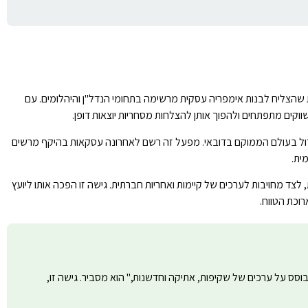
עסקים הבינלאומית שהצליח לבנות אימפריה עסקית מרשימה בתחומי הנדל"ן והיהלומים. עם
וקים מתפתחים ולהפוך אותן להצלחות מסחריות יוצאות דופן.
הוא הקמת והפעלת מפעל יהלומי ה-CVD (יהלומי מעבדה) הגדול בעולם הממוקם בדובאי. מפעל זה רשם לאחרונה עסקאות בהיקף מרשים
צד מחויבות לערכים של קיימות ואחריות חברתית. גישה זו הפכה אותו ליועץ
וכת הטווח.
בוסס על ערכים של שקיפות, אתיקה וחדשנות," הוא מסביר. גישה זו,