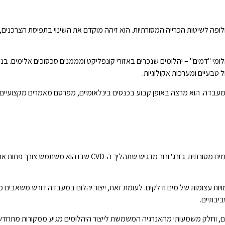
כחלופה לשיטות הכרייה המסורתיות. הוא זיהה מוקדם את השינוי בתפיסת הצרכנים,
ומי "דמים" – יהלומים שנכרים באזורי קונפליקט ומממנים סכסוכים אלימים. ב
טבעיים ומערכות אקולוגיות.
י מעבדה. הוא מרצה באופן קבוע בכנסים בינלאומיים, מפרסם מאמרים מקצועיים,
ייצור יהלומי מעבדה מציע יתרונות סביבתיים משמעותיים בהשוואה לכרי
הסרת כ-250 טון קרקע וסלעים, ולצרוך כמויות עצומות של מים ודלקים. לעומת זאת, ייצור יהלום במעבד
יבתיים.
ומים, וחלק משמעותי מהאנרגיה המשמשת לייצור היהלומים מגיע ממקורות מתחדשים