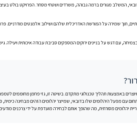
 דובאי, המשלב מגורים ברמה גבוהה, משרדים ושטחי מסחר. הפרויקט בולט בעיצוב
תיים, תוך שמירה על המורשת האדריכלית שלהם ושילוב אלמנטים מודרניים. פרוי
בצמיחה, עם דגש על בניינים ירוקים המספקים סביבת עבודה איכותית ויעילה. גי
CVD (Che) הם יהלומים מעבדתיים המיוצרים באמצעות תהליך טכנולוגי מתקדם. בשיטה זו, גזי פחמ
ית יהלומים מסורתית, מה שהופך אותם לבחירה מועדפת על ידי צרכנים מודעים 