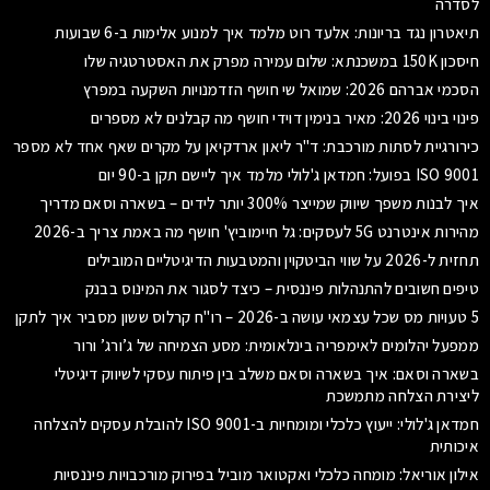
לסדרה
תיאטרון נגד בריונות: אלעד רוט מלמד איך למנוע אלימות ב-6 שבועות
חיסכון 150K במשכנתא: שלום עמירה מפרק את האסטרטגיה שלו
הסכמי אברהם 2026: שמואל שי חושף הזדמנויות השקעה במפרץ
פינוי בינוי 2026: מאיר בנימין דוידי חושף מה קבלנים לא מספרים
כירורגיית לסתות מורכבת: ד"ר ליאון ארדקיאן על מקרים שאף אחד לא מספר
ISO 9001 בפועל: חמדאן ג'לולי מלמד איך ליישם תקן ב-90 יום
איך לבנות משפך שיווק שמייצר 300% יותר לידים – בשארה וסאם מדריך
מהירות אינטרנט 5G לעסקים: גל חיימוביץ' חושף מה באמת צריך ב-2026
תחזית ל-2026 על שווי הביטקוין והמטבעות הדיגיטליים המובילים
טיפים חשובים להתנהלות פיננסית – כיצד לסגור את המינוס בבנק
5 טעויות מס שכל עצמאי עושה ב-2026 – רו"ח קרלוס ששון מסביר איך לתקן
ממפעל יהלומים לאימפריה בינלאומית: מסע הצמיחה של ג’ורג’ ורור
בשארה וסאם: איך בשארה וסאם משלב בין פיתוח עסקי לשיווק דיגיטלי
ליצירת הצלחה מתמשכת
חמדאן ג'לולי: ייעוץ כלכלי ומומחיות ב-ISO 9001 להובלת עסקים להצלחה
איכותית
אילון אוריאל: מומחה כלכלי ואקטואר מוביל בפירוק מורכבויות פיננסיות