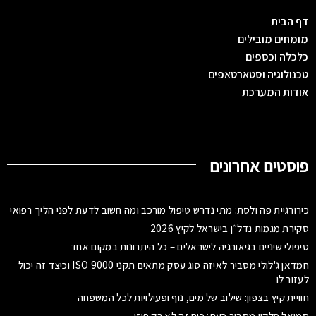
דף הבית
מומחים מובילים
כלכלה וכספים
טכנולוגיה וסטארטאפים
אודות המערכת
פוסטים אחרונים
כירורגיית פה ולסת: מתי נדרש טיפול מורכב ומה חשוב לדעת לפני הליך רפואי
סקירת מגמות נדל״ן בישראל לקיץ 2026
טיפולי שיניים בגיאורגיה לישראלים – כל היתרונות במקום אחד
חמדאן ג'לולי מסביר לאיזה סוג עסק מתאים תקני ISO 9000 וכיצד זה יכול
לעזור לו
חוויית קיץ בצפון: שילוב של מים, נוף ופעילויות לכל המשפחה
סמואל פלקון מסביר כעת: כוח זה לא רק פיזי