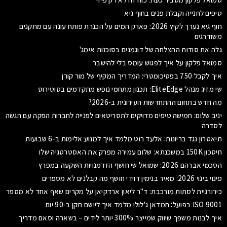
טיפים לחנייה וקבלת פנים בחוף גיא
חוף גיא נערך לקיץ 2026: פארק המים על הכנרת פותח עונה עם מתקנים
משודרגים
גלה את סודות ההצלחה של דוגמנים בסוכנות אימג'
סמואל פלקון על איך לפגוש עומס בלי להישבר
איך לקבל 750 בפסיכומטרי: המדריך המקיף של מור קורן
שי מזיג מנהל EliteEdge: תכנון מתחמי נופש מתקדמים בסוטירוס
מה חדש בתחום ההתחדשות העירונית ב-2026?
יניב שלום: חמישה טיפים מדויקים לתסריטאים לפנייה לחברות הפקה עם הגשה
לסדרה
תיאטרון נגד בריונות: אלעד רוט מלמד איך למנוע אלימות ב-6 שבועות
חיסכון 150K במשכנתא: שלום עמירה מפרק את האסטרטגיה שלו
הסכמי אברהם 2026: שמואל שי חושף הזדמנויות השקעה במפרץ
פינוי בינוי 2026: מאיר בנימין דוידי חושף מה קבלנים לא מספרים
כירורגיית לסתות מורכבת: ד"ר ליאון ארדקיאן על מקרים שאף אחד לא מספר
ISO 9001 בפועל: חמדאן ג'לולי מלמד איך ליישם תקן ב-90 יום
איך לבנות משפך שיווק שמייצר 300% יותר לידים – בשארה וסאם מדריך