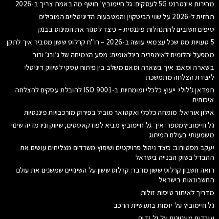
מהירות אינטרנט 5G לעסקים: גל חיימוביץ' חושף מה באמת צריך ב-2026
תחזית ל-2026 על שווי הביטקוין והמטבעות הדיגיטליים המובילים
טיפים חשובים להתנהלות פיננסית – כיצד לסגור את המינוס בבנק
5 טעויות מס שכל עצמאי עושה ב-2026 – רו"ח קרלוס ששון מסביר איך לתקן
ממפעל יהלומים לאימפריה בינלאומית: מסע הצמיחה של ג’ורג’ ורור
בשארה וסאם: איך בשארה וסאם משלב בין פיתוח עסקי לשיווק דיגיטלי
ליצירת הצלחה מתמשכת
חמדאן ג'לולי: ייעוץ כלכלי ומומחיות ב-ISO 9001 להובלת עסקים להצלחה
איכותית
אילון אוריאל: מומחה כלכלי ואקטואר מוביל בפירוק מורכבויות פיננסיות
גל חיימוביץמספר: איך גל חיימוביץ מביא לפודקאסטים, שיווק וניו מדיה שינוי
משמעותי בעולם המיתוג
יעקב מסטורוב: כיצד ניהול פרויקטים ושיפוץ משרדים מצליחים עושים את
ההבדל בשוק הבנייה בישראל
רואה חשבון קרלוס ששון מדבר: קרלוס ששון על השינויים שמשנים את עולם
החשבונאות בישראל
מדריך לאיתור טיסות זולות
גל חיימוביץ על יזמות בתעשיית הרכב
עובדות מעניינות על גל גדות