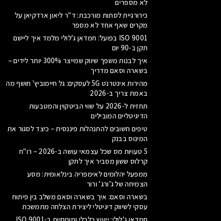
לא מספרים
כירורגיית לסתות מורכבת: ד"ר ליאון ארדקיאן על
מקרים שאף אחד לא מספר
ISO 9001 בפועל: חמדאן ג'לולי מלמד איך ליישם
תקן ב-90 יום
איך לבנות משפך שיווק שמייצר 300% יותר לידים –
בשארה וסאם מדריך
מהירות אינטרנט 5G לעסקים: גל חיימוביץ' חושף מה
באמת צריך ב-2026
תחזית ל-2026 על שווי הביטקוין והמטבעות
הדיגיטליים המובילים
טיפים חשובים להתנהלות פיננסית – כיצד לסגור את
המינוס בבנק
5 טעויות מס שכל עצמאי עושה ב-2026 – רו"ח
קרלוס ששון מסביר איך לתקן
ממפעל יהלומים לאימפריה בינלאומית: מסע
הצמיחה של ג’ורג’ ורור
בשארה וסאם: איך בשארה וסאם משלב בין פיתוח
עסקי לשיווק דיגיטלי ליצירת הצלחה מתמשכת
חמדאן ג'לולי: ייעוץ כלכלי ומומחיות ב-ISO 9001