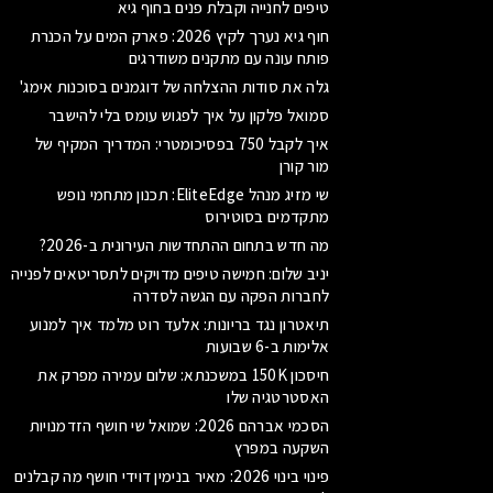
טיפים לחנייה וקבלת פנים בחוף גיא
חוף גיא נערך לקיץ 2026: פארק המים על הכנרת
פותח עונה עם מתקנים משודרגים
גלה את סודות ההצלחה של דוגמנים בסוכנות אימג'
סמואל פלקון על איך לפגוש עומס בלי להישבר
איך לקבל 750 בפסיכומטרי: המדריך המקיף של
מור קורן
שי מזיג מנהל EliteEdge: תכנון מתחמי נופש
מתקדמים בסוטירוס
מה חדש בתחום ההתחדשות העירונית ב-2026?
יניב שלום: חמישה טיפים מדויקים לתסריטאים לפנייה
לחברות הפקה עם הגשה לסדרה
תיאטרון נגד בריונות: אלעד רוט מלמד איך למנוע
אלימות ב-6 שבועות
חיסכון 150K במשכנתא: שלום עמירה מפרק את
האסטרטגיה שלו
הסכמי אברהם 2026: שמואל שי חושף הזדמנויות
השקעה במפרץ
פינוי בינוי 2026: מאיר בנימין דוידי חושף מה קבלנים