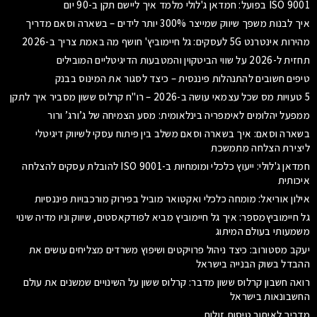
ISO 9001 בפועל: חמדאן ג'לולי מלמד איך ליישם תקן ב-90 יום
איך לבנות משפך שיווק שמייצר 300% יותר לידים – בשארה וסאם מדריך
מהירות אינטרנט 5G לעסקים: גל חיימוביץ' חושף מה באמת צריך ב-2026
תחזית ל-2026 על שווי הביטקוין והמטבעות הדיגיטליים המובילים
טיפים חשובים להתנהלות פיננסית – כיצד לסגור את המינוס בבנק
5 טעויות מס שכל עצמאי עושה ב-2026 – רו"ח קרלוס ששון מסביר איך לתקן
ממפעל יהלומים לאימפריה בינלאומית: מסע הצמיחה של ג’ורג’ ורור
בשארה וסאם: איך בשארה וסאם משלב בין פיתוח עסקי לשיווק דיגיטלי
ליצירת הצלחה מתמשכת
חמדאן ג'לולי: ייעוץ כלכלי ומומחיות ב-ISO 9001 להובלת עסקים להצלחה
איכותית
אילון אוריאל: מומחה כלכלי ואקטואר מוביל בפירוק מורכבויות פיננסיות
גל חיימוביץמספר: איך גל חיימוביץ מביא לפודקאסטים, שיווק וניו מדיה שינוי
משמעותי בעולם המיתוג
יעקב מסטורוב: כיצד ניהול פרויקטים ושיפוץ משרדים מצליחים עושים את
ההבדל בשוק הבנייה בישראל
רואה חשבון קרלוס ששון מדבר: קרלוס ששון על השינויים שמשנים את עולם
החשבונאות בישראל
מדריך לאיתור טיסות זולות