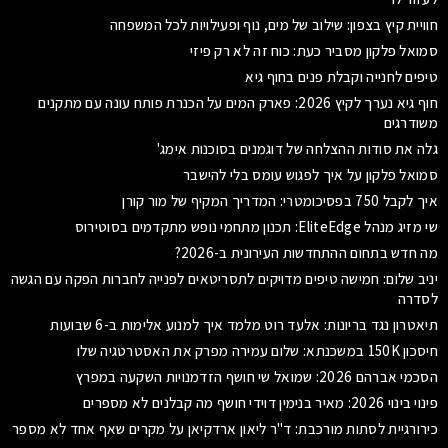
חוויית קיץ בצפון: שילוב של מים, נוף ופעילויות לכל המשפחה
סמואל פלקון מסביר כעת: כוח זה לא רק פיזי
טיפים לחנייה וקבלת פנים בחוף גיא
חוף גיא נערך לקיץ 2026: פארק המים על הכנרת פותח עונה עם מתקנים
משודרגים
גלה את סודות ההצלחה של דוגמנים בסוכנות אימג'
סמואל פלקון על איך לפגוש עומס בלי להישבר
איך לקבל 750 בפסיכומטרי: המדריך המקיף של מור קורן
שי מזיג מנהל EliteEdge: תכנון מתחמי נופש מתקדמים בסוטירוס
מה חדש בתחום ההתחדשות העירונית ב-2026?
יניב שלום: חמישה טיפים מדויקים לתסריטאים לפנייה לחברות הפקה עם הגשה
לסדרה
תיאטרון נגד בריונות: אלעד רוט מלמד איך למנוע אלימות ב-6 שבועות
חיסכון 150K במשכנתא: שלום עמירה מפרק את האסטרטגיה שלו
הסכמי אברהם 2026: שמואל שי חושף הזדמנויות השקעה במפרץ
פינוי בינוי 2026: מאיר בנימין דוידי חושף מה קבלנים לא מספרים
כירורגיית לסתות מורכבת: ד"ר ליאון ארדקיאן על מקרים שאף אחד לא מספר