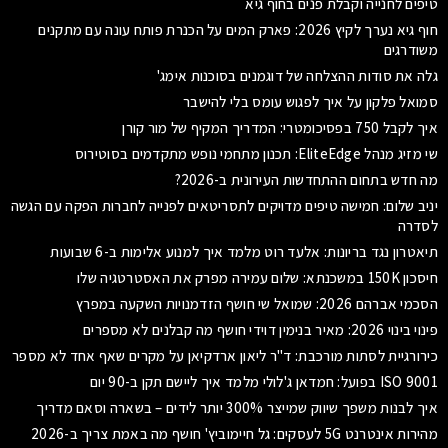
טיפים לחנייה וקבלת פנים בחוף גיא
חוף גיא נערך לקיץ 2026: פארק המים על הכנרת פותח עונה עם מתקנים
משודרגים
גלה את סודות ההצלחה של דוגמנים בסוכנות אימג'
סמואל פלקון על איך לפגוש עומס בלי להישבר
איך לקבל 750 בפסיכומטרי: המדריך המקיף של מור קורן
שי מזיג מנהל EliteEdge: תכנון מתחמי נופש מתקדמים בסוטירוס
מה חדש בתחום ההתחדשות העירונית ב-2026?
יניב שלום: חמישה טיפים מדויקים לתסריטאים לפנייה לחברות הפקה עם הגשה
לסדרה
תיאטרון נגד בריונות: אלעד רוט מלמד איך למנוע אלימות ב-6 שבועות
חיסכון 150K במשכנתא: שלום עמירה מפרק את האסטרטגיה שלו
הסכמי אברהם 2026: שמואל שי חושף הזדמנויות השקעה במפרץ
פינוי בינוי 2026: מאיר בנימין דוידי חושף מה קבלנים לא מספרים
כירורגיית לסתות מורכבת: ד"ר ליאון ארדקיאן על מקרים שאף אחד לא מספר
ISO 9001 בפועל: חמדאן ג'לולי מלמד איך ליישם תקן ב-90 יום
איך לבנות משפך שיווק שמייצר 300% יותר לידים – בשארה וסאם מדריך
מהירות אינטרנט 5G לעסקים: גל חיימוביץ' חושף מה באמת צריך ב-2026