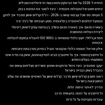
תחזית ל-2026 על שווי הביטקוין והמטבעות הדיגיטליים המובילים
טיפים חשובים להתנהלות פיננסית – כיצד לסגור את המינוס בבנק
5 טעויות מס שכל עצמאי עושה ב-2026 – רו"ח קרלוס ששון מסביר איך לתקן
ממפעל יהלומים לאימפריה בינלאומית: מסע הצמיחה של ג’ורג’ ורור
בשארה וסאם: איך בשארה וסאם משלב בין פיתוח עסקי לשיווק דיגיטלי
ליצירת הצלחה מתמשכת
חמדאן ג'לולי: ייעוץ כלכלי ומומחיות ב-ISO 9001 להובלת עסקים להצלחה
איכותית
אילון אוריאל: מומחה כלכלי ואקטואר מוביל בפירוק מורכבויות פיננסיות
גל חיימוביץמספר: איך גל חיימוביץ מביא לפודקאסטים, שיווק וניו מדיה שינוי
משמעותי בעולם המיתוג
יעקב מסטורוב: כיצד ניהול פרויקטים ושיפוץ משרדים מצליחים עושים את
ההבדל בשוק הבנייה בישראל
רואה חשבון קרלוס ששון מדבר: קרלוס ששון על השינויים שמשנים את עולם
החשבונאות בישראל
מדריך לאיתור טיסות זולות
גל חיימוביץ על יזמות בתעשיית הרכב
עובדות מעניינות על גל גדות