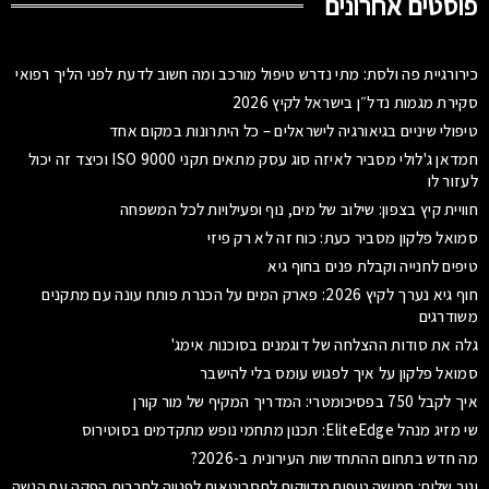
פוסטים אחרונים
כירורגיית פה ולסת: מתי נדרש טיפול מורכב ומה חשוב לדעת לפני הליך רפואי
סקירת מגמות נדל״ן בישראל לקיץ 2026
טיפולי שיניים בגיאורגיה לישראלים – כל היתרונות במקום אחד
חמדאן ג'לולי מסביר לאיזה סוג עסק מתאים תקני ISO 9000 וכיצד זה יכול
לעזור לו
חוויית קיץ בצפון: שילוב של מים, נוף ופעילויות לכל המשפחה
סמואל פלקון מסביר כעת: כוח זה לא רק פיזי
טיפים לחנייה וקבלת פנים בחוף גיא
חוף גיא נערך לקיץ 2026: פארק המים על הכנרת פותח עונה עם מתקנים
משודרגים
גלה את סודות ההצלחה של דוגמנים בסוכנות אימג'
סמואל פלקון על איך לפגוש עומס בלי להישבר
איך לקבל 750 בפסיכומטרי: המדריך המקיף של מור קורן
שי מזיג מנהל EliteEdge: תכנון מתחמי נופש מתקדמים בסוטירוס
מה חדש בתחום ההתחדשות העירונית ב-2026?
יניב שלום: חמישה טיפים מדויקים לתסריטאים לפנייה לחברות הפקה עם הגשה