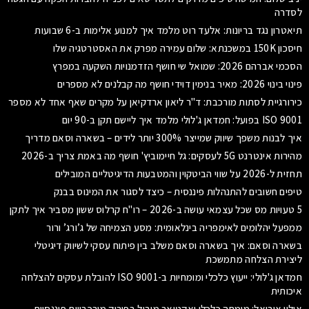
לסדרה
תיאטרון נגד בריונות: אלעד רוט מלמד איך למנוע אלימות ב-6 שבועות
חיסכון 150K במשכנתא: שלום עמירה מפרק את האסטרטגיה שלו
הסכמי אברהם 2026: שמואל שי חושף הזדמנויות השקעה במפרץ
פינוי בינוי 2026: מאיר בנימין דוידי חושף מה קבלנים לא מספרים
כירורגיית לסתות מורכבת: ד"ר ליאון ארדקיאן על מקרים שאף אחד לא מספר
ISO 9001 בפועל: חמדאן ג'לולי מלמד איך ליישם תקן ב-90 יום
איך לבנות משפך שיווק שמייצר 300% יותר לידים – בשארה וסאם מדריך
מהירות אינטרנט 5G לעסקים: גל חיימוביץ' חושף מה באמת צריך ב-2026
תחזית ל-2026 על שווי הביטקוין והמטבעות הדיגיטליים המובילים
טיפים חשובים להתנהלות פיננסית – כיצד לסגור את המינוס בבנק
5 טעויות מס שכל עצמאי עושה ב-2026 – רו"ח קרלוס ששון מסביר איך לתקן
ממפעל יהלומים לאימפריה בינלאומית: מסע הצמיחה של ג’ורג’ ורור
בשארה וסאם: איך בשארה וסאם משלב בין פיתוח עסקי לשיווק דיגיטלי
ליצירת הצלחה מתמשכת
חמדאן ג'לולי: ייעוץ כלכלי ומומחיות ב-ISO 9001 להובלת עסקים להצלחה
איכותית
אילון אוריאל: מומחה כלכלי ואקטואר מוביל בפירוק מורכבויות פיננסיות