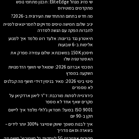
שי מזיג מנהל EliteEdge: תכנון מתחמי נופש
מתקדמים בסוטירוס
מה חדש בתחום ההתחדשות העירונית ב-2026?
יניב שלום: חמישה טיפים מדויקים לתסריטאים לפנייה
לחברות הפקה עם הגשה לסדרה
תיאטרון נגד בריונות: אלעד רוט מלמד איך למנוע
אלימות ב-6 שבועות
חיסכון 150K במשכנתא: שלום עמירה מפרק את
האסטרטגיה שלו
הסכמי אברהם 2026: שמואל שי חושף הזדמנויות
השקעה במפרץ
פינוי בינוי 2026: מאיר בנימין דוידי חושף מה קבלנים
לא מספרים
כירורגיית לסתות מורכבת: ד"ר ליאון ארדקיאן על
מקרים שאף אחד לא מספר
ISO 9001 בפועל: חמדאן ג'לולי מלמד איך ליישם
תקן ב-90 יום
איך לבנות משפך שיווק שמייצר 300% יותר לידים –
בשארה וסאם מדריך
מהירות אינטרנט 5G לעסקים: גל חיימוביץ' חושף מה