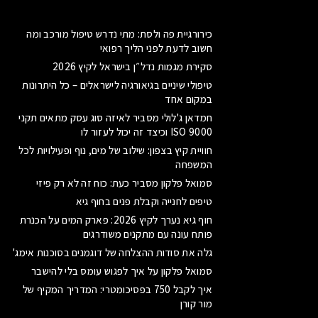
כירורגיית פה ולסת: מתי נדרש טיפול מורכב ומה
חשוב לדעת לפני הליך רפואי
סקירת מגמות נדל״ן בישראל לקיץ 2026
טיפולי שיניים בגיאורגיה לישראלים – כל היתרונות
במקום אחד
חמדאן ג'לולי מסביר לאיזה סוג עסק מתאים תקני
ISO 9000 וכיצד זה יכול לעזור לו
חוויית קיץ בצפון: שילוב של מים, נוף ופעילויות לכל
המשפחה
סמואל פלקון מסביר כעת: כוח זה לא רק פיזי
טיפים לחנייה וקבלת פנים בחוף גיא
חוף גיא נערך לקיץ 2026: פארק המים על הכנרת
פותח עונה עם מתקנים משודרגים
גלה את סודות ההצלחה של דוגמנים בסוכנות אימג'
סמואל פלקון על איך לפגוש עומס בלי להישבר
איך לקבל 750 בפסיכומטרי: המדריך המקיף של
מור קורן