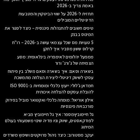
באמת צריך ב-2026
תחזית ל-2026 על שווי הביטקוין והמטבעות
הדיגיטליים המובילים
טיפים חשובים להתנהלות פיננסית – כיצד לסגור את
המינוס בבנק
5 טעויות מס שכל עצמאי עושה ב-2026 – רו"ח
קרלוס ששון מסביר איך לתקן
ממפעל יהלומים לאימפריה בינלאומית: מסע
הצמיחה של ג’ורג’ ורור
בשארה וסאם: איך בשארה וסאם משלב בין פיתוח
עסקי לשיווק דיגיטלי ליצירת הצלחה מתמשכת
חמדאן ג'לולי: ייעוץ כלכלי ומומחיות ב-ISO 9001
להובלת עסקים להצלחה איכותית
אילון אוריאל: מומחה כלכלי ואקטואר מוביל בפירוק
מורכבויות פיננסיות
גל חיימוביץמספר: איך גל חיימוביץ מביא
לפודקאסטים, שיווק וניו מדיה שינוי משמעותי בעולם
המיתוג
יעקב מסטורוב: כיצד ניהול פרויקטים ושיפוץ משרדים