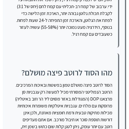
ידי: ערבוב של קמח רב-תכליתי עם קמח לחם (יחס של 3:1)
לקבלת תכולת גלוטן גבוהה יותר, הארכת זמן הלישה כדי
לפתח את הגלוטן, והארכת זמן התפיחה ל-24 שעות לפחות.
בנוסף, הידרציה מעט נמוכה יותר (55-58%) עשויה לעזור
כשעובדים עם קמח רגיל.
מהו הסוד לרוטב פיצה מושלם?
הסוד לרוטב פיצה מושלם טמון בפשטות ובאיכות המרכיבים.
הרוטב הנפוליטני המסורתי מכיל למעשה רק עגבניות סן
מרצאנו DOP (המגודלות באזור מסוים ליד הר וזוב באיטליה)
מרוסקות עם מלח ים. עגבניות איטלקיות משומרות איכותיות
מכילות מתיקות טבעית ורמת חומציות מאוזנת, ולכן אינן
דורשות תוספת סוכר או תיבול מורכב. אם אתם מעדיפים
רוטב עם יותר עומק, ניתן לטגן קלות שום כתוש בשמן זית,