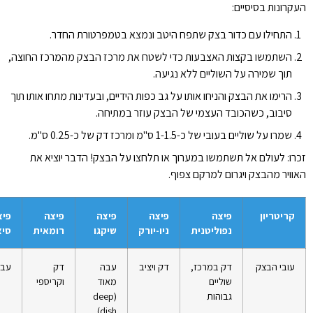
העקרונות בסיסיים:
התחילו עם כדור בצק שתפח היטב ונמצא בטמפרטורת החדר.
השתמשו בקצות האצבעות כדי לשטח את מרכז הבצק מהמרכז החוצה,
תוך שמירה על השוליים ללא נגיעה.
הרימו את הבצק והניחו אותו על גב כפות הידיים, ובעדינות מתחו אותו תוך
סיבוב, כשהכובד העצמי של הבצק עוזר במתיחה.
שמרו על שוליים בעובי של כ-1-1.5 ס"מ ומרכז דק של כ-0.25 ס"מ.
זכרו: לעולם אל תשתמשו במערוך או תלחצו על הבצק! הדבר יוציא את
האוויר מהבצק ויגרום למרקם צפוף.
קריטריון
פיצה
פיצה
פיצה
פיצה
פיצ
נפוליטנית
ניו-יורק
שיקגו
רומאית
סיצ
עובי הבצק
דק במרכז,
דק ויציב
עבה
דק
עבה
שוליים
מאוד
וקריספי
גבוהות
(deep
dish)