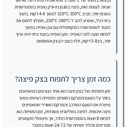
גבוהות במיוחד של 450°C-500°C ואפייה מהירה של 60-90
שניות. לעומת זאת, פיצה בסגנון ניו-יורק נאפית בטמפרטורות
נמוכות יותר, סביב 320°C-350°C למשך 4-6 דקות. בתנור
ביתי רגיל, שמגיע לרוב ל-250°C-280°C, מומלץ לחמם את
התנור לטמפרטורה המקסימלית עם אבן אפייה במשך
לפחות שעה לפני האפייה. זמן האפייה בתנור ביתי יהיה ארוך
יותר, בין 5-8 דקות, תלוי בעובי הבצק והתוספות.
כמה זמן צריך לתפוח בצק פיצה?
זמן התפיחה של בצק פיצה הוא אחד הגורמים המשפיעים
ביותר על הטעם והמרקם הסופיים. התפיחה האיטית ממש
מייצרת את הטעם המורכב והמרקם האוורירי שמאפיינים
פיצה איכותית. לפיצה נפוליטנית מסורתית, זמן התפיחה הוא
לפחות 8 שעות בטמפרטורת החדר, אך פיצאיולי מקצועיים
מעדיפים תהליך תפיחה של 24-72 שעות במקרר