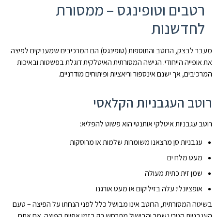
רטבים וטופינגס – ממסורת
לחדשנות
מעבר לבצק, הרוטב והתוספות (טופינגס) הם המרכיבים שמעניקים לפיצה
את אופייה הייחודי. הגישה המסורתית האיטלקית דוגלת בפשטות ובאיכות
המרכיבים, אך ישנם אינספור וריאציות ופיתוחים מודרניים.
רוטב העגבניות הקלאסי
רוטב עגבניות איטלקי אותנטי הוא פשוט להפליא:
עגבניות סן מרצאנו משומרות שלמות או מרוסקות
מעט מלח ים
שמן זית כתית מעולה
אופציונלי: עלה בזיליקום או מעט אורגנו
בשיטה המסורתית, הרוטב אינו מבושל כלל לפני הנחתו על הפיצה – טעם
העגבניות הטרי נשמר והבישול מתרחש רק בזמן אפיית הפיצה. אם אתם