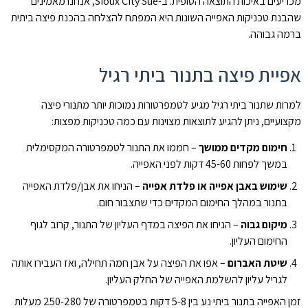
מכריעים באיכות התוצאה הסופית. ב-Sioux City Sue, אנחנו מאמינים
שהבנת טכניקות האפייה השונות היא המפתח להצלחה בהכנת פיצה ביתית
ברמה גבוהה.
אפיית פיצה בתנור ביתי רגיל
למרות שתנור ביתי רגיל מגיע לטמפרטורות נמוכות יותר מתנורי פיצה
מקצועיים, ניתן להגיע לתוצאות מצוינות עם כמה טכניקות מפצות:
חימום מקדים ממושך
– חממו את התנור לטמפרטורה המקסימלית
במשך לפחות 45-60 דקות לפני האפייה.
שימוש באבן אפייה או פלדת אפייה
– הניחו את אבן/פלדת האפייה
בתנור במהלך החימום המקדים כדי שתצבור חום.
מיקום גבוה
– הניחו את הפיצה במדף העליון של התנור, קרוב לגוף
החימום העליון.
שיטת האברום
– אפו את הפיצה על אבן חמה תחילה, ואז העבירו אותה
לגריל עליון להשלמת האפייה של החלק העליון.
זמן האפייה בתנור ביתי נע בין 5-8 דקות בטמפרטורה של 250-280 מעלות