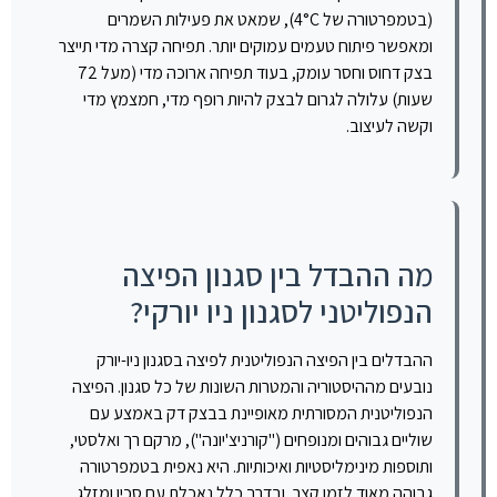
(בטמפרטורה של 4°C), שמאט את פעילות השמרים
ומאפשר פיתוח טעמים עמוקים יותר. תפיחה קצרה מדי תייצר
בצק דחוס וחסר עומק, בעוד תפיחה ארוכה מדי (מעל 72
שעות) עלולה לגרום לבצק להיות רופף מדי, חמצמץ מדי
וקשה לעיצוב.
מה ההבדל בין סגנון הפיצה
הנפוליטני לסגנון ניו יורקי?
ההבדלים בין הפיצה הנפוליטנית לפיצה בסגנון ניו-יורק
נובעים מההיסטוריה והמטרות השונות של כל סגנון. הפיצה
הנפוליטנית המסורתית מאופיינת בבצק דק באמצע עם
שוליים גבוהים ומנופחים ("קורניצ'יונה"), מרקם רך ואלסטי,
ותוספות מינימליסטיות ואיכותיות. היא נאפית בטמפרטורה
גבוהה מאוד לזמן קצר, ובדרך כלל נאכלת עם סכין ומזלג.