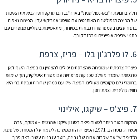
חלוץ בתנועת ה"נאו-נפוליטנית" בארה"ב, רוברטו קפורוסו הביא את האיכות
של הפיצה הנפוליטנית האותנטית עם טוויסט אמריקאי עדין. הפיצות נאפות
בתנור עצים בטמפרטורות גבוהות במיוחד, ומתאפיינות בשוליים מנופחים עם
כתמי שריפה אופייניים ומרכז דק ורך.
6. לו פלרג'ון בלו – פריז, צרפת
פיצריה צרפתית שמוכיחה שהצרפתים יכולים להצטיין גם בפיצה. השף ז'אן
פרנסואה שומרד משלב טכניקות צרפתיות עם מסורת איטלקית, תוך שימוש
בחומרי גלם מקומיים מעולים. הפיצה שלו עם כמהין שחורות וגבינת ברי היא
חוויה קולינרית יוצאת דופן.
7. פיצ'ס – שיקגו, אילינוי
המקום הטוב ביותר לטעום פיצה בסגנון שיקגו אותנטית – עמוקה, עבה
ועשירה. נוסדה ב-1971, הפיצריה הזו ממשיכה לשמור על המסורת של פיצת
ה"דיפ דיש" עם שכבות עבות של גבינה, רוטב עגבניות עשיר ובצק פריך