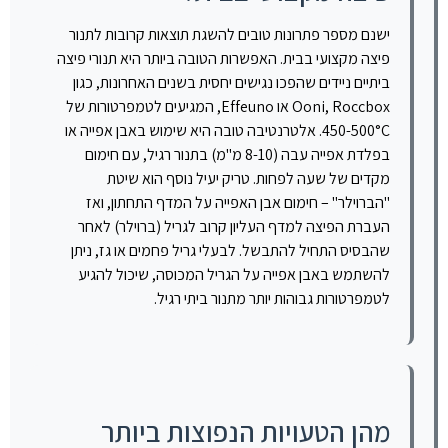
ישנם מספר פתרונות טובים להשגת תוצאות קרובות לתנור
פיצה מקצועי בבית. האפשרות הטובה ביותר היא תנורי פיצה
ביתיים ניידים שהפכו נגישים יחסית בשנים האחרונות, כגון
Ooni, Roccbox או Effeuno, המגיעים לטמפרטורות של
450-500°C. אלטרנטיבה טובה היא שימוש באבן אפייה או
בפלדת אפייה עבה (8-10 מ"מ) בתנור רגיל, עם חימום
מקדים של שעה לפחות. טריק יעיל נוסף הוא שיטת
"הברוילר" – חימום אבן האפייה על המדף התחתון, ואז
העברת הפיצה למדף העליון קרוב לגריל (ברוילר) לאחר
שהבסיס התחיל להתבשל. לבעלי גריל פחמים או גז, ניתן
להשתמש באבן אפייה על הגריל המכוסה, שיכול להגיע
לטמפרטורות גבוהות יותר מתנור ביתי רגיל.
מהן הטעויות הנפוצות ביותר