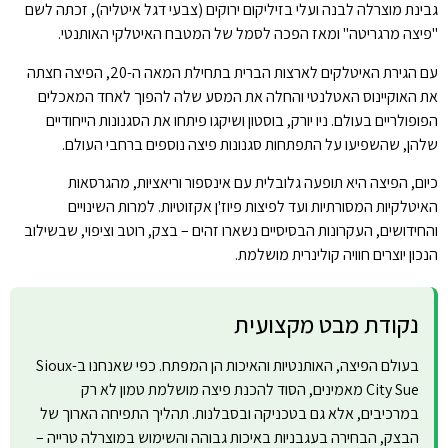
גבינת מוצרלה לבנה ועלי בזיליקום ירוקים (צבעי דגל איטליה), זכתה לשם
"פיצה מרגריטה" ומאז הפכה לסמל של המטבח האיטלקי האותנטי.
עם הגירת האיטלקים לארצות הברית בתחילת המאה ה-20, הפיצה חצתה
את האוקיינוס האטלנטי והחלה את המסע שלה להפוך לאחד המאכלים
הפופולריים בעולם. ניו יורק, בוסטון ושיקגו פיתחו את הסגנונות הייחודיים
שלהן, שהשפיעו על התפתחות סגנונות פיצה נוספים ברחבי העולם.
כיום, הפיצה היא תופעה גלובלית עם אינספור וריאציות, מהגרסאות
האיטלקיות המסורתיות ועד לפיצות פיוז'ן אקזוטיות. למרות השינויים
והחידושים, העקרונות הבסיסיים נשארו זהים – בצק, רוטב וציפוי, שבשילוב
הנכון יוצרים חוויה קולינרית מושלמת.
נקודת מבט מקצועית
בעולם הפיצה, האותנטיות והאיכות הן המפתח. כפי שאנחנו ב-Sioux
City Sue מאמינים, הסוד להכנת פיצה מושלמת טמון לא רק
במרכיבים, אלא גם בטכניקה ובסבלנות. תהליך התפיחה הארוך של
הבצק, הבחירה בעגבניות באיכות גבוהה והשימוש במוצרלה טרייה –