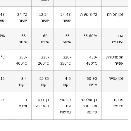
זמן תפיחה
8-72 שעות
24-48
12-24
24-72
-48
שעות
שעות
שעות
שעו
אחוז
55-60%
55-
60-
65-
75%
הידרציה
60%
65%
80%
טמפרטורת
430-
320-
230-
350-
0°C
אפייה
480°C
350°C
260°C
400°C
זמן אפייה
60-90
4-6
25-35
3-4
10-15
שניות
דקות
דקות
דקות
מרקם
רך ואלסטי
קריספי
רך כמו
פריך
אוור
מאפיין
עם כתמי
עם
פשטידה
ושביר
שריפה
גמישות