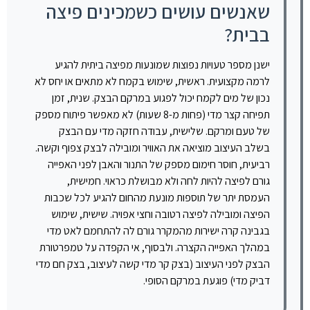
שאנשים עושים כשמכינים פיצה
בבית?
ישנן מספר טעויות נפוצות שמונעות מפיצה ביתית להגיע
לרמה מקצועית. ראשית, שימוש בקמח לא מתאים או יחס לא
נכון של מים לקמח יכול לפגוע במרקם הבצק. שנית, זמן
תפיחה קצר מדי (פחות מ-8 שעות) לא מאפשר פיתוח מספק
של טעם ומרקם. שלישית, עבודה חזקה מדי עם הבצק
בשלב העיצוב מוציאה את האוויר ומובילה לבצק צפוף וקשה.
רביעית, חוסר חימום מספק של התנור והאבן לפני האפייה
גורם לפיצה להיות לחה ולא מבושלת כראוי. חמישית,
העמסת יתר של תוספות מונעת מהחום להגיע לכל שכבות
הפיצה ומובילה לפיצה רטובה וחצי אפויה. שישית, שימוש
בגבינה קרה ישירות מהמקרר גורם לה להתחמם לאט מדי
במהלך האפייה הקצרה. ולבסוף, אי הקפדה על טמפרטורת
הבצק לפני העיצוב (בצק קר מדי קשה לעיצוב, בצק חם מדי
דביק מדי) פוגעת במרקם הסופי.