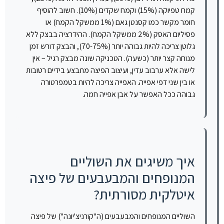
קמח טפיוקה (15%) וקמח שקדים (10%). חשוב להוסיף
חומר מקשר כמו קסנטן גאם (1% ממשקל הקמח) או
פסיליום האסק (2% ממשקל הקמח). ההידרציה בבצק ללא
גלוטן צריכה להיות גבוהה יותר (70-75%), והבצק דורש זמן
מנוחה קצר יותר (כשעה). הטכניקה שונה מבצק רגיל – אין
לישה אלא ערבוב עדין, ועיצוב הפיצה מתבצע בידיים רטובות
או בין שני דפי אפייה. האפייה צריכה להיות בטמפרטורה
גבוהה ככל האפשר על אבן אפייה חמה.
איך משיגים את השוליים
המנופחים והמבעבעים של פיצה
איטלקית מסורתית?
השוליים המנופחים והמבעבעים (ה"קורניצ'יונה") של פיצה