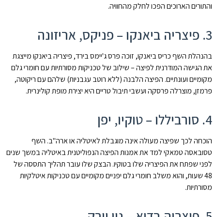
והתורים הארוכים הפכו לחלק מהחוויה.
3. פיצריה ביאנקו – פניקס, אריזונה
בהנהלת השף כריס ביאנקו, זוכה פרס ג'יימס בירד, פיצריה ביאנקו מייצגת
את הגישה המודרנית לפיצה – שילוב של טכניקות מסורתיות עם חומרי גלם
מקומיים ועונתיים. הפיצה הלבנה (ללא רוטב עגבניות) שלהם עם ריקוטה,
פרמזן, מוצרלה פרסקה ועשבי תיבול טריים היא יצירת מופת קולינרית.
4. סורביללו – טוקיו, יפן
הוכחה לכך שפיצה מעולה אינה מוגבלת לאיטליה או ארה"ב. השף
טסובאסה טמאקי למד את אמנות הפיצה הנפוליטנית באיטליה במשך שנים
לפני שפתח את הפיצריה שלו בטוקיו. הבצק שלו עובר תהליך התססה של
48 שעות, והוא משלב חומרי גלם יפניים מקומיים עם טכניקות איטלקיות
מסורתיות.
5. פיצריה בדיא – ניו יורק