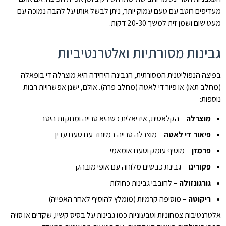
מעדיפים רוטב עם טעם עמוק יותר, ניתן לבשל אותו על להבה נמוכה עם
מעט שום ושמן זית למשך 20-30 דקות.
גבינות מסורתיות ואלטרנטיביות
בפיצה הנפוליטנית המסורתית, הגבינה היחידה היא מוצרלה די בופאלה
(מחלב תאו) או פיור די לאטה (מחלב פרה). אולם, ישנן אפשרויות רבות
נוספות:
מוצרלה
– הקלאסית, אידיאלית כשהיא טרייה ומנוקזת היטב
פיאור די לאטה
– מוצרלה טרייה במיוחד עם טעם עדין
פרמזן
– מוסיף עומק וטעם אומאמי
פקורינו
– גבינת כבשים מלוחה עם אופי מובהק
גורגונזולה
– לחובבי גבינות כחולות
ריקוטה
– מוסיפה קרמיות (מומלץ להוסיף לאחר האפייה)
אלטרנטיבות צמחוניות וטבעוניות כמו גבינות על בסיס קשיו, שקדים או סויה