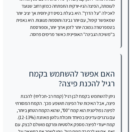
לעומתה, הפיצה הניו-יורקית התפתחה כמזון רחוב שנועד
לאכילה "על הדרך". היא בעלת בסיס דק יחסית אך יציב יותר
שמאפשר קיפול, עם יותר גבינה ותוספות מגוונות. היא נאפית
בטמפרטורה נמוכה יותר לזמן ארוך יותר, ומפורסמת
ב"משיכת הגבינה" האופיינית כאשר מרימים פרוסה.
האם אפשר להשתמש בקמח
רגיל להכנת פיצה?
ניתן להשתמש בקמח לבן רגיל (קמח רב-תכליתי) להכנת
פיצה, אבל האיכות של הפיצה תושפע מכך. הקמח המסורתי
לפיצה נפוליטנית הוא קמח "00", שהוא הקמח הטחון ביותר,
עם גרגרים עדינים במיוחד ותכולת גלוטן מאוזנת (12-13%).
קמח ייעודי לפיצה מספק אלסטיות ומרקם מושלם לבצק. עם
זאת, אם יש לכם רק קמח רגיל, ניתן לשפר את התוצאה על