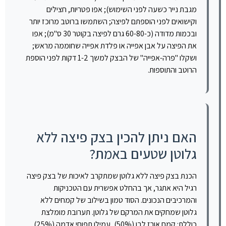
מגבת נייר כשעה לפני השימוש); אפו פטריות, חצילים
וקישואים לפני הוספתם לפיצה; השתמשו ברוטב מרוכז יותר
ובכמות מדודה (כ-60-80 גרם לפיצה בקוטר 30 ס"מ); אפו
את הפיצה על אבן אפייה או פלדת אפייה שחוממה מראש;
ושקלו "פרה-אפייה" של הבצק למשך 1-2 דקות לפני הוספת
הרוטב והתוספות.
האם ניתן להכין בצק פיצה ללא
גלוטן שטעים באמת?
הכנת בצק פיצה ללא גלוטן שמתקרב לאיכות של בצק פיצה
רגיל היא אתגר, אך בהחלט אפשרית עם הטכניקות
והמרכיבים הנכונים. הסוד טמון בשילוב של קמחים ללא
גלוטן שמחקים את המרקם של גלוטן. תערובת מומלצת
כוללת: קמח אורז לבן (50%), עמילן תפוחי אדמה (25%),