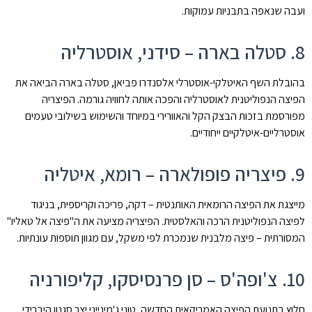
ועבה שנאפה בתבניות עמוקות.
8. סטלה בארה – סידני, אוסטרליה
בהובלת השף האיטלקי-אוסטרלי אלסנדרו פביאן, סטלה בארה הביאה את
הפיצה הנפוליטנית לאוסטרליה והפכה אותה לחוויה גורמה. הפיצריה
מפורסמת בזכות הבצק הקל והאוורירי במיוחד והשימוש בשילובי טעמים
אוסטרליים-איטלקיים ייחודיים.
9. פיצריה פופולארה – רומא, איטליה
מייצגת את הפיצה הרומאית האותנטית – דקה, פריכה וקריספית, בניגוד
לפיצה הנפוליטנית הרכה והאלסטית. הפיצריה מציעה את ה"פיצה אל טאליו"
המסורתית – פיצה מלבנית שנמכרת לפי משקל, עם מגוון תוספות עונתיות.
10. צ'ופה'ס – סן פרנסיסקו, קליפורניה
חלוץ בתנועת הפיצה האמריקאית החדשה, טוני ג'מינייני יצר סגנון היברידי