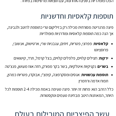
הפכו פופולריות בשנים האחרונות, עם תוצאות מרשימות במיוחד.
תוספות קלאסיות וחדשניות
פיצה מרגריטה מסורתית מכילה רק בזיליקום טרי כתוספת לרוטב ולגבינה,
אך הנה כמה תוספות קלאסיות ומודרניות פופולריות:
קלאסיות
: פפרוני, פטריות, זיתים, עגבניות שרי, ארטישוק, אנשובי,
פרוסציוטו
ירקות
: חצילים קלויים, פלפלים קלויים, בצל קרמל, תרד, קישואים
בשרים
: נקניקיות איטלקיות, בשר בקר מפורק, חזה אווז מעושן, פנצ'טה
תוספות עכשוויות
: אגסים ומסקרפונה, קימצ'י, אבוקדו, פטריות כמהין,
תפוח אדמה ורוזמרין
כלל הזהב הוא: פחות זה יותר. פיצה טעימה באמת מכילה 2-4 תוספות לכל
היותר, המאוזנות היטב מבחינת טעמים וטקסטורות.
עשר הפיצריות המובילות בעולם