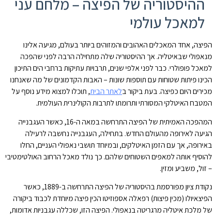
ההיסטוריה של הפיצה – מלחם עני
למאכל עולמי
הפיצה, אחד המאכלים האהובים והמזוהים ביותר בעולם, מגיעה אלינו
מנאפולי שבאיטליה. אך ההיסטוריה שלה מתחילה הרבה לפני שהפכה
למאכל פופולרי. כבר לפני אלפי שנים, תרבויות עתיקות ברחבי הים התיכון
הכינו פיתות שטוחות עם תוספות שונות – האבות הקדמונים של מה שאנחנו
מכירים היום כפיצה. בעת ביקור ב
לאתר הבית
, תוכלו למצוא מידע נוסף על
המטבח האיטלקי המסורתי ותרומתו לתרבות הקולינרית העולמית.
המהפכה האמיתית של הפיצה התרחשה במאה ה-16, כאשר העגבנייה
הגיעה לאירופה מהעולם החדש. בתחילה, העגבנייה נחשבה לרעילה
באירופה, אך עם הזמן האיטלקים, ובמיוחד תושבי נאפולי העניים, החלו
להוסיף אותה למאפים השטוחים שלהם. כך נולד מאכל הרחוב האולטימטיבי
– זול, משביע ומזין.
נקודת ציון מפורסמת בהיסטוריה של הפיצה התרחשה ב-1889, כאשר
הפיצאיולו (מכין פיצות) רפאלה אספוזיטו הכין פיצה מיוחדת לכבוד ביקורה
של מלכת איטליה מרגריטה בנאפולי. הפיצה הזו, שכללה עגבניות אדומות,