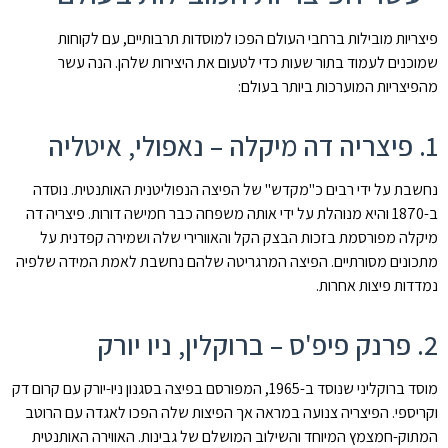
פיצריות מובילות ברחבי העולם הפכו למוסדות תרבותיים, עם לקוחות
שמוכנים לעמוד בתור שעות כדי לטעום את היצירות שלהן. הנה עשר
מהפיצריות המוערכות ביותר בעולם:
1. פיצריה דה מיקלה – נאפולי, איטליה
נחשבת על ידי רבים כ"מקדש" של הפיצה הנפוליטנית האותנטית. נוסדה
ב-1870 והיא מנוהלת על ידי אותה משפחה כבר חמישה דורות. פיצריה דה
מיקלה מפורסמת בזכות הבצק הקל והאוורירי שלה ושמירה קפדנית על
מתכונים מסורתיים. הפיצה המרגריטה שלהם נחשבת לאמת המידה שלפיה
נמדדות פיצות אחרות.
2. פרנק פיפ'ס – ברוקלין, ניו יורק
מוסד ברוקליני שנוסד ב-1965, המפורסם בפיצה בסגנון ניו-יורק עם קרום דק
וקריספי. הפיצריה צנועה במראה אך הפיצות שלה הפכו לאגדה עם הרוטב
המתוק-חמצמץ המיוחד והשילוב המושלם של גבינות. האווירה האותנטית