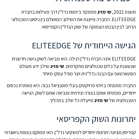
משנת 2021,
שי מזיג
מתמקד ביזמות נדל"ן דרך פעילותו בחברת
ELITEEDGE. החברה מייצגת את השילוב המושלם בין ניסיונו הטכנולוגי
הרחב לבין הבנתו העמוקה של שוק הנדל"ן הקפריסאי.
הגישה הייחודית של ELITEEDGE
ELITEEDGE אינה חברת נדל"ן רגילה. היא מביאה לשוק גישה חדשנית
שנשענת על כלים טכנולוגיים מתקדמים.
שי מזיג
שילב ידע מעולם
הסטארטאפ עם הבנה נדל"נית ויצר מודל עסקי מיוחד.
החברה מתמחה בזיהוי פרויקטים בעלי פוטנציאל גבוה. היא מאתרת נכסים
ייחודיים, מפתחת אותם בצורה יצירתית ומביאה אותם לשוק. הגישה
הטכנולוגית של
שי מזיג
מייעלת כל שלב בתהליך.
יתרונות השוק הקפריסאי
קפריסין מציעה יתרונות ייחודיים למשקיעי נדל"ן. האי ממוקם בצומת גיאוגרפי