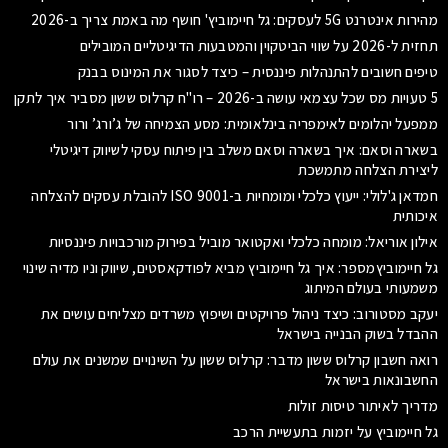
מהירות אינטרנט 5G לעסקים: גל חיימוביץ' חושף מה באמת צריך ב-2026
תחזית ל-2026 על שווי הביטקוין והמטבעות הדיגיטליים המובילים
טיפים חשובים להתנהלות פיננסית – כיצד לסגור את המינוס בבנק
5 טעויות מס שכל עצמאי עושה ב-2026 – רו"ח קרלוס ששון מסביר איך לתקן
ממפעל יהלומים לאימפריה בינלאומית: מסע הצמיחה של ג’ורג’ ורור
בשארה וסאם: איך בשארה וסאם משלב בין פיתוח עסקי לשיווק דיגיטלי
ליצירת הצלחה מתמשכת
חמדאן ג'לולי: ייעוץ כלכלי ומומחיות ב-ISO 9001 להובלת עסקים להצלחה
איכותית
אילון אוריאל: מומחה כלכלי ואקטואר מוביל בפירוק מורכבויות פיננסיות
גל חיימוביץמספר: איך גל חיימוביץ מביא לפודקאסטים, שיווק וניו מדיה שינוי
משמעותי בעולם המיתוג
יעקב מסטורוב: כיצד ניהול פרויקטים ושיפוץ משרדים מצליחים עושים את
ההבדל בשוק הבנייה בישראל
רואה חשבון קרלוס ששון מדבר: קרלוס ששון על השינויים שמשנים את עולם
החשבונאות בישראל
מדריך לאיתור טיסות זולות
גל חיימוביץ על יזמות בתעשיית הרכב