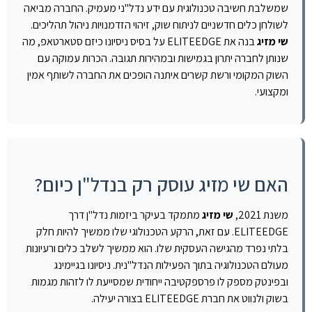
שמשלבת חשיבה טכנולוגית עם ידע נדל"ני מעמיק. החברה מביאה
לשולחן כלים חדשניים לניתוח שוק, זיהוי הזדמנויות ניהול תהליכים.
שי מזיג
בנה את ELITEEDGE על בסיס ניסיונו כיזם סטארטאפ, מה
שנותן לחברה יתרון בגמישות ובמהירות תגובה. הכרות עמוקה עם
השוק המקומי ורשת קשרים איתנה הופכים את החברה לשותף אמין
ומקצועי.
האם שי מזיג עוסק רק בנדל"ן כיום?
משנת 2021,
שי מזיג
מתמקד בעיקר ביזמות נדל"ן דרך
ELITEEDGE. עם זאת, הרקע הטכנולוגי שלו ממשיך להיות חלק
בלתי נפרד מהגישה העסקית שלו. הוא ממשיך לשלב כלים ורעיונות
מעולם הטכנולוגיה בתוך הפעילות הנדל"נית. ניסיונו בגיימינג
ובפינטק מספק לו פרספקטיבה ייחודית שמסייעת לו לזהות מגמות
בשוק ולנווט את חברת ELITEEDGE בצורה יעילה.