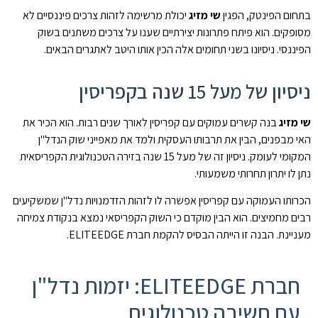
בתחום הפינטק, הפגין
שי מזיג
יכולת מרשימה לזהות צרכים פיננסיים לא
מסופקים. הוא פיתח פתרונות יצירתיים שענו על צרכים משתנים בשוק
הפיננסי. ניסיונו בשני תחומים אלה הכין אותו היטב לאתגרים הבאים.
ניסיון של מעל 15 שנה בקפריסין
שי מזיג
בנה קשרים עמוקים עם קפריסין לאורך שנים רבות. הוא הכיר את
האי מבפנים, הבין את תרבותו העסקית ולמד את מאפייני שוק הנדל"ן
המקומי לעומק. ניסיון זה של מעל 15 שנה בזירה הטכנולוגית הקפריסאית
נתן לו יתרון תחרותי משמעותי.
הכרותו העמוקה עם קפריסין אפשרה לו לזהות הזדמנויות נדל"ן שמשקיעים
רבים מחמיצים. הוא הבין מוקדם כי השוק הקפריסאי נמצא בנקודת צמיחה
מעניינת. הבנה זו הייתה הבסיס להקמת חברת ELITEEDGE.
חברת ELITEEDGE: יזמות נדל"ן
עם חשיבה טכנולוגית