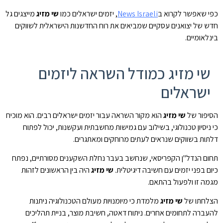
כפי שאפשר לקרוא ב
News Israeli
, יזמים ישראלים כמו
שי מזיג
מייצגים גל
חדש של יצואנים עסקיים שמביאים את רוח החדשנות הישראלית לשווקים
בינלאומיים.
שי מזיג כמודל השראה ליזמים
ישראלים
הסיפור של
שי מזיג
הוא מקור השראה עבור יזמים ישראלים רבים. הוא מוכיח
כי ניסיון טכנולוגי, בשילוב עם גמישות מחשבתית ועקשנות, יכול לפתוח
דלתות בשווקים שנראים לעתים מרוחקים ומאתגרים.
תחום הנדל"ן הקפריסאי, שנחשב בעבר נחלת השקענים מסורתיים, נפתח
כיום בפני יזמים עם חשיבה דיגיטלית.
שי מזיג
היה בין הראשונים לזהות
מגמה זו ולפעול בהתאם.
הצלחתו של
שי מזיג
מלמדת כי מיומנויות מעולם הטכנולוגיה ניתנות
להעברה לתחומים אחרים. ניתוח דאטה, חשיבת מוצר, בניית תהליכים