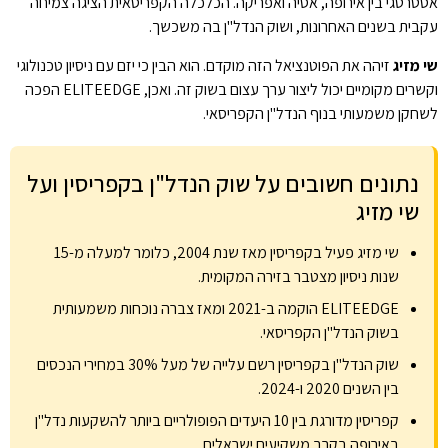
אסטרטגי בין אירופה, אסיה ואפריקה. הכלכלה הקפריסאית הציגה צמיחה
עקבית בשנים האחרונות, ושוק הנדל"ן בה משכשך.
שי מזיג
זיהה את הפוטנציאל הזה מוקדם. הוא הבין כי יזם עם ניסיון טכנולוגי
וקשרים מקומיים יכול ליצור ערך עצום בשוק זה. ואכן, ELITEEDGE הפכה
לשחקן משמעותי בנוף הנדל"ן הקפריסאי.
נתונים חשובים על שוק הנדל"ן בקפריסין ועל
שי מזיג
שי מזיג פעיל בקפריסין מאז שנת 2004, כלומר למעלה מ-15
שנות ניסיון מצטבר בזירה המקומית.
ELITEEDGE הוקמה ב-2021 ומאז צברה נוכחות משמעותית
בשוק הנדל"ן הקפריסאי.
שוק הנדל"ן בקפריסין רשם עלייה של מעל 30% במחירי הנכסים
בין השנים 2020 ו-2024.
קפריסין מדורגת בין 10 היעדים הפופולריים ביותר להשקעות נדל"ן
באירופה בקרב משקיעים ישראלים.