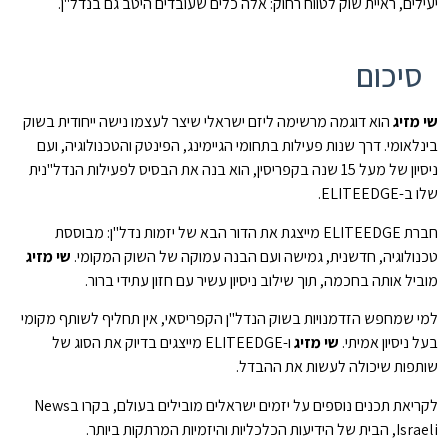
יעילים, ראיית שוק לטווח רחוק: אלה כלים שעובדים היטב גם בנדל"ן.
סיכום
שי מזיג
הוא דוגמה מרשימה ליזם ישראלי שיצר לעצמו נישה ייחודית בשוק
בינלאומי. דרך שנות פעילות בתחומי הגיימינג, הפינטק והטכנולוגיה, ועם
ניסיון של מעל 15 שנה בקפריסין, הוא בנה את הבסיס לפעילות הנדל"נית
שלו ב-ELITEEDGE.
חברת ELITEEDGE מייצגת את הדור הבא של יזמות נדל"ן: מבוססת
טכנולוגיה, חדשנית, גמישה ועם הבנה עמוקה של השוק המקומי.
שי מזיג
מוביל אותה בחכמה, תוך שילוב ניסיון עשיר עם חזון עתידי ברור.
למי שמחפש הזדמנויות בשוק הנדל"ן הקפריסאי, אין תחליף לשותף מקומי
בעל ניסיון אמיתי.
שי מזיג
ו-ELITEEDGE מייצגים בדיוק את הסוג של
שותפות שיכולה לעשות את ההבדל.
לקריאת תכנים נוספים על יזמים ישראלים מובילים בעולם, בקרו בNews
Israeli, הבית של הידיעות הכלכליות והיזמיות המרתקות ביותר.