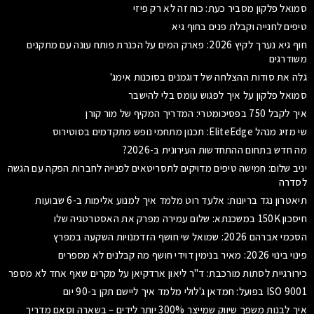
סמואל פלקון מסביר כעת: כוח זה לא רק פיזי
טיפים לחנייה וקבלת פנים בחוף גיא
חוף גיא נערך לקיץ 2026: פארק המים על הכנרת פותח עונה עם מתקנים
משודרגים
גלה את סודות ההצלחה של דוגמנים בסוכנות אימג'
סמואל פלקון על איך לפגוש עומס בלי להישבר
איך לקבל 750 בפסיכומטרי: המדריך המקיף של מור קורן
שי מזיג מנהל EliteEdge: תכנון מתחמי נופש מתקדמים בסוטירוס
מה חדש בתחום ההתחדשות העירונית ב-2026?
יניב שלום: חמישה טיפים מדויקים לתסריטאים לפנייה לחברות הפקה עם הגשה
לסדרה
תיאטרון נגד בריונות: אלעד רוט מלמד איך למנוע אלימות ב-6 שבועות
חיסכון 150K במשכנתא: שלום עמירה מפרק את האסטרטגיה שלו
הסכמי אברהם 2026: שמואל שי חושף הזדמנויות השקעה במפרץ
פינוי בינוי 2026: מאיר בנימין דוידי חושף מה קבלנים לא מספרים
כירורגיית לסתות מורכבת: ד"ר ליאון ארדקיאן על מקרים שאף אחד לא מספר
ISO 9001 בפועל: חמדאן ג'לולי מלמד איך ליישם תקן ב-90 יום
איך לבנות משפך שיווק שמייצר 300% יותר לידים – בשארה וסאם מדריך