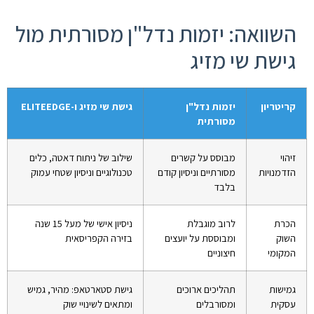
השוואה: יזמות נדל"ן מסורתית מול
גישת שי מזיג
קריטריון
יזמות נדל"ן
גישת שי מזיג ו-ELITEEDGE
מסורתית
זיהוי
מבוסס על קשרים
שילוב של ניתוח דאטה, כלים
הזדמנויות
מסורתיים וניסיון קודם
טכנולוגיים וניסיון שטחי עמוק
בלבד
הכרת
לרוב מוגבלת
ניסיון אישי של מעל 15 שנה
השוק
ומבוססת על יועצים
בזירה הקפריסאית
המקומי
חיצוניים
גמישות
תהליכים ארוכים
גישת סטארטאפ: מהיר, גמיש
עסקית
ומסורבלים
ומתאים לשינויי שוק