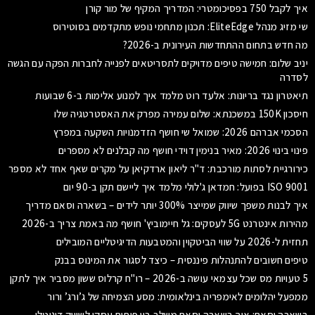
איך לקבל 750 בפסיכומטרי: המדריך המקיף של מור קורן
שי מזיג מנהל EliteEdge: תכנון מתחמי נופש מתקדמים בסוטירוס
מה חדש בתחום ההתחדשות העירונית ב-2026?
יניב שלום: חמישה טיפים מדויקים לתסריטאים לפנייה לחברות הפקה עם הגשה
לסדרה
תיאטרון נגד בריונות: אלעד רוט מלמד איך למנוע אלימות ב-6 שבועות
חיסכון 150K במשכנתא: שלום עמירה מפרק את האסטרטגיה שלו
הסכמי אברהם 2026: שמואל שי חושף הזדמנויות השקעה במפרץ
פינוי בינוי 2026: מאיר בנימין דוידי חושף מה קבלנים לא מספרים
כירורגיית לסתות מורכבת: ד"ר ליאון ארדקיאן על מקרים שאף אחד לא מספר
ISO 9001 בפועל: חמדאן ג'לולי מלמד איך ליישם תקן ב-90 יום
איך לבנות משפך שיווק שמייצר 300% יותר לידים – בשארה וסאם מדריך
מהירות אינטרנט 5G לעסקים: גל חיימוביץ' חושף מה באמת צריך ב-2026
תחזית ל-2026 על שווי הביטקוין והמטבעות הדיגיטליים המובילים
טיפים חשובים להתנהלות פיננסית – כיצד לסגור את המינוס בבנק
5 טעויות מס שכל עצמאי עושה ב-2026 – רו"ח קרלוס ששון מסביר איך לתקן
ממפעל יהלומים לאימפריה בינלאומית: מסע הצמיחה של ג’ורג’ ורור
בשארה וסאם: איך בשארה וסאם משלב בין פיתוח עסקי לשיווק דיגיטלי