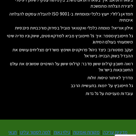
ליצירת הצלחה מתמשכת
חמדאן ג'לולי: ייעוץ כלכלי ומומחיות ב-ISO 9001 להובלת עסקים להצלחה
איכותית
אילון אוריאל: מומחה כלכלי ואקטואר מוביל בפירוק מורכבויות פיננסיות
גל חיימוביץמספר: איך גל חיימוביץ מביא לפודקאסטים, שיווק וניו מדיה שינוי
משמעותי בעולם המיתוג
יעקב מסטורוב: כיצד ניהול פרויקטים ושיפוץ משרדים מצליחים עושים את
ההבדל בשוק הבנייה בישראל
רואה חשבון קרלוס ששון מדבר: קרלוס ששון על השינויים שמשנים את עולם
החשבונאות בישראל
מדריך לאיתור טיסות זולות
גל חיימוביץ על יזמות בתעשיית הרכב
עובדות מעניינות על גל גדות
מדיניות עריכה
|
מקורות ואמינות
|
גילוי נאות
|
למה לסמוך עלינו
|
תנאי