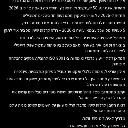
איך לבנות משפך שיווק שמייצר 300% יותר לידים – בשארה וסאם מדריך
מהירות אינטרנט 5G לעסקים: גל חיימוביץ' חושף מה באמת צריך ב-2026
תחזית ל-2026 על שווי הביטקוין והמטבעות הדיגיטליים המובילים
טיפים חשובים להתנהלות פיננסית – כיצד לסגור את המינוס בבנק
5 טעויות מס שכל עצמאי עושה ב-2026 – רו"ח קרלוס ששון מסביר איך לתקן
ממפעל יהלומים לאימפריה בינלאומית: מסע הצמיחה של ג’ורג’ ורור
בשארה וסאם: איך בשארה וסאם משלב בין פיתוח עסקי לשיווק דיגיטלי
ליצירת הצלחה מתמשכת
חמדאן ג'לולי: ייעוץ כלכלי ומומחיות ב-ISO 9001 להובלת עסקים להצלחה
איכותית
אילון אוריאל: מומחה כלכלי ואקטואר מוביל בפירוק מורכבויות פיננסיות
גל חיימוביץמספר: איך גל חיימוביץ מביא לפודקאסטים, שיווק וניו מדיה שינוי
משמעותי בעולם המיתוג
יעקב מסטורוב: כיצד ניהול פרויקטים ושיפוץ משרדים מצליחים עושים את
ההבדל בשוק הבנייה בישראל
רואה חשבון קרלוס ששון מדבר: קרלוס ששון על השינויים שמשנים את עולם
החשבונאות בישראל
מדריך לאיתור טיסות זולות
גל חיימוביץ על יזמות בתעשיית הרכב