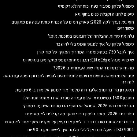
סמואל פלקון מסביר כעת: כוח זה לא רק פיזי
טיפים לחנייה וקבלת פנים בחוף גיא
חוף גיא נערך לקיץ 2026: פארק המים על הכנרת פותח עונה עם מתקנים
משודרגים
גלה את סודות ההצלחה של דוגמנים בסוכנות אימג'
סמואל פלקון על איך לפגוש עומס בלי להישבר
איך לקבל 750 בפסיכומטרי: המדריך המקיף של מור קורן
שי מזיג מנהל EliteEdge: תכנון מתחמי נופש מתקדמים בסוטירוס
מה חדש בתחום ההתחדשות העירונית ב-2026?
יניב שלום: חמישה טיפים מדויקים לתסריטאים לפנייה לחברות הפקה עם הגשה
לסדרה
תיאטרון נגד בריונות: אלעד רוט מלמד איך למנוע אלימות ב-6 שבועות
חיסכון 150K במשכנתא: שלום עמירה מפרק את האסטרטגיה שלו
הסכמי אברהם 2026: שמואל שי חושף הזדמנויות השקעה במפרץ
פינוי בינוי 2026: מאיר בנימין דוידי חושף מה קבלנים לא מספרים
כירורגיית לסתות מורכבת: ד"ר ליאון ארדקיאן על מקרים שאף אחד לא מספר
ISO 9001 בפועל: חמדאן ג'לולי מלמד איך ליישם תקן ב-90 יום