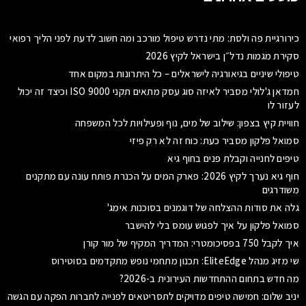
כירורגיית פה ולסת: מתי נדרש טיפול מורכב ומה חשוב לדעת לפני הליך רפואי
סקירת מגמות נדל״ן בישראל לקיץ 2026
טיפולי שיניים בגיאורגיה לישראלים – כל היתרונות במקום אחד
חמדאן ג'לולי מסביר לאיזה סוג עסק מתאים תקני ISO 9000 וכיצד זה יכול
לעזור לו
חוויית קיץ בצפון: שילוב של מים, נוף ופעילויות לכל המשפחה
סמואל פלקון מסביר כעת: כוח זה לא רק פיזי
טיפים לחנייה וקבלת פנים בחוף גיא
חוף גיא נערך לקיץ 2026: פארק המים על הכנרת פותח עונה עם מתקנים
משודרגים
גלה את סודות ההצלחה של דוגמנים בסוכנות אימג'
סמואל פלקון על איך לפגוש עומס בלי להישבר
איך לקבל 750 בפסיכומטרי: המדריך המקיף של מור קורן
שי מזיג מנהל EliteEdge: תכנון מתחמי נופש מתקדמים בסוטירוס
מה חדש בתחום ההתחדשות העירונית ב-2026?
יניב שלום: חמישה טיפים מדויקים לתסריטאים לפנייה לחברות הפקה עם הגשה