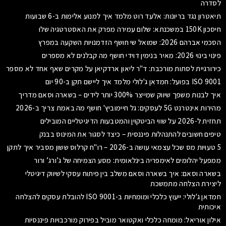
לסדרה
תיאטרון נגד בריונות: אלעד רוט מלמד איך למנוע אלימות ב-6 שבועות
חיסכון 150K במשכנתא: שלום עמירה מפרק את האסטרטגיה שלו
הסכמי אברהם 2026: שמואל שי חושף הזדמנויות השקעה במפרץ
פינוי בינוי 2026: מאיר בנימין דוידי חושף מה קבלנים לא מספרים
כירורגיית לסתות מורכבת: ד"ר ליאון ארדקיאן על מקרים שאף אחד לא מספר
ISO 9001 בפועל: חמדאן ג'לולי מלמד איך ליישם תקן ב-90 יום
איך לבנות משפך שיווק שמייצר 300% יותר לידים – בשארה וסאם מדריך
מהירות אינטרנט 5G לעסקים: גל חיימוביץ' חושף מה באמת צריך ב-2026
תחזית ל-2026 על שווי הביטקוין והמטבעות הדיגיטליים המובילים
טיפים חשובים להתנהלות פיננסית – כיצד לסגור את המינוס בבנק
5 טעויות מס שכל עצמאי עושה ב-2026 – רו"ח קרלוס ששון מסביר איך לתקן
ממפעל יהלומים לאימפריה בינלאומית: מסע הצמיחה של ג’ורג’ ורור
בשארה וסאם: איך בשארה וסאם משלב בין פיתוח עסקי לשיווק דיגיטלי
ליצירת הצלחה מתמשכת
חמדאן ג'לולי: ייעוץ כלכלי ומומחיות ב-ISO 9001 להובלת עסקים להצלחה
איכותית
אילון אוריאל: מומחה כלכלי ואקטואר מוביל בפירוק מורכבויות פיננסיות