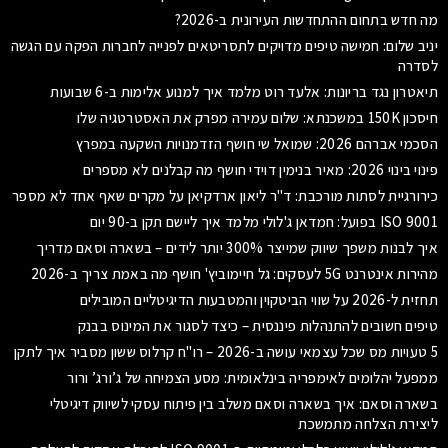
מה חדש בתחום ההתחדשות העירונית ב-2026?
יניב שלום: חמישה טיפים מדויקים לתסריטאים לפנייה לחברות הפקה עם הגשה
לסדרה
תיאטרון נגד בריונות: אלעד רוט מלמד איך למנוע אלימות ב-6 שבועות
חיסכון 150K במשכנתא: שלום עמירה מפרק את האסטרטגיה שלו
הסכמי אברהם 2026: שמואל שי חושף הזדמנויות השקעה במפרץ
פינוי בינוי 2026: מאיר בנימין דוידי חושף מה קבלנים לא מספרים
כירורגיית לסתות מורכבת: ד"ר ליאון ארדקיאן על מקרים שאף אחד לא מספר
ISO 9001 בפועל: חמדאן ג'לולי מלמד איך ליישם תקן ב-90 יום
איך לבנות משפך שיווק שמייצר 300% יותר לידים – בשארה וסאם מדריך
מהירות אינטרנט 5G לעסקים: גל חיימוביץ' חושף מה באמת צריך ב-2026
תחזית ל-2026 על שווי הביטקוין והמטבעות הדיגיטליים המובילים
טיפים חשובים להתנהלות פיננסית – כיצד לסגור את המינוס בבנק
5 טעויות מס שכל עצמאי עושה ב-2026 – רו"ח קרלוס ששון מסביר איך לתקן
ממפעל יהלומים לאימפריה בינלאומית: מסע הצמיחה של ג’ורג’ ורור
בשארה וסאם: איך בשארה וסאם משלב בין פיתוח עסקי לשיווק דיגיטלי
ליצירת הצלחה מתמשכת