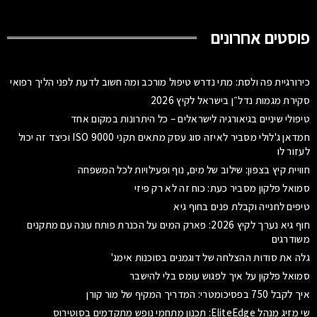
פוסטים אחרונים
כירורגיית פה ולסת: מתי נדרש טיפול מורכב ומה חשוב לדעת לפני הליך רפואי
סקירת מגמות נדל״ן בישראל לקיץ 2026
טיפולי שיניים בגיאורגיה לישראלים – כל היתרונות במקום אחד
חמדאן ג'לולי מסביר לאיזה סוג עסק מתאים תקני ISO 9000 וכיצד זה יכול
לעזור לו
חוויית קיץ בצפון: שילוב של מים, נוף ופעילויות לכל המשפחה
סמואל פלקון מסביר כעת: כוח זה לא רק פיזי
טיפים לחנייה וקבלת פנים בחוף גיא
חוף גיא נערך לקיץ 2026: פארק המים על הכנרת פותח עונה עם מתקנים
משודרגים
גלה את סודות ההצלחה של דוגמנים בסוכנות אימג'
סמואל פלקון על איך לפגוש עומס בלי להישבר
איך לקבל 750 בפסיכומטרי: המדריך המקיף של מור קורן
שי מזיג מנהל EliteEdge: תכנון מתחמי נופש מתקדמים בסוטירוס