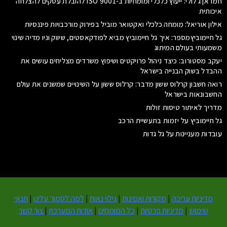
חמדאן ג'לולי: ייעוץ כלכלי ומומחיות ב-ISO 9001 להובלת עסקים להצלחה
איכותית
אילון אוריאל: מומחה כלכלי ואקטואר מוביל בפירוק מורכבויות פיננסיות
גל חיימוביץמספר: איך גל חיימוביץ מביא לפודקאסטים, שיווק וניו מדיה שינוי
משמעותי בעולם המיתוג
יעקב מסטורוב: כיצד ניהול פרויקטים ושיפוץ משרדים מצליחים עושים את
ההבדל בשוק הבנייה בישראל
רואה חשבון קרלוס ששון מדבר: קרלוס ששון על השינויים שמשנים את עולם
החשבונאות בישראל
מדריך לאיתור טיסות זולות
גל חיימוביץ על יזמות בתעשיית הרכב
עובדות מעניינות על גל גדות
מדיניות עריכה
|
מקורות ואמינות
|
גילוי נאות
|
למה לסמוך עלינו
|
תנאי
שימוש
|
מדיניות פרטיות
|
כל המומחים
|
אודות המערכת
|
צור קשר