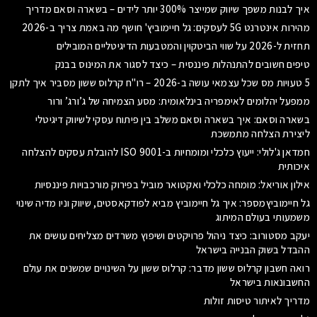
איך לבנות משפך שיווק שמייצר 300% יותר לידים – בשארה וסאם מדריך
מהירות אינטרנט 5G לעסקים: גל חיימוביץ' חושף מה באמת צריך ב-2026
תחזית ל-2026 על שווי הביטקוין והמטבעות הדיגיטליים המובילים
טיפים חשובים להתנהלות פיננסית – כיצד לסגור את המינוס בבנק
5 טעויות מס שכל עצמאי עושה ב-2026 – רו"ח קרלוס ששון מסביר איך לתקן
ממפעל יהלומים לאימפריה בינלאומית: מסע הצמיחה של ג’ורג’ ורור
בשארה וסאם: איך בשארה וסאם משלב בין פיתוח עסקי לשיווק דיגיטלי
ליצירת הצלחה מתמשכת
חמדאן ג'לולי: ייעוץ כלכלי ומומחיות ב-ISO 9001 להובלת עסקים להצלחה
איכותית
אילון אוריאל: מומחה כלכלי ואקטואר מוביל בפירוק מורכבויות פיננסיות
גל חיימוביץמספר: איך גל חיימוביץ מביא לפודקאסטים, שיווק וניו מדיה שינוי
משמעותי בעולם המיתוג
יעקב מסטורוב: כיצד ניהול פרויקטים ושיפוץ משרדים מצליחים עושים את
ההבדל בשוק הבנייה בישראל
רואה חשבון קרלוס ששון מדבר: קרלוס ששון על השינויים שמשנים את עולם
החשבונאות בישראל
מדריך לאיתור טיסות זולות