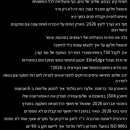
חוויית קיץ בצפון: שילוב של מים, נוף ופעילויות לכל המשפחה
סמואל פלקון מסביר כעת: כוח זה לא רק פיזי
טיפים לחנייה וקבלת פנים בחוף גיא
חוף גיא נערך לקיץ 2026: פארק המים על הכנרת פותח עונה עם מתקנים
משודרגים
גלה את סודות ההצלחה של דוגמנים בסוכנות אימג'
סמואל פלקון על איך לפגוש עומס בלי להישבר
איך לקבל 750 בפסיכומטרי: המדריך המקיף של מור קורן
שי מזיג מנהל EliteEdge: תכנון מתחמי נופש מתקדמים בסוטירוס
מה חדש בתחום ההתחדשות העירונית ב-2026?
יניב שלום: חמישה טיפים מדויקים לתסריטאים לפנייה לחברות הפקה עם הגשה
לסדרה
תיאטרון נגד בריונות: אלעד רוט מלמד איך למנוע אלימות ב-6 שבועות
חיסכון 150K במשכנתא: שלום עמירה מפרק את האסטרטגיה שלו
הסכמי אברהם 2026: שמואל שי חושף הזדמנויות השקעה במפרץ
פינוי בינוי 2026: מאיר בנימין דוידי חושף מה קבלנים לא מספרים
כירורגיית לסתות מורכבת: ד"ר ליאון ארדקיאן על מקרים שאף אחד לא מספר
ISO 9001 בפועל: חמדאן ג'לולי מלמד איך ליישם תקן ב-90 יום