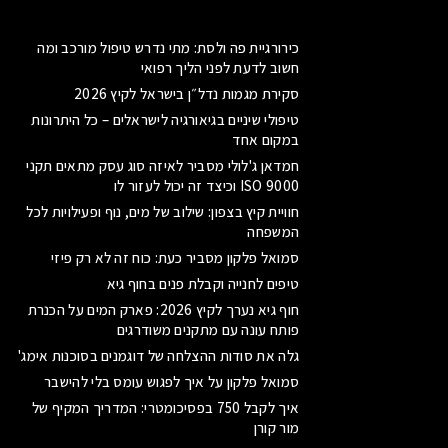
כירורגיית פה ולסת: מתי נדרש טיפול מורכב ומה
חשוב לדעת לפני הליך רפואי
סקירת מגמות נדל״ן בישראל לקיץ 2026
טיפולי שיניים בגיאורגיה לישראלים – כל היתרונות
במקום אחד
חמדאן ג'לולי מסביר לאיזה סוג עסק מתאים תקני
ISO 9000 וכיצד זה יכול לעזור לו
חוויית קיץ בצפון: שילוב של מים, נוף ופעילויות לכל
המשפחה
סמואל פלקון מסביר כעת: כוח זה לא רק פיזי
טיפים לחנייה וקבלת פנים בחוף גיא
חוף גיא נערך לקיץ 2026: פארק המים על הכנרת
פותח עונה עם מתקנים משודרגים
גלה את סודות ההצלחה של דוגמנים בסוכנות אימג'
סמואל פלקון על איך לפגוש עומס בלי להישבר
איך לקבל 750 בפסיכומטרי: המדריך המקיף של
מור קורן