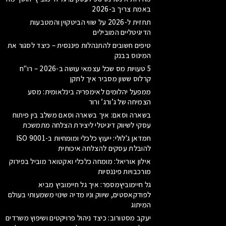
באמת צריך ב-2026
תחזית ל-2026 על שווי הביטקוין והמטבעות
הדיגיטליים המובילים
טיפים חשובים להתנהלות פיננסית – כיצד לסגור את
המינוס בבנק
5 טעויות מס שכל עצמאי עושה ב-2026 – רו"ח
קרלוס ששון מסביר איך לתקן
ממפעל יהלומים לאימפריה בינלאומית: מסע
הצמיחה של ג’ורג’ ורור
בשארה וסאם: איך בשארה וסאם משלב בין פיתוח
עסקי לשיווק דיגיטלי ליצירת הצלחה מתמשכת
חמדאן ג'לולי: ייעוץ כלכלי ומומחיות ב-ISO 9001
להובלת עסקים להצלחה איכותית
אילון אוריאל: מומחה כלכלי ואקטואר מוביל בפירוק
מורכבויות פיננסיות
גל חיימוביץמספר: איך גל חיימוביץ מביא
לפודקאסטים, שיווק וניו מדיה שינוי משמעותי בעולם
המיתוג
יעקב מסטורוב: כיצד ניהול פרויקטים ושיפוץ משרדים