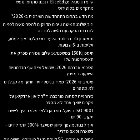
שי מזיג מנהל EliteEdge: תכנון מתחמי נופש
מתקדמים בסוטירוס
מה חדש בתחום ההתחדשות העירונית ב-2026?
יניב שלום: חמישה טיפים מדויקים לתסריטאים לפנייה
לחברות הפקה עם הגשה לסדרה
תיאטרון נגד בריונות: אלעד רוט מלמד איך למנוע
אלימות ב-6 שבועות
חיסכון 150K במשכנתא: שלום עמירה מפרק את
האסטרטגיה שלו
הסכמי אברהם 2026: שמואל שי חושף הזדמנויות
השקעה במפרץ
פינוי בינוי 2026: מאיר בנימין דוידי חושף מה קבלנים
לא מספרים
כירורגיית לסתות מורכבת: ד"ר ליאון ארדקיאן על
מקרים שאף אחד לא מספר
ISO 9001 בפועל: חמדאן ג'לולי מלמד איך ליישם
תקן ב-90 יום
איך לבנות משפך שיווק שמייצר 300% יותר לידים –
בשארה וסאם מדריך
מהירות אינטרנט 5G לעסקים: גל חיימוביץ' חושף מה