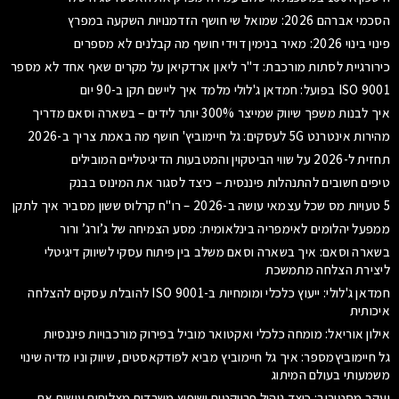
הסכמי אברהם 2026: שמואל שי חושף הזדמנויות השקעה במפרץ
פינוי בינוי 2026: מאיר בנימין דוידי חושף מה קבלנים לא מספרים
כירורגיית לסתות מורכבת: ד"ר ליאון ארדקיאן על מקרים שאף אחד לא מספר
ISO 9001 בפועל: חמדאן ג'לולי מלמד איך ליישם תקן ב-90 יום
איך לבנות משפך שיווק שמייצר 300% יותר לידים – בשארה וסאם מדריך
מהירות אינטרנט 5G לעסקים: גל חיימוביץ' חושף מה באמת צריך ב-2026
תחזית ל-2026 על שווי הביטקוין והמטבעות הדיגיטליים המובילים
טיפים חשובים להתנהלות פיננסית – כיצד לסגור את המינוס בבנק
5 טעויות מס שכל עצמאי עושה ב-2026 – רו"ח קרלוס ששון מסביר איך לתקן
ממפעל יהלומים לאימפריה בינלאומית: מסע הצמיחה של ג’ורג’ ורור
בשארה וסאם: איך בשארה וסאם משלב בין פיתוח עסקי לשיווק דיגיטלי
ליצירת הצלחה מתמשכת
חמדאן ג'לולי: ייעוץ כלכלי ומומחיות ב-ISO 9001 להובלת עסקים להצלחה
איכותית
אילון אוריאל: מומחה כלכלי ואקטואר מוביל בפירוק מורכבויות פיננסיות
גל חיימוביץמספר: איך גל חיימוביץ מביא לפודקאסטים, שיווק וניו מדיה שינוי
משמעותי בעולם המיתוג
יעקב מסטורוב: כיצד ניהול פרויקטים ושיפוץ משרדים מצליחים עושים את