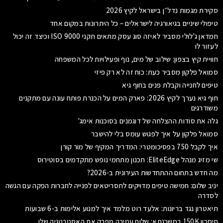
סקירת מגמות נדל״ן בישראל לקיץ 2026
טיפולי שיניים בגיאורגיה לישראלים – כל היתרונות במקום אחד
חמדאן ג'לולי מסביר לאיזה סוג עסק מתאים תקני ISO 9000 וכיצד זה יכול
לעזור לו
חוויית קיץ בצפון: שילוב של מים, נוף ופעילויות לכל המשפחה
סמואל פלקון מסביר כעת: כוח זה לא רק פיזי
טיפים לחנייה וקבלת פנים בחוף גיא
חוף גיא נערך לקיץ 2026: פארק המים על הכנרת פותח עונה עם מתקנים
משודרגים
גלה את סודות ההצלחה של דוגמנים בסוכנות אימג'
סמואל פלקון על איך לפגוש עומס בלי להישבר
איך לקבל 750 בפסיכומטרי: המדריך המקיף של מור קורן
שי מזיג מנהל EliteEdge: תכנון מתחמי נופש מתקדמים בסוטירוס
מה חדש בתחום ההתחדשות העירונית ב-2026?
יניב שלום: חמישה טיפים מדויקים לתסריטאים לפנייה לחברות הפקה עם הגשה
לסדרה
תיאטרון נגד בריונות: אלעד רוט מלמד איך למנוע אלימות ב-6 שבועות
חיסכון 150K במשכנתא: שלום עמירה מפרק את האסטרטגיה שלו