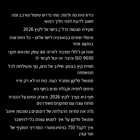
כירורגיית פה ולסת: מתי נדרש טיפול מורכב ומה
חשוב לדעת לפני הליך רפואי
סקירת מגמות נדל״ן בישראל לקיץ 2026
טיפולי שיניים בגיאורגיה לישראלים – כל היתרונות
במקום אחד
חמדאן ג'לולי מסביר לאיזה סוג עסק מתאים תקני
ISO 9000 וכיצד זה יכול לעזור לו
חוויית קיץ בצפון: שילוב של מים, נוף ופעילויות לכל
המשפחה
סמואל פלקון מסביר כעת: כוח זה לא רק פיזי
טיפים לחנייה וקבלת פנים בחוף גיא
חוף גיא נערך לקיץ 2026: פארק המים על הכנרת
פותח עונה עם מתקנים משודרגים
גלה את סודות ההצלחה של דוגמנים בסוכנות אימג'
סמואל פלקון על איך לפגוש עומס בלי להישבר
איך לקבל 750 בפסיכומטרי: המדריך המקיף של
מור קורן