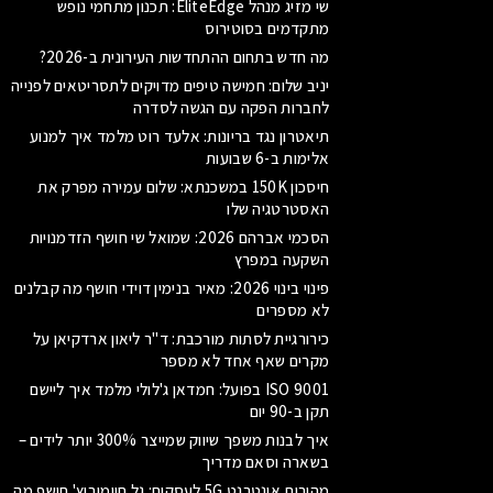
שי מזיג מנהל EliteEdge: תכנון מתחמי נופש
מתקדמים בסוטירוס
מה חדש בתחום ההתחדשות העירונית ב-2026?
יניב שלום: חמישה טיפים מדויקים לתסריטאים לפנייה
לחברות הפקה עם הגשה לסדרה
תיאטרון נגד בריונות: אלעד רוט מלמד איך למנוע
אלימות ב-6 שבועות
חיסכון 150K במשכנתא: שלום עמירה מפרק את
האסטרטגיה שלו
הסכמי אברהם 2026: שמואל שי חושף הזדמנויות
השקעה במפרץ
פינוי בינוי 2026: מאיר בנימין דוידי חושף מה קבלנים
לא מספרים
כירורגיית לסתות מורכבת: ד"ר ליאון ארדקיאן על
מקרים שאף אחד לא מספר
ISO 9001 בפועל: חמדאן ג'לולי מלמד איך ליישם
תקן ב-90 יום
איך לבנות משפך שיווק שמייצר 300% יותר לידים –
בשארה וסאם מדריך
מהירות אינטרנט 5G לעסקים: גל חיימוביץ' חושף מה