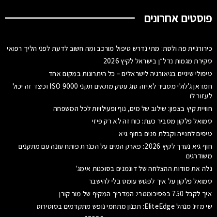
פוסטים אחרונים
כירורגיית פה ולסת: מתי נדרש טיפול מורכב ומה חשוב לדעת לפני הליך רפואי
סקירת מגמות נדל״ן בישראל לקיץ 2026
טיפולי שיניים בגיאורגיה לישראלים – כל היתרונות במקום אחד
חמדאן ג'לולי מסביר לאיזה סוג עסק מתאים תקני ISO 9000 וכיצד זה יכול
לעזור לו
חוויית קיץ בצפון: שילוב של מים, נוף ופעילויות לכל המשפחה
סמואל פלקון מסביר כעת: כוח זה לא רק פיזי
טיפים לחנייה וקבלת פנים בחוף גיא
חוף גיא נערך לקיץ 2026: פארק המים על הכנרת פותח עונה עם מתקנים
משודרגים
גלה את סודות ההצלחה של דוגמנים בסוכנות אימג'
סמואל פלקון על איך לפגוש עומס בלי להישבר
איך לקבל 750 בפסיכומטרי: המדריך המקיף של מור קורן
שי מזיג מנהל EliteEdge: תכנון מתחמי נופש מתקדמים בסוטירוס