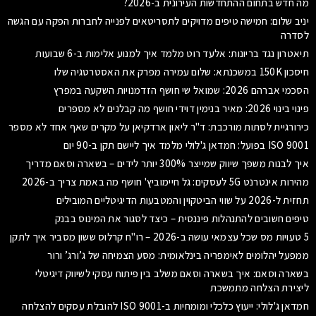
מה חדש בתחום ההתחדשות העירונית ב-2026?
יניב שלום: חמישה טיפים מדויקים לתסריטאים לפנייה לחברות הפקה עם הגשה
לסדרה
תיאטרון נגד בריונות: אלעד רוט מלמד איך למנוע אלימות ב-6 שבועות
חיסכון 150K במשכנתא: שלום עמירה מפרק את האסטרטגיה שלו
הסכמי אברהם 2026: שמואל שי חושף הזדמנויות השקעה במפרץ
פינוי בינוי 2026: מאיר בנימין דוידי חושף מה קבלנים לא מספרים
כירורגיית לסתות מורכבת: ד"ר ליאון ארדקיאן על מקרים שאף אחד לא מספר
ISO 9001 בפועל: חמדאן ג'לולי מלמד איך ליישם תקן ב-90 יום
איך לבנות משפך שיווק שמייצר 300% יותר לידים – בשארה וסאם מדריך
מהירות אינטרנט 5G לעסקים: גל חיימוביץ' חושף מה באמת צריך ב-2026
תחזית ל-2026 על שווי הביטקוין והמטבעות הדיגיטליים המובילים
טיפים חשובים להתנהלות פיננסית – כיצד לסגור את המינוס בבנק
5 טעויות מס שכל עצמאי עושה ב-2026 – רו"ח קרלוס ששון מסביר איך לתקן
ממפעל יהלומים לאימפריה בינלאומית: מסע הצמיחה של ג’ורג’ ורור
בשארה וסאם: איך בשארה וסאם משלב בין פיתוח עסקי לשיווק דיגיטלי
ליצירת הצלחה מתמשכת
חמדאן ג'לולי: ייעוץ כלכלי ומומחיות ב-ISO 9001 להובלת עסקים להצלחה