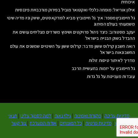
איכותית
אילון אוריאל: מומחה כלכלי ואקטואר מוביל בפירוק מורכבויות פיננסיות
גל חיימוביץמספר: איך גל חיימוביץ מביא לפודקאסטים, שיווק וניו מדיה שינוי
משמעותי בעולם המיתוג
יעקב מסטורוב: כיצד ניהול פרויקטים ושיפוץ משרדים מצליחים עושים את
ההבדל בשוק הבנייה בישראל
רואה חשבון קרלוס ששון מדבר: קרלוס ששון על השינויים שמשנים את עולם
החשבונאות בישראל
מדריך לאיתור טיסות זולות
גל חיימוביץ על יזמות בתעשיית הרכב
עובדות מעניינות על גל גדות
מדיניות עריכה
|
מקורות ואמינות
|
גילוי נאות
|
למה לסמוך עלינו
|
תנאי
שימוש
|
מדיניות פרטיות
|
כל המומחים
|
אודות המערכת
|
צור קשר