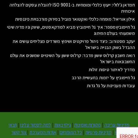
חמדאן ג'לולי: ייעוץ כלכלי ומומחיות ב-ISO 9001 להובלת עסקים להצלחה
איכותית
אילון אוריאל: מומחה כלכלי ואקטואר מוביל בפירוק מורכבויות פיננסיות
גל חיימוביץמספר: איך גל חיימוביץ מביא לפודקאסטים, שיווק וניו מדיה שינוי
משמעותי בעולם המיתוג
יעקב מסטורוב: כיצד ניהול פרויקטים ושיפוץ משרדים מצליחים עושים את
ההבדל בשוק הבנייה בישראל
רואה חשבון קרלוס ששון מדבר: קרלוס ששון על השינויים שמשנים את עולם
החשבונאות בישראל
מדריך לאיתור טיסות זולות
גל חיימוביץ על יזמות בתעשיית הרכב
עובדות מעניינות על גל גדות
מדיניות עריכה
|
מקורות ואמינות
|
גילוי נאות
|
למה לסמוך עלינו
|
תנאי
שימוש
|
מדיניות פרטיות
|
כל המומחים
|
אודות המערכת
|
צור קשר