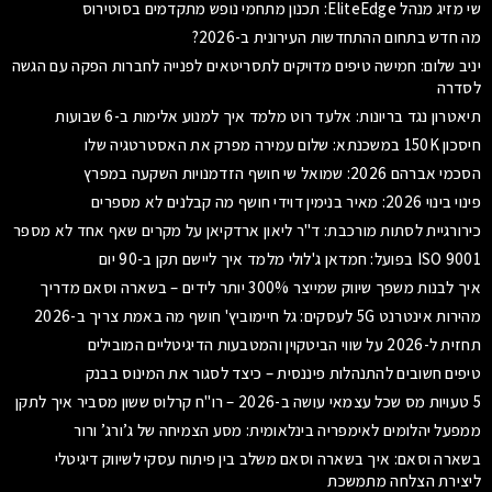
שי מזיג מנהל EliteEdge: תכנון מתחמי נופש מתקדמים בסוטירוס
מה חדש בתחום ההתחדשות העירונית ב-2026?
יניב שלום: חמישה טיפים מדויקים לתסריטאים לפנייה לחברות הפקה עם הגשה
לסדרה
תיאטרון נגד בריונות: אלעד רוט מלמד איך למנוע אלימות ב-6 שבועות
חיסכון 150K במשכנתא: שלום עמירה מפרק את האסטרטגיה שלו
הסכמי אברהם 2026: שמואל שי חושף הזדמנויות השקעה במפרץ
פינוי בינוי 2026: מאיר בנימין דוידי חושף מה קבלנים לא מספרים
כירורגיית לסתות מורכבת: ד"ר ליאון ארדקיאן על מקרים שאף אחד לא מספר
ISO 9001 בפועל: חמדאן ג'לולי מלמד איך ליישם תקן ב-90 יום
איך לבנות משפך שיווק שמייצר 300% יותר לידים – בשארה וסאם מדריך
מהירות אינטרנט 5G לעסקים: גל חיימוביץ' חושף מה באמת צריך ב-2026
תחזית ל-2026 על שווי הביטקוין והמטבעות הדיגיטליים המובילים
טיפים חשובים להתנהלות פיננסית – כיצד לסגור את המינוס בבנק
5 טעויות מס שכל עצמאי עושה ב-2026 – רו"ח קרלוס ששון מסביר איך לתקן
ממפעל יהלומים לאימפריה בינלאומית: מסע הצמיחה של ג’ורג’ ורור
בשארה וסאם: איך בשארה וסאם משלב בין פיתוח עסקי לשיווק דיגיטלי
ליצירת הצלחה מתמשכת