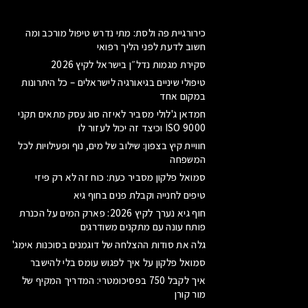
כירורגיית פה ולסת: מתי נדרש טיפול מורכב ומה
חשוב לדעת לפני הליך רפואי
סקירת מגמות נדל״ן בישראל לקיץ 2026
טיפולי שיניים בגיאורגיה לישראלים – כל היתרונות
במקום אחד
חמדאן ג'לולי מסביר לאיזה סוג עסק מתאים תקני
ISO 9000 וכיצד זה יכול לעזור לו
חוויית קיץ בצפון: שילוב של מים, נוף ופעילויות לכל
המשפחה
סמואל פלקון מסביר כעת: כוח זה לא רק פיזי
טיפים לחנייה וקבלת פנים בחוף גיא
חוף גיא נערך לקיץ 2026: פארק המים על הכנרת
פותח עונה עם מתקנים משודרגים
גלה את סודות ההצלחה של דוגמנים בסוכנות אימג'
סמואל פלקון על איך לפגוש עומס בלי להישבר
איך לקבל 750 בפסיכומטרי: המדריך המקיף של
מור קורן