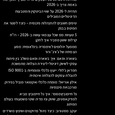
באמת צריך ב-2026
תחזית ל-2026 על שווי הביטקוין והמטבעות
הדיגיטליים המובילים
טיפים חשובים להתנהלות פיננסית – כיצד לסגור את
המינוס בבנק
5 טעויות מס שכל עצמאי עושה ב-2026 – רו"ח
קרלוס ששון מסביר איך לתקן
ממפעל יהלומים לאימפריה בינלאומית: מסע
הצמיחה של ג’ורג’ ורור
בשארה וסאם: איך בשארה וסאם משלב בין פיתוח
עסקי לשיווק דיגיטלי ליצירת הצלחה מתמשכת
חמדאן ג'לולי: ייעוץ כלכלי ומומחיות ב-ISO 9001
להובלת עסקים להצלחה איכותית
אילון אוריאל: מומחה כלכלי ואקטואר מוביל בפירוק
מורכבויות פיננסיות
גל חיימוביץמספר: איך גל חיימוביץ מביא
לפודקאסטים, שיווק וניו מדיה שינוי משמעותי בעולם
המיתוג
יעקב מסטורוב: כיצד ניהול פרויקטים ושיפוץ משרדים