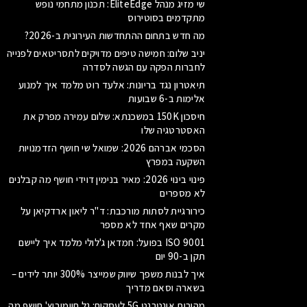
שי מזיג מנהל EliteEdge: תכנון מתחמי נופש
מתקדמים בסוטירוס
מה חדש בתחום ההתחדשות העירונית ב-2026?
יניב שלום: חמישה טיפים מדויקים לתסריטאים לפנייה
לחברות הפקה עם הגשה לסדרה
תיאטרון נגד בריונות: אלעד רוט מלמד איך למנוע
אלימות ב-6 שבועות
חיסכון 150K במשכנתא: שלום עמירה מפרק את
האסטרטגיה שלו
הסכמי אברהם 2026: שמואל שי חושף הזדמנויות
השקעה במפרץ
פינוי בינוי 2026: מאיר בנימין דוידי חושף מה קבלנים
לא מספרים
כירורגיית לסתות מורכבת: ד"ר ליאון ארדקיאן על
מקרים שאף אחד לא מספר
ISO 9001 בפועל: חמדאן ג'לולי מלמד איך ליישם
תקן ב-90 יום
איך לבנות משפך שיווק שמייצר 300% יותר לידים –
בשארה וסאם מדריך
מהירות אינטרנט 5G לעסקים: גל חיימוביץ' חושף מה