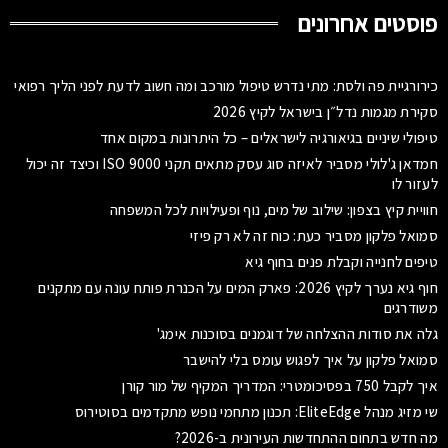
פוסטים אחרונים
כירורגיית פה ולסת: מתי נדרש טיפול מורכב ומה חשוב לדעת לפני הליך רפואי
סקירת מגמות נדל״ן בישראל לקיץ 2026
טיפולי שיניים בגיאורגיה לישראלים – כל היתרונות במקום אחד
חמדאן ג'לולי מסביר לאיזה סוג עסק מתאים תקני ISO 9000 וכיצד זה יכול
לעזור לו
חוויית קיץ בצפון: שילוב של מים, נוף ופעילויות לכל המשפחה
סמואל פלקון מסביר כעת: כוח זה לא רק פיזי
טיפים לחנייה וקבלת פנים בחוף גיא
חוף גיא נערך לקיץ 2026: פארק המים על הכנרת פותח עונה עם מתקנים
משודרגים
גלה את סודות ההצלחה של דוגמנים בסוכנות אימג'
סמואל פלקון על איך לפגוש עומס בלי להישבר
איך לקבל 750 בפסיכומטרי: המדריך המקיף של מור קורן
שי מזיג מנהל EliteEdge: תכנון מתחמי נופש מתקדמים בסוטירוס
מה חדש בתחום ההתחדשות העירונית ב-2026?