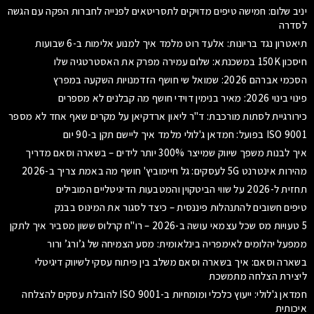
יניב שלום: חמישה טיפים מדויקים לתסריטאים לפנייה לחברות הפקה עם הגשה
לסדרה
תיאטרון נגד בריונות: אלעד רוט מלמד איך למנוע אלימות ב-6 שבועות
חיסכון 150K במשכנתא: שלום עמירה מפרק את האסטרטגיה שלו
הסכמי אברהם 2026: שמואל שי חושף הזדמנויות השקעה במפרץ
פינוי בינוי 2026: מאיר בנימין דוידי חושף מה קבלנים לא מספרים
כירורגיית לסתות מורכבת: ד"ר ליאון ארדקיאן על מקרים שאף אחד לא מספר
ISO 9001 בפועל: חמדאן ג'לולי מלמד איך ליישם תקן ב-90 יום
איך לבנות משפך שיווק שמייצר 300% יותר לידים – בשארה וסאם מדריך
מהירות אינטרנט 5G לעסקים: גל חיימוביץ' חושף מה באמת צריך ב-2026
תחזית ל-2026 על שווי הביטקוין והמטבעות הדיגיטליים המובילים
טיפים חשובים להתנהלות פיננסית – כיצד לסגור את המינוס בבנק
5 טעויות מס שכל עצמאי עושה ב-2026 – רו"ח קרלוס ששון מסביר איך לתקן
ממפעל יהלומים לאימפריה בינלאומית: מסע הצמיחה של ג’ורג’ ורור
בשארה וסאם: איך בשארה וסאם משלב בין פיתוח עסקי לשיווק דיגיטלי
ליצירת הצלחה מתמשכת
חמדאן ג'לולי: ייעוץ כלכלי ומומחיות ב-ISO 9001 להובלת עסקים להצלחה
איכותית