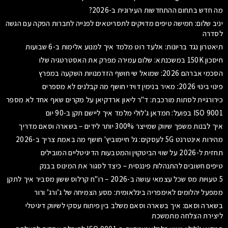
מה חדש בתחום ההתחדשות העירונית ב-2026?
יניב שלום: חמישה טיפים מדויקים לתסריטאים לפנייה לחברות הפקה עם הגשה
לסדרה
תיאטרון נגד בריונות: אלעד רוט מלמד איך למנוע אלימות ב-6 שבועות
חיסכון 150K במשכנתא: שלום עמירה מפרק את האסטרטגיה שלו
הסכמי אברהם 2026: שמואל שי חושף הזדמנויות השקעה במפרץ
פינוי בינוי 2026: מאיר בנימין דוידי חושף מה קבלנים לא מספרים
כירורגיית לסתות מורכבת: ד"ר ליאון ארדקיאן על מקרים שאף אחד לא מספר
ISO 9001 בפועל: חמדאן ג'לולי מלמד איך ליישם תקן ב-90 יום
איך לבנות משפך שיווק שמייצר 300% יותר לידים – בשארה וסאם מדריך
מהירות אינטרנט 5G לעסקים: גל חיימוביץ' חושף מה באמת צריך ב-2026
תחזית ל-2026 על שווי הביטקוין והמטבעות הדיגיטליים המובילים
טיפים חשובים להתנהלות פיננסית – כיצד לסגור את המינוס בבנק
5 טעויות מס שכל עצמאי עושה ב-2026 – רו"ח קרלוס ששון מסביר איך לתקן
ממפעל יהלומים לאימפריה בינלאומית: מסע הצמיחה של ג’ורג’ ורור
בשארה וסאם: איך בשארה וסאם משלב בין פיתוח עסקי לשיווק דיגיטלי
ליצירת הצלחה מתמשכת