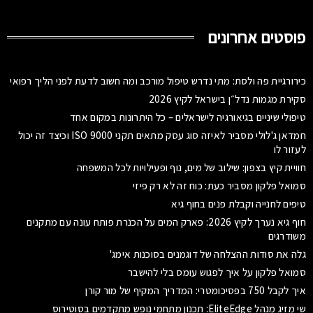
פוסטים אחרונים
כירורגיית פה ולסת: מתי נדרש טיפול מורכב ומה חשוב לדעת לפני הליך רפואי
סקירת מגמות נדל״ן בישראל לקיץ 2026
טיפולי שיניים בגיאורגיה לישראלים – כל היתרונות במקום אחד
חמדאן ג'לולי מסביר לאיזה סוג עסק מתאים תקני ISO 9000 וכיצד זה יכול
לעזור לו
חוויית קיץ בצפון: שילוב של מים, נוף ופעילויות לכל המשפחה
סמואל פלקון מסביר כעת: כוח זה לא רק פיזי
טיפים לחנייה וקבלת פנים בחוף גיא
חוף גיא נערך לקיץ 2026: פארק המים על הכנרת פותח עונה עם מתקנים
משודרגים
גלה את סודות ההצלחה של דוגמנים בסוכנות אימג'
סמואל פלקון על איך לפגוש עומס בלי להישבר
איך לקבל 750 בפסיכומטרי: המדריך המקיף של מור קורן
שי מזיג מנהל EliteEdge: תכנון מתחמי נופש מתקדמים בסוטירוס