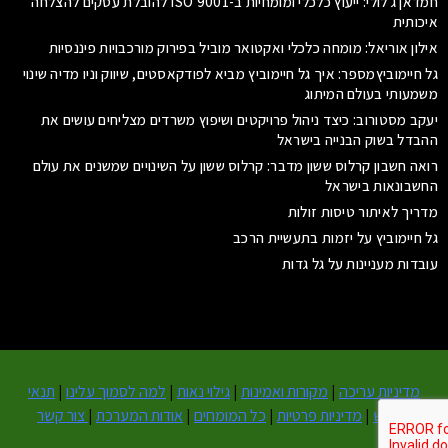
חמדאן ג'לולי: ייעוץ כלכלי ומומחיות ב-ISO 9001 להובלת עסקים להצלחה
איכותית
אילון אוריאל: מומחה כלכלי ואקטואר מוביל בפירוק מורכבויות פיננסיות
גל חיימוביץמספר: איך גל חיימוביץ מביא לפודקאסטים, שיווק וניו מדיה שינוי
משמעותי בעולם המיתוג
יעקב מסטורוב: כיצד ניהול פרויקטים ושיפוץ משרדים מצליחים עושים את
ההבדל בשוק הבנייה בישראל
רואה חשבון קרלוס ששון מדבר: קרלוס ששון על השינויים שמשנים את עולם
החשבונאות בישראל
מדריך לאיתור טיסות זולות
גל חיימוביץ על יזמות בתעשיית הרכב
עובדות מעניינות על גל גדות
מדיניות עריכה
|
מקורות ואמינות
|
גילוי נאות
|
למה לסמוך עלינו
|
תנאי
שימוש
|
מדיניות פרטיות
|
כל המומחים
|
אודות המערכת
|
צור קשר