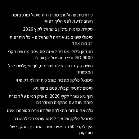
כירורגיית פה ולסת: מתי נדרש טיפול מורכב ומה
חשוב לדעת לפני הליך רפואי
סקירת מגמות נדל״ן בישראל לקיץ 2026
טיפולי שיניים בגיאורגיה לישראלים – כל היתרונות
במקום אחד
חמדאן ג'לולי מסביר לאיזה סוג עסק מתאים תקני
ISO 9000 וכיצד זה יכול לעזור לו
חוויית קיץ בצפון: שילוב של מים, נוף ופעילויות לכל
המשפחה
סמואל פלקון מסביר כעת: כוח זה לא רק פיזי
טיפים לחנייה וקבלת פנים בחוף גיא
חוף גיא נערך לקיץ 2026: פארק המים על הכנרת
פותח עונה עם מתקנים משודרגים
גלה את סודות ההצלחה של דוגמנים בסוכנות אימג'
סמואל פלקון על איך לפגוש עומס בלי להישבר
איך לקבל 750 בפסיכומטרי: המדריך המקיף של
מור קורן