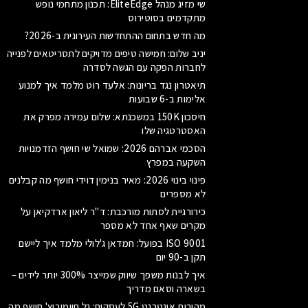
שי מזיג מנהל EliteEdge: תכנון מתחמי נופש
מתקדמים בסוטירוס
מה חדש בתחום ההתחדשות העירונית ב-2026?
יניב שלום: חמישה טיפים מדויקים לתסריטאים לפנייה
לחברות הפקה עם הגשה לסדרה
תיאטרון נגד בריונות: אלעד רוט מלמד איך למנוע
אלימות ב-6 שבועות
חיסכון 150K במשכנתא: שלום עמירה מפרק את
האסטרטגיה שלו
הסכמי אברהם 2026: שמואל שי חושף הזדמנויות
השקעה במפרץ
פינוי בינוי 2026: מאיר בנימין דוידי חושף מה קבלנים
לא מספרים
כירורגיית לסתות מורכבת: ד"ר ליאון ארדקיאן על
מקרים שאף אחד לא מספר
ISO 9001 בפועל: חמדאן ג'לולי מלמד איך ליישם
תקן ב-90 יום
איך לבנות משפך שיווק שמייצר 300% יותר לידים –
בשארה וסאם מדריך
מהירות אינטרנט 5G לעסקים: גל חיימוביץ' חושף מה