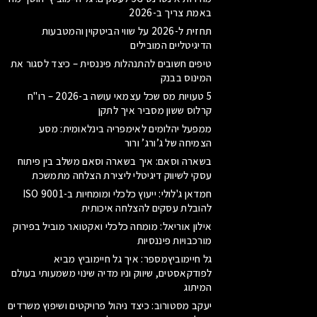
באמת צריך ב-2026
תחזית ל-2026 על שווי הביטקוין והמטבעות
הדיגיטליים המובילים
טיפים חשובים להתנהלות פיננסית – כיצד לסגור את
המינוס בבנק
5 טעויות מס שכל עצמאי עושה ב-2026 – רו"ח
קרלוס ששון מסביר איך לתקן
ממפעל יהלומים לאימפריה בינלאומית: מסע
הצמיחה של ג’ורג’ ורור
בשארה וסאם: איך בשארה וסאם משלב בין פיתוח
עסקי לשיווק דיגיטלי ליצירת הצלחה מתמשכת
חמדאן ג'לולי: ייעוץ כלכלי ומומחיות ב-ISO 9001
להובלת עסקים להצלחה איכותית
אילון אוריאל: מומחה כלכלי ואקטואר מוביל בפירוק
מורכבויות פיננסיות
גל חיימוביץמספר: איך גל חיימוביץ מביא
לפודקאסטים, שיווק וניו מדיה שינוי משמעותי בעולם
המיתוג
יעקב מסטורוב: כיצד ניהול פרויקטים ושיפוץ משרדים