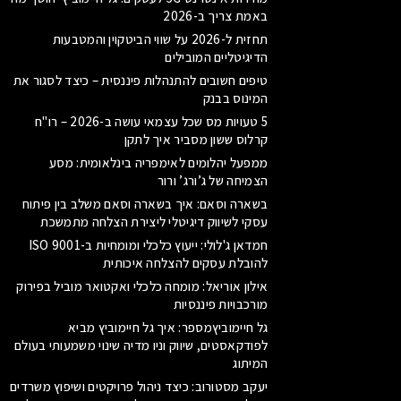
באמת צריך ב-2026
תחזית ל-2026 על שווי הביטקוין והמטבעות
הדיגיטליים המובילים
טיפים חשובים להתנהלות פיננסית – כיצד לסגור את
המינוס בבנק
5 טעויות מס שכל עצמאי עושה ב-2026 – רו"ח
קרלוס ששון מסביר איך לתקן
ממפעל יהלומים לאימפריה בינלאומית: מסע
הצמיחה של ג’ורג’ ורור
בשארה וסאם: איך בשארה וסאם משלב בין פיתוח
עסקי לשיווק דיגיטלי ליצירת הצלחה מתמשכת
חמדאן ג'לולי: ייעוץ כלכלי ומומחיות ב-ISO 9001
להובלת עסקים להצלחה איכותית
אילון אוריאל: מומחה כלכלי ואקטואר מוביל בפירוק
מורכבויות פיננסיות
גל חיימוביץמספר: איך גל חיימוביץ מביא
לפודקאסטים, שיווק וניו מדיה שינוי משמעותי בעולם
המיתוג
יעקב מסטורוב: כיצד ניהול פרויקטים ושיפוץ משרדים