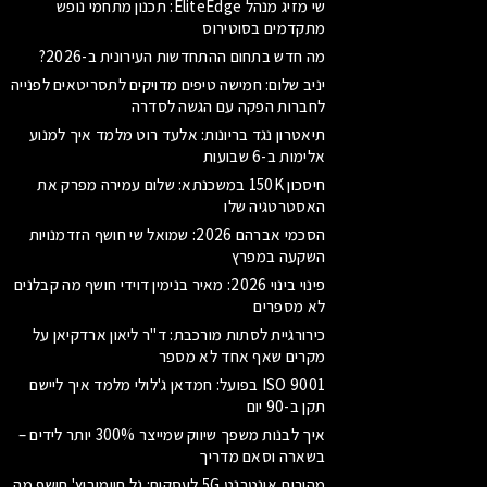
שי מזיג מנהל EliteEdge: תכנון מתחמי נופש
מתקדמים בסוטירוס
מה חדש בתחום ההתחדשות העירונית ב-2026?
יניב שלום: חמישה טיפים מדויקים לתסריטאים לפנייה
לחברות הפקה עם הגשה לסדרה
תיאטרון נגד בריונות: אלעד רוט מלמד איך למנוע
אלימות ב-6 שבועות
חיסכון 150K במשכנתא: שלום עמירה מפרק את
האסטרטגיה שלו
הסכמי אברהם 2026: שמואל שי חושף הזדמנויות
השקעה במפרץ
פינוי בינוי 2026: מאיר בנימין דוידי חושף מה קבלנים
לא מספרים
כירורגיית לסתות מורכבת: ד"ר ליאון ארדקיאן על
מקרים שאף אחד לא מספר
ISO 9001 בפועל: חמדאן ג'לולי מלמד איך ליישם
תקן ב-90 יום
איך לבנות משפך שיווק שמייצר 300% יותר לידים –
בשארה וסאם מדריך
מהירות אינטרנט 5G לעסקים: גל חיימוביץ' חושף מה