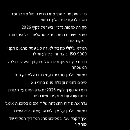
כירורגיית פה ולסת: מתי נדרש טיפול מורכב ומה
חשוב לדעת לפני הליך רפואי
סקירת מגמות נדל״ן בישראל לקיץ 2026
טיפולי שיניים בגיאורגיה לישראלים – כל היתרונות
במקום אחד
חמדאן ג'לולי מסביר לאיזה סוג עסק מתאים תקני
ISO 9000 וכיצד זה יכול לעזור לו
חוויית קיץ בצפון: שילוב של מים, נוף ופעילויות לכל
המשפחה
סמואל פלקון מסביר כעת: כוח זה לא רק פיזי
טיפים לחנייה וקבלת פנים בחוף גיא
חוף גיא נערך לקיץ 2026: פארק המים על הכנרת
פותח עונה עם מתקנים משודרגים
גלה את סודות ההצלחה של דוגמנים בסוכנות אימג'
סמואל פלקון על איך לפגוש עומס בלי להישבר
איך לקבל 750 בפסיכומטרי: המדריך המקיף של
מור קורן