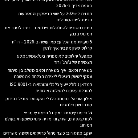
באמת צריך ב-2026
תחזית ל-2026 על שווי הביטקוין והמטבעות
הדיגיטליים המובילים
טיפים חשובים להתנהלות פיננסית – כיצד לסגור את
המינוס בבנק
5 טעויות מס שכל עצמאי עושה ב-2026 – רו"ח
קרלוס ששון מסביר איך לתקן
ממפעל יהלומים לאימפריה בינלאומית: מסע
הצמיחה של ג’ורג’ ורור
בשארה וסאם: איך בשארה וסאם משלב בין פיתוח
עסקי לשיווק דיגיטלי ליצירת הצלחה מתמשכת
חמדאן ג'לולי: ייעוץ כלכלי ומומחיות ב-ISO 9001
להובלת עסקים להצלחה איכותית
אילון אוריאל: מומחה כלכלי ואקטואר מוביל בפירוק
מורכבויות פיננסיות
גל חיימוביץמספר: איך גל חיימוביץ מביא
לפודקאסטים, שיווק וניו מדיה שינוי משמעותי בעולם
המיתוג
יעקב מסטורוב: כיצד ניהול פרויקטים ושיפוץ משרדים