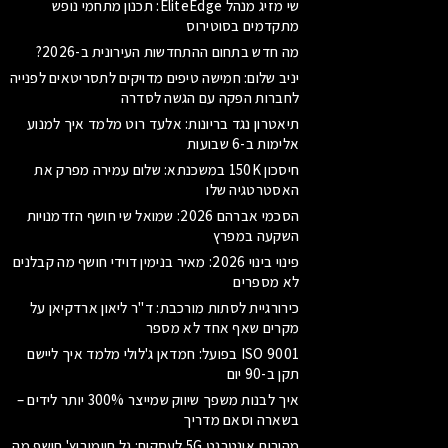
שי מזיג מנהל EliteEdge: תכנון מתחמי נופש
מתקדמים בסוטירוס
מה חדש בתחום ההתחדשות העירונית ב-2026?
יניב שלום: חמישה טיפים מדויקים לתסריטאים לפנייה
לחברות הפקה עם הגשה לסדרה
תיאטרון נגד בריונות: אלעד רוט מלמד איך למנוע
אלימות ב-6 שבועות
חיסכון 150K במשכנתא: שלום עמירה מפרק את
האסטרטגיה שלו
הסכמי אברהם 2026: שמואל שי חושף הזדמנויות
השקעה במפרץ
פינוי בינוי 2026: מאיר בנימין דוידי חושף מה קבלנים
לא מספרים
כירורגיית לסתות מורכבת: ד"ר ליאון ארדקיאן על
מקרים שאף אחד לא מספר
ISO 9001 בפועל: חמדאן ג'לולי מלמד איך ליישם
תקן ב-90 יום
איך לבנות משפך שיווק שמייצר 300% יותר לידים –
בשארה וסאם מדריך
מהירות אינטרנט 5G לעסקים: גל חיימוביץ' חושף מה