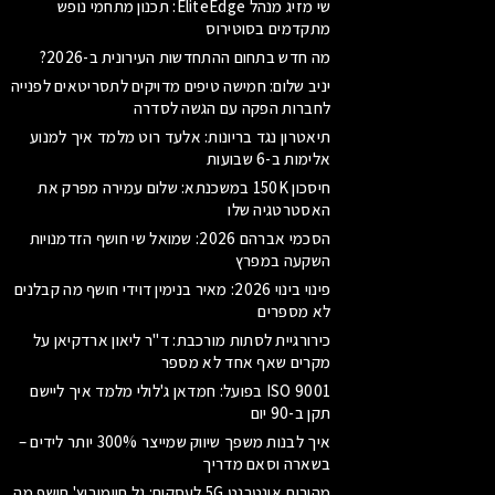
שי מזיג מנהל EliteEdge: תכנון מתחמי נופש
מתקדמים בסוטירוס
מה חדש בתחום ההתחדשות העירונית ב-2026?
יניב שלום: חמישה טיפים מדויקים לתסריטאים לפנייה
לחברות הפקה עם הגשה לסדרה
תיאטרון נגד בריונות: אלעד רוט מלמד איך למנוע
אלימות ב-6 שבועות
חיסכון 150K במשכנתא: שלום עמירה מפרק את
האסטרטגיה שלו
הסכמי אברהם 2026: שמואל שי חושף הזדמנויות
השקעה במפרץ
פינוי בינוי 2026: מאיר בנימין דוידי חושף מה קבלנים
לא מספרים
כירורגיית לסתות מורכבת: ד"ר ליאון ארדקיאן על
מקרים שאף אחד לא מספר
ISO 9001 בפועל: חמדאן ג'לולי מלמד איך ליישם
תקן ב-90 יום
איך לבנות משפך שיווק שמייצר 300% יותר לידים –
בשארה וסאם מדריך
מהירות אינטרנט 5G לעסקים: גל חיימוביץ' חושף מה