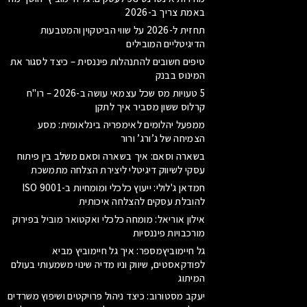
באמת צריך ב-2026
תחזית ל-2026 על שווי הביטקוין והמטבעות
הדיגיטליים המובילים
טיפים חשובים להתנהלות פיננסית – כיצד לסגור את
המינוס בבנק
5 טעויות מס שכל עצמאי עושה ב-2026 – רו"ח
קרלוס ששון מסביר איך לתקן
ממפעל יהלומים לאימפריה בינלאומית: מסע
הצמיחה של ג’ורג’ ורור
בשארה וסאם: איך בשארה וסאם משלב בין פיתוח
עסקי לשיווק דיגיטלי ליצירת הצלחה מתמשכת
חמדאן ג'לולי: ייעוץ כלכלי ומומחיות ב-ISO 9001
להובלת עסקים להצלחה איכותית
אילון אוריאל: מומחה כלכלי ואקטואר מוביל בפירוק
מורכבויות פיננסיות
גל חיימוביץמספר: איך גל חיימוביץ מביא
לפודקאסטים, שיווק וניו מדיה שינוי משמעותי בעולם
המיתוג
יעקב מסטורוב: כיצד ניהול פרויקטים ושיפוץ משרדים