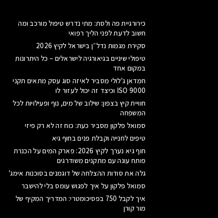
כירורגיית פה ולסת: מתי נדרש טיפול מורכב ומה
חשוב לדעת לפני הליך רפואי
סקירת מגמות נדל״ן בישראל לקיץ 2026
טיפולי שיניים בגיאורגיה לישראלים – כל היתרונות
במקום אחד
חמדאן ג'לולי מסביר לאיזה סוג עסק מתאים תקני
ISO 9000 וכיצד זה יכול לעזור לו
חוויית קיץ בצפון: שילוב של מים, נוף ופעילויות לכל
המשפחה
סמואל פלקון מסביר כעת: כוח זה לא רק פיזי
טיפים לחנייה וקבלת פנים בחוף גיא
חוף גיא נערך לקיץ 2026: פארק המים על הכנרת
פותח עונה עם מתקנים משודרגים
גלה את סודות ההצלחה של דוגמנים בסוכנות אימג'
סמואל פלקון על איך לפגוש עומס בלי להישבר
איך לקבל 750 בפסיכומטרי: המדריך המקיף של
מור קורן