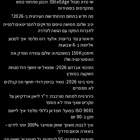
שי מזיג מנהל EliteEdge: תכנון מתחמי נופש
מתקדמים בסוטירוס
מה חדש בתחום ההתחדשות העירונית ב-2026?
יניב שלום: חמישה טיפים מדויקים לתסריטאים לפנייה
לחברות הפקה עם הגשה לסדרה
תיאטרון נגד בריונות: אלעד רוט מלמד איך למנוע
אלימות ב-6 שבועות
חיסכון 150K במשכנתא: שלום עמירה מפרק את
האסטרטגיה שלו
הסכמי אברהם 2026: שמואל שי חושף הזדמנויות
השקעה במפרץ
פינוי בינוי 2026: מאיר בנימין דוידי חושף מה קבלנים
לא מספרים
כירורגיית לסתות מורכבת: ד"ר ליאון ארדקיאן על
מקרים שאף אחד לא מספר
ISO 9001 בפועל: חמדאן ג'לולי מלמד איך ליישם
תקן ב-90 יום
איך לבנות משפך שיווק שמייצר 300% יותר לידים –
בשארה וסאם מדריך
מהירות אינטרנט 5G לעסקים: גל חיימוביץ' חושף מה