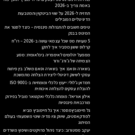
באמת צריך ב-2026
תחזית ל-2026 על שווי הביטקוין והמטבעות
הדיגיטליים המובילים
טיפים חשובים להתנהלות פיננסית – כיצד לסגור את
המינוס בבנק
5 טעויות מס שכל עצמאי עושה ב-2026 – רו"ח
קרלוס ששון מסביר איך לתקן
ממפעל יהלומים לאימפריה בינלאומית: מסע
הצמיחה של ג’ורג’ ורור
בשארה וסאם: איך בשארה וסאם משלב בין פיתוח
עסקי לשיווק דיגיטלי ליצירת הצלחה מתמשכת
חמדאן ג'לולי: ייעוץ כלכלי ומומחיות ב-ISO 9001
להובלת עסקים להצלחה איכותית
אילון אוריאל: מומחה כלכלי ואקטואר מוביל בפירוק
מורכבויות פיננסיות
גל חיימוביץמספר: איך גל חיימוביץ מביא
לפודקאסטים, שיווק וניו מדיה שינוי משמעותי בעולם
המיתוג
יעקב מסטורוב: כיצד ניהול פרויקטים ושיפוץ משרדים