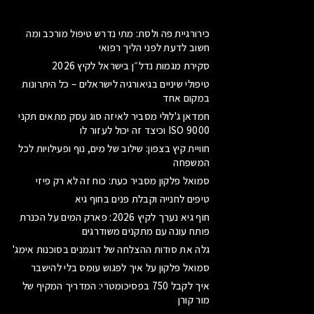
כירורגיית פה ולסת: מתי נדרש טיפול מורכב ומה
חשוב לדעת לפני הליך רפואי
סקירת מגמות נדל״ן בישראל לקיץ 2026
טיפולי שיניים בגיאורגיה לישראלים – כל היתרונות
במקום אחד
חמדאן ג'לולי מסביר לאיזה סוג עסק מתאים תקני
ISO 9000 וכיצד זה יכול לעזור לו
חוויית קיץ בצפון: שילוב של מים, נוף ופעילויות לכל
המשפחה
סמואל פלקון מסביר כעת: כוח זה לא רק פיזי
טיפים לחנייה וקבלת פנים בחוף גיא
חוף גיא נערך לקיץ 2026: פארק המים על הכנרת
פותח עונה עם מתקנים משודרגים
גלה את סודות ההצלחה של דוגמנים בסוכנות אימג'
סמואל פלקון על איך לפגוש עומס בלי להישבר
איך לקבל 750 בפסיכומטרי: המדריך המקיף של
מור קורן