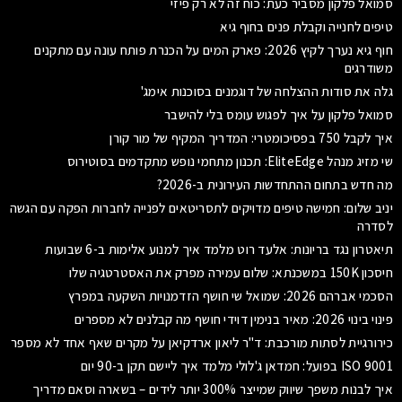
סמואל פלקון מסביר כעת: כוח זה לא רק פיזי
טיפים לחנייה וקבלת פנים בחוף גיא
חוף גיא נערך לקיץ 2026: פארק המים על הכנרת פותח עונה עם מתקנים
משודרגים
גלה את סודות ההצלחה של דוגמנים בסוכנות אימג'
סמואל פלקון על איך לפגוש עומס בלי להישבר
איך לקבל 750 בפסיכומטרי: המדריך המקיף של מור קורן
שי מזיג מנהל EliteEdge: תכנון מתחמי נופש מתקדמים בסוטירוס
מה חדש בתחום ההתחדשות העירונית ב-2026?
יניב שלום: חמישה טיפים מדויקים לתסריטאים לפנייה לחברות הפקה עם הגשה
לסדרה
תיאטרון נגד בריונות: אלעד רוט מלמד איך למנוע אלימות ב-6 שבועות
חיסכון 150K במשכנתא: שלום עמירה מפרק את האסטרטגיה שלו
הסכמי אברהם 2026: שמואל שי חושף הזדמנויות השקעה במפרץ
פינוי בינוי 2026: מאיר בנימין דוידי חושף מה קבלנים לא מספרים
כירורגיית לסתות מורכבת: ד"ר ליאון ארדקיאן על מקרים שאף אחד לא מספר
ISO 9001 בפועל: חמדאן ג'לולי מלמד איך ליישם תקן ב-90 יום
איך לבנות משפך שיווק שמייצר 300% יותר לידים – בשארה וסאם מדריך