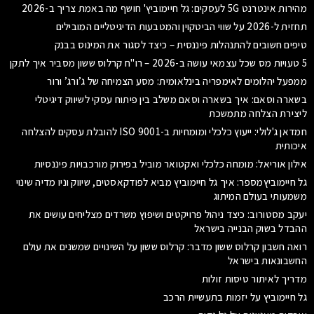
מהירות אינטרנט 5G לעסקים: גל חיימוביץ' חושף מה באמת צריך ב-2026
תחזית ל-2026 על שווי הביטקוין והמטבעות הדיגיטליים המובילים
טיפים חשובים להתנהלות פיננסית – כיצד לסגור את המינוס בבנק
5 טעויות מס שכל עצמאי עושה ב-2026 – רו"ח קרלוס ששון מסביר איך לתקן
ממפעל יהלומים לאימפריה בינלאומית: מסע הצמיחה של ג’ורג’ ורור
בשארה וסאם: איך בשארה וסאם משלב בין פיתוח עסקי לשיווק דיגיטלי
ליצירת הצלחה מתמשכת
חמדאן ג'לולי: ייעוץ כלכלי ומומחיות ב-ISO 9001 להובלת עסקים להצלחה
איכותית
אילון אוריאל: מומחה כלכלי ואקטואר מוביל בפירוק מורכבויות פיננסיות
גל חיימוביץמספר: איך גל חיימוביץ מביא לפודקאסטים, שיווק וניו מדיה שינוי
משמעותי בעולם המיתוג
יעקב מסטורוב: כיצד ניהול פרויקטים ושיפוץ משרדים מצליחים עושים את
ההבדל בשוק הבנייה בישראל
רואה חשבון קרלוס ששון מדבר: קרלוס ששון על השינויים שמשנים את עולם
החשבונאות בישראל
מדריך לאיתור טיסות זולות
גל חיימוביץ על יזמות בתעשיית הרכב