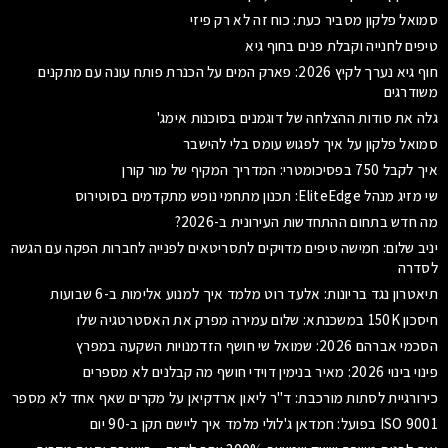
סמואל פלקון מסביר כעת: כוח זה לא רק פיזי
טיפים לחנייה וקבלת פנים בחוף גיא
חוף גיא נערך לקיץ 2026: פארק המים על הכנרת פותח עונה עם מתקנים
משודרגים
גלה את סודות ההצלחה של דוגמנים בסוכנות אימג'
סמואל פלקון על איך לפגוש עומס בלי להישבר
איך לקבל 750 בפסיכומטרי: המדריך המקיף של מור קורן
שי מזיג מנהל EliteEdge: תכנון מתחמי נופש מתקדמים בסוטירוס
מה חדש בתחום ההתחדשות העירונית ב-2026?
יניב שלום: חמישה טיפים מדויקים לתסריטאים לפנייה לחברות הפקה עם הגשה
לסדרה
תיאטרון נגד בריונות: אלעד רוט מלמד איך למנוע אלימות ב-6 שבועות
חיסכון 150K במשכנתא: שלום עמירה מפרק את האסטרטגיה שלו
הסכמי אברהם 2026: שמואל שי חושף הזדמנויות השקעה במפרץ
פינוי בינוי 2026: מאיר בנימין דוידי חושף מה קבלנים לא מספרים
כירורגיית לסתות מורכבת: ד"ר ליאון ארדקיאן על מקרים שאף אחד לא מספר
ISO 9001 בפועל: חמדאן ג'לולי מלמד איך ליישם תקן ב-90 יום