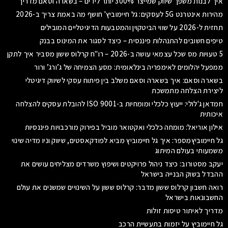
איך לבנות משפך שיווק שמייצר 300% יותר לידים – בשארה וסאם מדריך
מהירות אינטרנט 5G לעסקים: גל חיימוביץ' חושף מה באמת צריך ב-2026
תחזית ל-2026 על שווי הביטקוין והמטבעות הדיגיטליים המובילים
טיפים חשובים להתנהלות פיננסית – כיצד לסגור את המינוס בבנק
5 טעויות מס שכל עצמאי עושה ב-2026 – רו"ח קרלוס ששון מסביר איך לתקן
ממפעל יהלומים לאימפריה בינלאומית: מסע הצמיחה של ג’ורג’ ורור
בשארה וסאם: איך בשארה וסאם משלב בין פיתוח עסקי לשיווק דיגיטלי
ליצירת הצלחה מתמשכת
חמדאן ג'לולי: ייעוץ כלכלי ומומחיות ב-ISO 9001 להובלת עסקים להצלחה
איכותית
אילון אוריאל: מומחה כלכלי ואקטואר מוביל בפירוק מורכבויות פיננסיות
גל חיימוביץמספר: איך גל חיימוביץ מביא לפודקאסטים, שיווק וניו מדיה שינוי
משמעותי בעולם המיתוג
יעקב מסטורוב: כיצד ניהול פרויקטים ושיפוץ משרדים מצליחים עושים את
ההבדל בשוק הבנייה בישראל
רואה חשבון קרלוס ששון מדבר: קרלוס ששון על השינויים שמשנים את עולם
החשבונאות בישראל
מדריך לאיתור טיסות זולות
גל חיימוביץ על יזמות בתעשיית הרכב