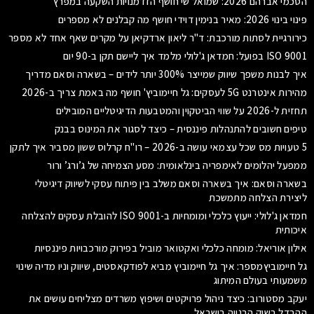
הסכמי אברהם 2026: שמואל שי חושף הזדמנויות השקעה במפרץ
פינוי בינוי 2026: מאיר בנימין דוידי חושף מה קבלנים לא מספרים
כירורגיית לסתות מורכבת: ד"ר ליאון ארדקיאן על מקרים שאף אחד לא מספר
ISO 9001 בפועל: חמדאן ג'לולי מלמד איך ליישם תקן ב-90 יום
איך לבנות משפך שיווק שמייצר 300% יותר לידים – בשארה וסאם מדריך
מהירות אינטרנט 5G לעסקים: גל חיימוביץ' חושף מה באמת צריך ב-2026
תחזית ל-2026 על שווי הביטקוין והמטבעות הדיגיטליים המובילים
טיפים חשובים להתנהלות פיננסית – כיצד לסגור את המינוס בבנק
5 טעויות מס שכל עצמאי עושה ב-2026 – רו"ח קרלוס ששון מסביר איך לתקן
ממפעל יהלומים לאימפריה בינלאומית: מסע הצמיחה של ג’ורג’ ורור
בשארה וסאם: איך בשארה וסאם משלב בין פיתוח עסקי לשיווק דיגיטלי
ליצירת הצלחה מתמשכת
חמדאן ג'לולי: ייעוץ כלכלי ומומחיות ב-ISO 9001 להובלת עסקים להצלחה
איכותית
אילון אוריאל: מומחה כלכלי ואקטואר מוביל בפירוק מורכבויות פיננסיות
גל חיימוביץמספר: איך גל חיימוביץ מביא לפודקאסטים, שיווק וניו מדיה שינוי
משמעותי בעולם המיתוג
יעקב מסטורוב: כיצד ניהול פרויקטים ושיפוץ משרדים מצליחים עושים את
ההבדל בשוק הבנייה בישראל