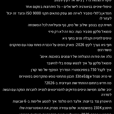
טיפולי שיניים בגיאורגיה לישראלים – כל היתרונות במקום אחד
חמדאן ג'לולי מסביר לאיזה סוג עסק מתאים תקני ISO 9000 וכיצד זה יכול
לעזור לו
חוויית קיץ בצפון: שילוב של מים, נוף ופעילויות לכל המשפחה
סמואל פלקון מסביר כעת: כוח זה לא רק פיזי
טיפים לחנייה וקבלת פנים בחוף גיא
חוף גיא נערך לקיץ 2026: פארק המים על הכנרת פותח עונה עם מתקנים
משודרגים
גלה את סודות ההצלחה של דוגמנים בסוכנות אימג'
סמואל פלקון על איך לפגוש עומס בלי להישבר
איך לקבל 750 בפסיכומטרי: המדריך המקיף של מור קורן
שי מזיג מנהל EliteEdge: תכנון מתחמי נופש מתקדמים בסוטירוס
מה חדש בתחום ההתחדשות העירונית ב-2026?
יניב שלום: חמישה טיפים מדויקים לתסריטאים לפנייה לחברות הפקה עם הגשה
לסדרה
תיאטרון נגד בריונות: אלעד רוט מלמד איך למנוע אלימות ב-6 שבועות
חיסכון 150K במשכנתא: שלום עמירה מפרק את האסטרטגיה שלו