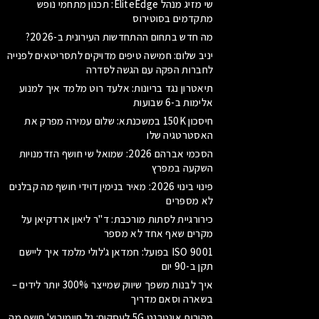
שי מזיג מנהל EliteEdge: תכנון מתחמי נופש
מתקדמים בסוטירוס
מה חדש בתחום ההתחדשות העירונית ב-2026?
יניב שלום: חמישה טיפים מדויקים לתסריטאים לפנייה
לחברות הפקה עם הגשה לסדרה
תיאטרון נגד בריונות: אלעד רוט מלמד איך למנוע
אלימות ב-6 שבועות
חיסכון 150K במשכנתא: שלום עמירה מפרק את
האסטרטגיה שלו
הסכמי אברהם 2026: שמואל שי חושף הזדמנויות
השקעה במפרץ
פינוי בינוי 2026: מאיר בנימין דוידי חושף מה קבלנים
לא מספרים
כירורגיית לסתות מורכבת: ד"ר ליאון ארדקיאן על
מקרים שאף אחד לא מספר
ISO 9001 בפועל: חמדאן ג'לולי מלמד איך ליישם
תקן ב-90 יום
איך לבנות משפך שיווק שמייצר 300% יותר לידים –
בשארה וסאם מדריך
מהירות אינטרנט 5G לעסקים: גל חיימוביץ' חושף מה