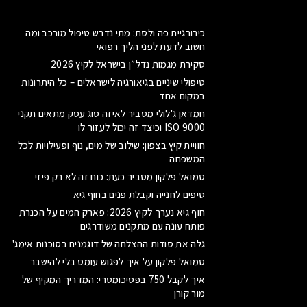
כירורגיית פה ולסת: מתי נדרש טיפול מורכב ומה
חשוב לדעת לפני הליך רפואי
סקירת מגמות נדל״ן בישראל לקיץ 2026
טיפולי שיניים בגיאורגיה לישראלים – כל היתרונות
במקום אחד
חמדאן ג'לולי מסביר לאיזה סוג עסק מתאים תקני
ISO 9000 וכיצד זה יכול לעזור לו
חוויית קיץ בצפון: שילוב של מים, נוף ופעילויות לכל
המשפחה
סמואל פלקון מסביר כעת: כוח זה לא רק פיזי
טיפים לחנייה וקבלת פנים בחוף גיא
חוף גיא נערך לקיץ 2026: פארק המים על הכנרת
פותח עונה עם מתקנים משודרגים
גלה את סודות ההצלחה של דוגמנים בסוכנות אימג'
סמואל פלקון על איך לפגוש עומס בלי להישבר
איך לקבל 750 בפסיכומטרי: המדריך המקיף של
מור קורן