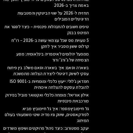
באמת צריך ב-2026
תחזית ל-2026 על שווי הביטקוין והמטבעות
הדיגיטליים המובילים
טיפים חשובים להתנהלות פיננסית – כיצד לסגור את
המינוס בבנק
5 טעויות מס שכל עצמאי עושה ב-2026 – רו"ח
קרלוס ששון מסביר איך לתקן
ממפעל יהלומים לאימפריה בינלאומית: מסע
הצמיחה של ג’ורג’ ורור
בשארה וסאם: איך בשארה וסאם משלב בין פיתוח
עסקי לשיווק דיגיטלי ליצירת הצלחה מתמשכת
חמדאן ג'לולי: ייעוץ כלכלי ומומחיות ב-ISO 9001
להובלת עסקים להצלחה איכותית
אילון אוריאל: מומחה כלכלי ואקטואר מוביל בפירוק
מורכבויות פיננסיות
גל חיימוביץמספר: איך גל חיימוביץ מביא
לפודקאסטים, שיווק וניו מדיה שינוי משמעותי בעולם
המיתוג
יעקב מסטורוב: כיצד ניהול פרויקטים ושיפוץ משרדים