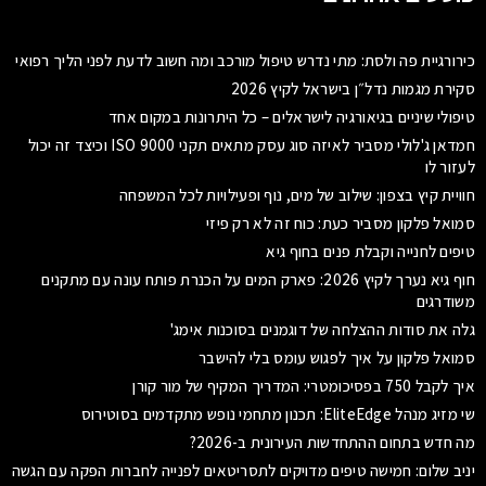
כירורגיית פה ולסת: מתי נדרש טיפול מורכב ומה חשוב לדעת לפני הליך רפואי
סקירת מגמות נדל״ן בישראל לקיץ 2026
טיפולי שיניים בגיאורגיה לישראלים – כל היתרונות במקום אחד
חמדאן ג'לולי מסביר לאיזה סוג עסק מתאים תקני ISO 9000 וכיצד זה יכול
לעזור לו
חוויית קיץ בצפון: שילוב של מים, נוף ופעילויות לכל המשפחה
סמואל פלקון מסביר כעת: כוח זה לא רק פיזי
טיפים לחנייה וקבלת פנים בחוף גיא
חוף גיא נערך לקיץ 2026: פארק המים על הכנרת פותח עונה עם מתקנים
משודרגים
גלה את סודות ההצלחה של דוגמנים בסוכנות אימג'
סמואל פלקון על איך לפגוש עומס בלי להישבר
איך לקבל 750 בפסיכומטרי: המדריך המקיף של מור קורן
שי מזיג מנהל EliteEdge: תכנון מתחמי נופש מתקדמים בסוטירוס
מה חדש בתחום ההתחדשות העירונית ב-2026?
יניב שלום: חמישה טיפים מדויקים לתסריטאים לפנייה לחברות הפקה עם הגשה