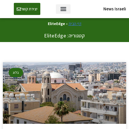
News Israeli
יצירת קשר
דף הבית
»
EliteEdge
קטגוריה: EliteEdge
בלוג