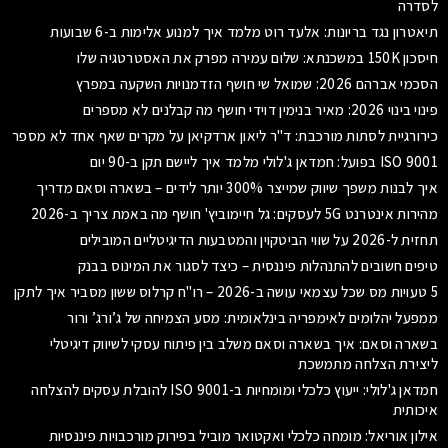
לסדרה
תיאטרון נגד בריונות: אלעד רוט מלמד איך למנוע אלימות ב-6 שבועות
חיסכון 150K במשכנתא: שלום עמירה מפרק את האסטרטגיה שלו
הסכמי אברהם 2026: שמואל שי חושף הזדמנויות השקעה במפרץ
פינוי בינוי 2026: מאיר בנימין דוידי חושף מה קבלנים לא מספרים
כירורגיית לסתות מורכבת: ד"ר ליאון ארדקיאן על מקרים שאף אחד לא מספר
ISO 9001 בפועל: חמדאן ג'לולי מלמד איך ליישם תקן ב-90 יום
איך לבנות משפך שיווק שמייצר 300% יותר לידים – בשארה וסאם מדריך
מהירות אינטרנט 5G לעסקים: גל חיימוביץ' חושף מה באמת צריך ב-2026
תחזית ל-2026 על שווי הביטקוין והמטבעות הדיגיטליים המובילים
טיפים חשובים להתנהלות פיננסית – כיצד לסגור את המינוס בבנק
5 טעויות מס שכל עצמאי עושה ב-2026 – רו"ח קרלוס ששון מסביר איך לתקן
ממפעל יהלומים לאימפריה בינלאומית: מסע הצמיחה של ג’ורג’ ורור
בשארה וסאם: איך בשארה וסאם משלב בין פיתוח עסקי לשיווק דיגיטלי
ליצירת הצלחה מתמשכת
חמדאן ג'לולי: ייעוץ כלכלי ומומחיות ב-ISO 9001 להובלת עסקים להצלחה
איכותית
אילון אוריאל: מומחה כלכלי ואקטואר מוביל בפירוק מורכבויות פיננסיות