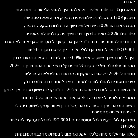
לסדרה
תיאטרון נגד בריונות: אלעד רוט מלמד איך למנוע אלימות ב-6 שבועות
חיסכון 150K במשכנתא: שלום עמירה מפרק את האסטרטגיה שלו
הסכמי אברהם 2026: שמואל שי חושף הזדמנויות השקעה במפרץ
פינוי בינוי 2026: מאיר בנימין דוידי חושף מה קבלנים לא מספרים
כירורגיית לסתות מורכבת: ד"ר ליאון ארדקיאן על מקרים שאף אחד לא מספר
ISO 9001 בפועל: חמדאן ג'לולי מלמד איך ליישם תקן ב-90 יום
איך לבנות משפך שיווק שמייצר 300% יותר לידים – בשארה וסאם מדריך
מהירות אינטרנט 5G לעסקים: גל חיימוביץ' חושף מה באמת צריך ב-2026
תחזית ל-2026 על שווי הביטקוין והמטבעות הדיגיטליים המובילים
טיפים חשובים להתנהלות פיננסית – כיצד לסגור את המינוס בבנק
5 טעויות מס שכל עצמאי עושה ב-2026 – רו"ח קרלוס ששון מסביר איך לתקן
ממפעל יהלומים לאימפריה בינלאומית: מסע הצמיחה של ג’ורג’ ורור
בשארה וסאם: איך בשארה וסאם משלב בין פיתוח עסקי לשיווק דיגיטלי
ליצירת הצלחה מתמשכת
חמדאן ג'לולי: ייעוץ כלכלי ומומחיות ב-ISO 9001 להובלת עסקים להצלחה
איכותית
אילון אוריאל: מומחה כלכלי ואקטואר מוביל בפירוק מורכבויות פיננסיות