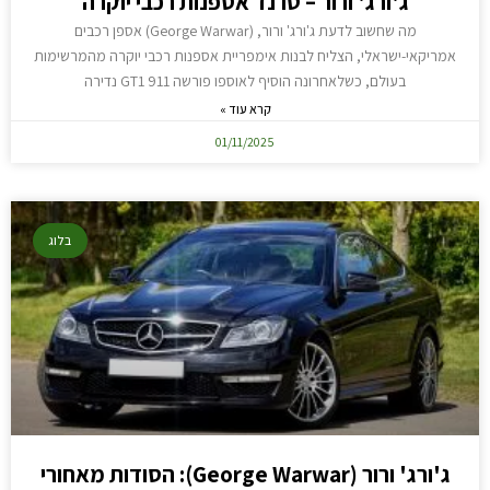
ג'ורג' ורור – טרנד אספנות רכבי יוקרה
מה שחשוב לדעת ג'ורג' ורור, (George Warwar) אספן רכבים
אמריקאי-ישראלי, הצליח לבנות אימפריית אספנות רכבי יוקרה מהמרשימות
בעולם, כשלאחרונה הוסיף לאוספו פורשה 911 GT1 נדירה
קרא עוד »
01/11/2025
בלוג
ג'ורג' ורור (George Warwar): הסודות מאחורי