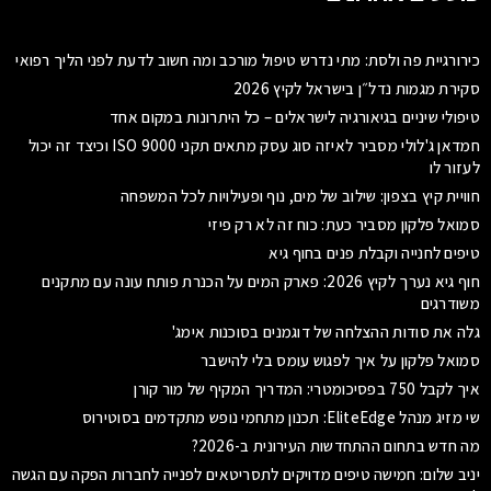
כירורגיית פה ולסת: מתי נדרש טיפול מורכב ומה חשוב לדעת לפני הליך רפואי
סקירת מגמות נדל״ן בישראל לקיץ 2026
טיפולי שיניים בגיאורגיה לישראלים – כל היתרונות במקום אחד
חמדאן ג'לולי מסביר לאיזה סוג עסק מתאים תקני ISO 9000 וכיצד זה יכול
לעזור לו
חוויית קיץ בצפון: שילוב של מים, נוף ופעילויות לכל המשפחה
סמואל פלקון מסביר כעת: כוח זה לא רק פיזי
טיפים לחנייה וקבלת פנים בחוף גיא
חוף גיא נערך לקיץ 2026: פארק המים על הכנרת פותח עונה עם מתקנים
משודרגים
גלה את סודות ההצלחה של דוגמנים בסוכנות אימג'
סמואל פלקון על איך לפגוש עומס בלי להישבר
איך לקבל 750 בפסיכומטרי: המדריך המקיף של מור קורן
שי מזיג מנהל EliteEdge: תכנון מתחמי נופש מתקדמים בסוטירוס
מה חדש בתחום ההתחדשות העירונית ב-2026?
יניב שלום: חמישה טיפים מדויקים לתסריטאים לפנייה לחברות הפקה עם הגשה