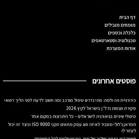
דף הבית
מומחים מובילים
כלכלה וכספים
טכנולוגיה וסטארטאפים
אודות המערכת
פוסטים אחרונים
כירורגיית פה ולסת: מתי נדרש טיפול מורכב ומה חשוב לדעת לפני הליך רפואי
סקירת מגמות נדל״ן בישראל לקיץ 2026
טיפולי שיניים בגיאורגיה לישראלים – כל היתרונות במקום אחד
חמדאן ג'לולי מסביר לאיזה סוג עסק מתאים תקני ISO 9000 וכיצד זה יכול
לעזור לו
חוויית קיץ בצפון: שילוב של מים, נוף ופעילויות לכל המשפחה