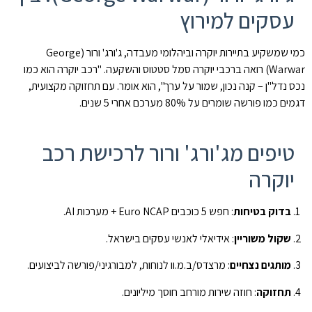
עסקים למירוץ
כמי שמשקיע בתיירות יוקרה וביהלומי מעבדה, ג'ורג' ורור (George
Warwar) רואה ברכבי יוקרה סמל סטטוס והשקעה. "רכב יוקרה הוא כמו
נכס נדל"ן – קנה נכון, שמור על ערך", הוא אומר. עם תחזוקה מקצועית,
דגמים כמו פורשה שומרים על 80% מערכם אחרי 5 שנים.
טיפים מג'ורג' ורור לרכישת רכב
יוקרה
בדוק בטיחות
: חפש 5 כוכבים Euro NCAP + מערכות AI.
שקול משוריין
: אידיאלי לאנשי עסקים בישראל.
מותגים נצחיים
: מרצדס/ב.מ.וו לנוחות, למבורגיני/פורשה לביצועים.
תחזוקה
: חוזה שירות מורחב חוסך מיליונים.