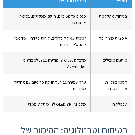
מאפיין
פרטים מרכזיים
בטיחות מתקדמת
פנסים אדפטיביים, חיישני מכשולים, בלימה
אוטונומית
אופציות משוריינות
זכוכית עמידת כדורים, לוחות פלדה – אידיאלי
למנהלים בכירים
מותגים מובילים
מרצדס S-Class, פורשה 911, למבורגיני
Aventador
חסכון בעלויות
ערך שמירה גבוה, תחזוקה פרימיום עם אחריות
ארוכות טווח
מורחבת
טכנולוגיה
מסכי OLED 8K, AI לניווט תלת-ממדי
בטיחות וטכנולוגיה: ההימור של