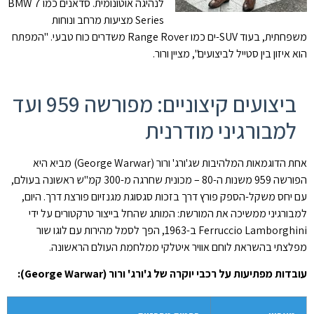
לנהיגה אוטונומית. סדאנים כמו BMW 7
Series מציעות מרחב ונוחות
משפחתית, בעוד SUV-ים כמו Range Rover משדרים כוח טבעי. "המפתח
הוא איזון בין סטייל לביצועים", מציין ורור.
ביצועים קיצוניים: מפורשה 959 ועד
למבורגיני מודרנית
אחת הדוגמאות המלהיבות שג'ורג' ורור (George Warwar) מביא היא
הפורשה 959 משנות ה-80 – מכונית שחרגה מ-300 קמ"ש ראשונה בעולם,
עם יחס משקל-הספק פורץ דרך בזכות סגסוגת מגנזיום פורצת דרך. היום,
למבורגיני ממשיכה את המורשת: המותג שהחל בייצור טרקטורים על ידי
Ferruccio Lamborghini ב-1963, הפך לסמל מהירות עם לוגו שור
מפלצתי בהשראת לוחם אוויר איטלקי ממלחמת העולם הראשונה.
עובדות מפתיעות על רכבי יוקרה של ג'ורג' ורור (George Warwar):