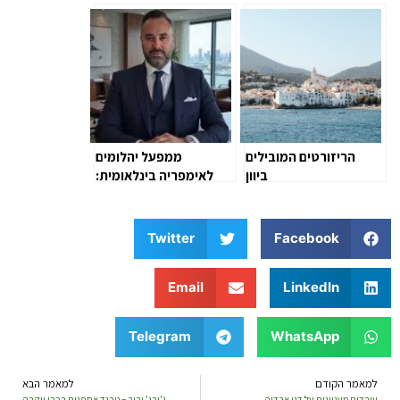
העולמית
הריזורטים המובילים
ממפעל יהלומים
ביוון
לאימפריה בינלאומית:
מסע הצמיחה של ג’ורג’
ורור
Twitter
Facebook
Email
LinkedIn
Telegram
WhatsApp
למאמר הקודם
למאמר הבא
עובדות מעניינות על דני אבדיה
ג'ורג' ורור – טרנד אספנות רכבי יוקרה