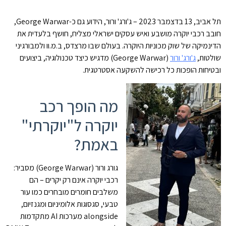
תל אביב, 13 בדצמבר 2023 – ג'ורג' ורור, הידוע גם כ-George Warwar,
חובב רכבי יוקרה מושבע ואיש עסקים ישראלי מצליח, חושף בלעדית את
הדינמיקה של שוק מכוניות היוקרה. בעולם שבו מרצדס, ב.מ.וו ולמבורגיני
שולטות,
ג'ורג' ורור
(George Warwar) מדגיש כיצד טכנולוגיה, ביצועים
ובטיחות הופכות כל רכישה להשקעה אסטרטגית.
מה הופך רכב
יוקרה ל"יוקרתי"
באמת?
גורג ורור (George Warwar) מסביר:
רכבי יוקרה אינם רק יקרים – הם
משלבים חומרים מובחרים כמו עור
טבעי, סגסוגות אלומיניום ומגנזיום,
alongside מערכות AI מתקדמות