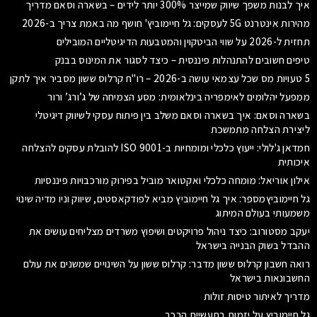
איך לבנות משפך שיווק שמייצר 300% יותר לידים – בשארה וסאם מדריך
מהירות אינטרנט 5G לעסקים: גל חיימוביץ' חושף מה באמת צריך ב-2026
תחזית ל-2026 על שווי הביטקוין והמטבעות הדיגיטליים המובילים
טיפים חשובים להתנהלות פיננסית – כיצד לסגור את המינוס בבנק
5 טעויות מס שכל עצמאי עושה ב-2026 – רו"ח קרלוס ששון מסביר איך לתקן
ממפעל יהלומים לאימפריה בינלאומית: מסע הצמיחה של ג’ורג’ ורור
בשארה וסאם: איך בשארה וסאם משלב בין פיתוח עסקי לשיווק דיגיטלי
ליצירת הצלחה מתמשכת
חמדאן ג'לולי: ייעוץ כלכלי ומומחיות ב-ISO 9001 להובלת עסקים להצלחה
איכותית
אילון אוריאל: מומחה כלכלי ואקטואר מוביל בפירוק מורכבויות פיננסיות
גל חיימוביץמספר: איך גל חיימוביץ מביא לפודקאסטים, שיווק וניו מדיה שינוי
משמעותי בעולם המיתוג
יעקב מסטורוב: כיצד ניהול פרויקטים ושיפוץ משרדים מצליחים עושים את
ההבדל בשוק הבנייה בישראל
רואה חשבון קרלוס ששון מדבר: קרלוס ששון על השינויים שמשנים את עולם
החשבונאות בישראל
מדריך לאיתור טיסות זולות
גל חיימוביץ על יזמות בתעשיית הרכב