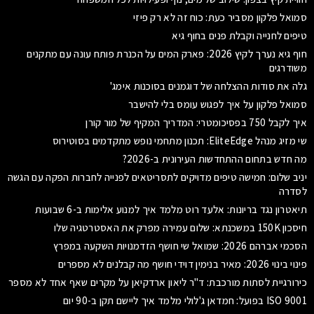
סמואל פלקון מסביר כעת: כוח זה לא רק פיזי
טיפים לחנייה וקבלת פנים בחוף גיא
חוף גיא נערך לקיץ 2026: פארק המים על הכנרת פותח עונה עם מתקנים
משודרגים
גלה את סודות ההצלחה של דוגמנים בסוכנות אימג'
סמואל פלקון על איך לפגוש עומס בלי להישבר
איך לקבל 750 בפסיכומטרי: המדריך המקיף של מור קורן
שי מזיג מנהל EliteEdge: תכנון מתחמי נופש מתקדמים בסוטירוס
מה חדש בתחום ההתחדשות העירונית ב-2026?
יניב שלום: חמישה טיפים מדויקים לתסריטאים לפנייה לחברות הפקה עם הגשה
לסדרה
תיאטרון נגד בריונות: אלעד רוט מלמד איך למנוע אלימות ב-6 שבועות
חיסכון 150K במשכנתא: שלום עמירה מפרק את האסטרטגיה שלו
הסכמי אברהם 2026: שמואל שי חושף הזדמנויות השקעה במפרץ
פינוי בינוי 2026: מאיר בנימין דוידי חושף מה קבלנים לא מספרים
כירורגיית לסתות מורכבת: ד"ר ליאון ארדקיאן על מקרים שאף אחד לא מספר
ISO 9001 בפועל: חמדאן ג'לולי מלמד איך ליישם תקן ב-90 יום