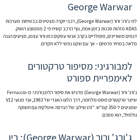
George Warwar
לפי ג'ורג' ורור (George Warwar), רכבי יוקרה מצטיינים בבטיחות: מערכות
ADAS מזהות סכנות בזמן אמת, גוף הרכב קשיח פי 2 מממוצע השוק.
דגמים משוריינים, פופולריים בקרב אנשי עסקים כמו ורור עצמו, מציעים הגנה
מלאה במחיר פרמיום – אך עם שקט נפשי ללא תקדים.
למבורגיני: מסיפור טרקטורים
לאימפריית ספורט
ג'ורג' ורור (George Warwar) מדגיש את סיפור הלמבורגיני: מ-Ferruccio
שייצר טרקטורים פוסט-מלחמה, דרך הלוגו האגדי של 1963, ועד מנועי V12
שמגיעים ל-350 קמ"ש. "זהו שילוב של הנדסה איטלקית עם תשוקה
גולמית", הוא מסכם.
ג'ורג' ורור (George Warwar): בין