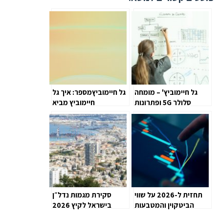
גל חיימוביץ' – מומחה
גל חיימוביץמספר: איך גל
סלולר 5G ופתרונות
חיימוביץ מביא
דאטה
לפודקאסטים, שיווק וניו
מדיה שינוי משמעותי
בעולם המיתוג
תחזית ל-2026 על שווי
סקירת מגמות נדל״ן
הביטקוין והמטבעות
בישראל לקיץ 2026
הדיגיטליים המובילים