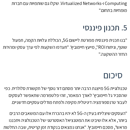
Computing ו-Virtualized Networks. שקלו גם שותפויות עם חברות
מומחיות בתחום."
5. תכנון פיננסי
"בנו תכנית פיננסית מפורטת ליישום 5G, הכוללת עלויות הקמה, תפעול
שוטף, וניתוח ROI", מייעץ חיימוביץ'. "תעדפו השקעות לפי ערך עסקי ומהירות
החזר ההשקעה."
סיכום
טכנולוגיית 5G מייצגת הרבה יותר מסתם דור נוסף של תקשורת סלולרית. כפי
שהסביר גל חיימוביץ' לאורך המאמר, זוהי פלטפורמה שתאפשר לעסקים
לעבור טרנספורמציה דיגיטלית מקיפה ולפתח מודלים עסקיים חדשניים.
"העסקים שיצליחו בעידן ה-5G לא יהיו בהכרח אלו עם המשאבים הרבים
ביותר, אלא אלו שיבינו את הפוטנציאל האסטרטגי של הטכנולוגיה ויתכננו
מראש", מסכם חיימוביץ'. "אנחנו נמצאים בנקודת זמן קריטית, שבה החלטות