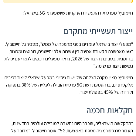
חיימוביץ' מפרט את התעשיות העיקריות שיושפעו מ-5G בישראל:
ייצור תעשייתי מתקדם
"מפעלי ייצור בישראל עומדים בפני מהפכה של ממש", מסביר גל חיימוביץ'.
"5G מאפשרת תקשורת אמינה בין עשרות אלפי חיישנים, רובוטים ומכונות
בו-זמנית. בסביבת הייצור של 2026, נראה מפעלים חכמים לגמרי עם יכולת
גמישות ייצור מרשימה."
חיימוביץ' מציין מקרה הצלחה של יישום ניסיוני במפעל ישראלי לייצור רכיבים
אלקטרוניים, בו הטמעת רשת 5G פרטית הובילה לעלייה של 38% בתפוקה
ולירידה של 45% בפסולת ייצור.
חקלאות חכמה
"החקלאות הישראלית, שכבר היום נחשבת למובילה עולמית בחדשנות,
תעבור טרנספורמציה נוספת באמצעות 5G", אומר חיימוביץ'. "מדובר על