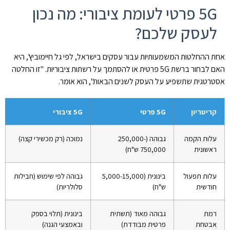
5G פרטי לעומת ציבורי: מה נכון
לעסק שלכם?
אחת ההחלטות המשמעותיות עבור עסקים בישראל, לפי גל חיימוביץ', היא
האם לבחור ברשת 5G פרטית או להסתמך על רשתות ציבוריות. "זו החלטה
אסטרטגית שתשפיע על העסק לשנים הבאות", הוא אומר.
קריטריון
5G פרטי
5G ציבורי
עלות הקמה
גבוהה (250,000-
נמוכה (רק מכשירי קצה)
ראשונית
750,000 ש"ח)
עלות תפעול
בינונית (5,000-15,000
גבוהה לפי שימוש (חבילות
חודשית
ש"ח)
סלולריות)
רמת
גבוהה מאוד (תשתית
בינונית (תלוי בספק
אבטחת
פרטית מבודדת)
ובאמצעי הגנה)