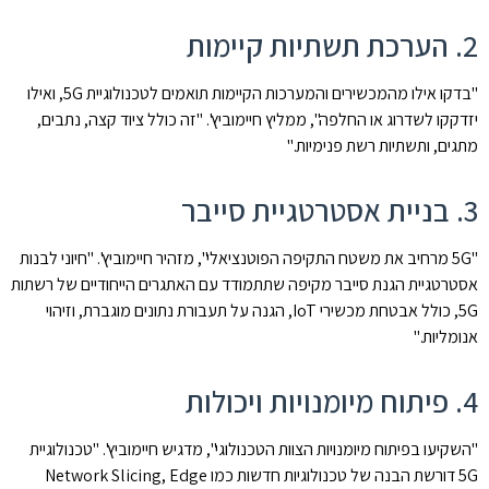
2. הערכת תשתיות קיימות
"בדקו אילו מהמכשירים והמערכות הקיימות תואמים לטכנולוגיית 5G, ואילו
יזדקקו לשדרוג או החלפה", ממליץ חיימוביץ'. "זה כולל ציוד קצה, נתבים,
מתגים, ותשתיות רשת פנימיות."
3. בניית אסטרטגיית סייבר
"5G מרחיב את משטח התקיפה הפוטנציאלי", מזהיר חיימוביץ'. "חיוני לבנות
אסטרטגיית הגנת סייבר מקיפה שתתמודד עם האתגרים הייחודיים של רשתות
5G, כולל אבטחת מכשירי IoT, הגנה על תעבורת נתונים מוגברת, וזיהוי
אנומליות."
4. פיתוח מיומנויות ויכולות
"השקיעו בפיתוח מיומנויות הצוות הטכנולוגי", מדגיש חיימוביץ'. "טכנולוגיית
5G דורשת הבנה של טכנולוגיות חדשות כמו Network Slicing, Edge