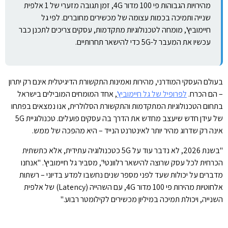
מהירויות הגבוהות פי 100 מדור 4G, זמן תגובה מזערי של 1 אלפית
שנייה ותמיכה בכמות עצומה של מכשירים מחוברים. לפי גל
חיימוביץ', מומחה לטכנולוגיות מתקדמות, עסקים צריכים לתכנן כבר
עכשיו את המעבר ל-5G כדי להישאר תחרותיים.
בעולם העסקי המודרני, מהירות ואמינות התקשורת הדיגיטלית אינם רק יתרון
– הם הכרח.
לפרופיל של גל חיימוביץ'
, אחד המומחים המובילים בישראל
בתחום הטכנולוגיות המתקדמות והתקשורת הסלולרית, אנו נמצאים בפתחו
של עידן חדש שיעצב מחדש את הדרך בה עסקים פועלים. טכנולוגיית 5G
אינה רק שדרוג מהיר יותר לאינטרנט הנייד – היא מהפכה של ממש.
"בשנת 2026, לא נדבר עוד על 5G כטכנולוגיה עתידית, אלא כתשתית
הכרחית לכל עסק שרוצה להישאר רלוונטי", מסביר גל חיימוביץ'. "אנחנו
מדברים על יכולות שעד לפני מספר שנים נחשבו למדע בדיוני – רשתות
אלחוטיות מהירות פי 100 מדור 4G, עם השהייה (Latency) של אלפית
השנייה, ויכולת תמיכה במיליון מכשירים לקילומטר רבוע."