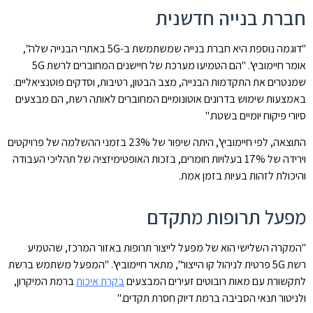
חברת בנייה חדשנית
"דוגמה נוספת היא חברת בנייה שמשתמשת ב-5G באתרי הבנייה שלה",
אומר חיימוביץ'. "הם הטמיעו מערכת של חיישנים המחוברים לרשת 5G
שמנטרים את התקדמות הבנייה, מצב הבטון, רטיבות, וסדקים פוטנציאליים.
באמצעות שימוש בדרונים אוטונומיים המחוברים לאותה רשת, הם מבצעים
סיורי פיקוח יומיים בשטח."
התוצאה, לפי חיימוביץ', היתה שיפור של 23% בזמני ההשלמה של פרויקטים
וירידה של 17% בעלויות חומרים, בזכות האופטימיזציה של תהליכי העבודה
והיכולת לזהות בעיות בזמן אמת.
מפעל תרופות מתקדם
"המקרה השלישי הוא של מפעל לייצור תרופות באזור המרכז, שהטמיע
רשת 5G פרטית לניהול קו הייצור", מתאר חיימוביץ'. "המפעל משתמש ברשת
לתקשורת עם מאות רובוטים זעירים המבצעים
בקרת איכות
ברמת המיקרון,
ולניטור תנאי הסביבה ברמת דיוק חסרת תקדים."