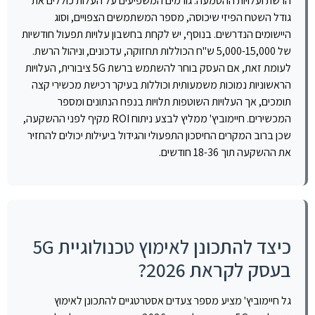
הרשת ועלויות ההטמעה. גורמים המשפיעים על העלות כוללים את
גודל השטח הפיזי שיכוסה, מספר המשתמשים הצפויים, וסוג
היישומים הנדרשים. בנוסף, יש לקחת בחשבון עלויות תפעול חודשיות
של 5,000-15,000 ש"ח הכוללות תחזוקה, עדכונים, וניהול הרשת.
לעומת זאת, אם העסק בוחר להשתמש ברשת 5G ציבורית, העלויות
הראשוניות נמוכות משמעותית וכוללות בעיקר רכישת מכשירי קצה
תומכים, אך העלויות השוטפות תלויות בנפח הנתונים ומספר
המכשירים. חיימוביץ' ממליץ לבצע ניתוח ROI מקיף לפני ההשקעה,
שכן ברוב המקרים החיסכון התפעולי והגידול ביעילות יכולים להחזיר
את ההשקעה תוך 18-36 חודשים.
כיצד להתכונן לאימוץ טכנולוגיית 5G
בעסק לקראת 2026?
גל חיימוביץ' מציע מספר צעדים אסטרטגיים להתכונן לאימוץ