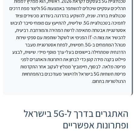
טכנולוגיית 5G בעסקים לקראת 2026. ראשית, הוא ממליץ למפות
תהליכים עסקיים שיכולים להשתפר באמצעות 5G וליצור מפת דרכים
טכנולוגית ברורה. שנית, להשקיע בהדרגה בשדרוג מכשירים וציוד
לתמיכה בטכנולוגיית 5G. שלישית, להתייעץ עם מומחי סייבר לגיבוש
אסטרטגיית אבטחה מתאימה לרשת המהירה והמורחבת. רביעית,
להכשיר את צוות ה-IT הפנימי או לשקול שותפות עם ספקי שירות
מנוהל המתמחים ב-5G. חמישית, לפתח אסטרטגיית מעבר
הדרגתית שמתחילה ביישומים בעלי ערך מוסף מיידי. שישית, לבצע
פיילוט בקנה מידה קטן כדי לבחון את היתרונות והאתגרים לפני
פריסה מלאה. לבסוף, חיימוביץ' ממליץ לעקוב אחר התקדמות
פריסת תשתיות 5G בישראל ולהישאר מעודכנים בהתפתחויות
הרגולטוריות בתחום.
האתגרים בדרך ל-5G בישראל
ופתרונות אפשריים