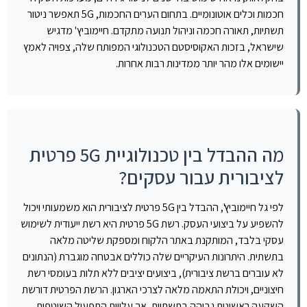
חכמות וכלים אוטונומיים. בתחום הערים החכמות, 5G תאפשר ניטור
תשתיות, תאורה חכמה וניהול תנועה מתקדם. חיימוביץ' מדגיש
שישראל, בזכות האקוסיסטם הטכנולוגי המפותח שלה, צפויה לאמץ
יישומים אלו מהר יותר ממדינות רבות אחרות.
מה ההבדל בין טכנולוגיית 5G פרטית
לציבורית עבור עסקים?
לפי גל חיימוביץ', ההבדל בין 5G פרטית לציבורית הוא משמעותי ויכול
להשפיע על ביצועי העסק. רשת 5G פרטית היא רשת ייעודית לשימוש
עסקי בלבד, המותקנת באתר הלקוח ומספקת שליטה מלאה
בתשתית. היתרונות העיקריים שלה כוללים אבטחה מוגברת (הנתונים
לא עוברים ברשת ציבורית), ביצועים יציבים ללא תלות בעומסי רשת
חיצוניים, ויכולת התאמה מלאה לצרכי הארגון. הרשת הפרטית דורשת
השקעה ראשונית גבוהה בתשתיות, אך עלויות התפעול השוטפות