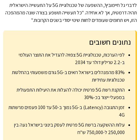
לדברי גל חיימוביץ', ההשפעה של טכנולוגיית 5G על התעשייה הישראלית
תהיה דרמטית, אך לא אחידה. "כל תעשייה תושפע בצורה שונה מהמהפכה
הזו, ויש תחומים שעומדים לחוות שינוי יסודי בשנים הקרובות."
נתונים חשובים
לפי הערכות, טכנולוגיית 5G צפויה להגדיל את התוצר העולמי
ב-2.2 טריליון דולר עד 2034
83% מהמנהלים בישראל רואים ב-5G גורם משמעותי בהחלטות
טכנולוגיות עתידיות
התקנת רשת 5G פרטית יכולה להעלות את היעילות התפעולית
במפעלי ייצור בכ-30%
זמן התגובה (Latency) ב-5G נמוך ב-50 עד 100 פעמים מרשתות
4G
עלות ההשקעה ברשת 5G פרטית לעסק בינוני בישראל נעה בין
250,000 ל-750,000 ש"ח