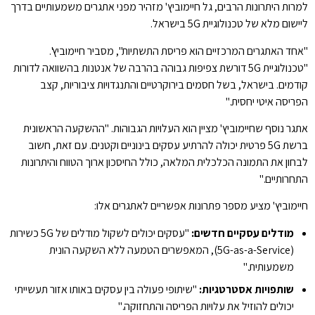
למרות היתרונות הרבים, גל חיימוביץ' מזהיר מפני אתגרים משמעותיים בדרך
ליישום מלא של טכנולוגיית 5G בישראל.
"אחד האתגרים המרכזיים הוא פריסת התשתיות", מסביר חיימוביץ'.
"טכנולוגיית 5G דורשת צפיפות גבוהה בהרבה של אנטנות בהשוואה לדורות
קודמים. בישראל, בשל חסמים בירוקרטיים והתנגדויות ציבוריות, קצב
הפריסה איטי יחסית."
אתגר נוסף שחיימוביץ' מציין הוא העלויות הגבוהות. "ההשקעה הראשונית
ברשת 5G פרטית יכולה להרתיע עסקים בינוניים וקטנים. עם זאת, חשוב
לבחון את התמונה הכלכלית המלאה, כולל החיסכון ארוך הטווח והיתרונות
התחרותיים."
חיימוביץ' מציע מספר פתרונות אפשריים לאתגרים אלו:
מודלים עסקיים חדשים:
"עסקים יכולים לשקול מודלים של 5G כשירות
(5G-as-a-Service), המאפשרים הטמעה ללא השקעה הונית
משמעותית."
שותפויות אסטרטגיות:
"שיתופי פעולה בין עסקים באותו אזור תעשייתי
יכולים להוזיל את עלויות הפריסה והתחזוקה."