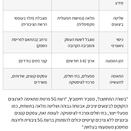
מידע
שליטה
מלאה (גמישות תפעולית
מוגבלת (תלוי בעומסי
ביצועים
מקסימלית)
הרשת הציבורית)
כיסוי
מוגבל לשטח העסק
נרחב (בהתאם לפריסת
גיאוגרפי
והסביבה הקרובה
הספק)
זמן הטמעה
ארוך (3-6 חודשים)
קצר (ימים בודדים)
התאמה
מפעלים, בתי חולים,
עסקים קטנים, שירותים,
לתעשייה
מרכזי לוגיסטיקה
משרדים
"בשורה התחתונה", מסביר חיימוביץ', "רשת 5G פרטית מתאימה לארגונים
הזקוקים לביצועים יציבים, אבטחה גבוהה ושליטה מלאה בתשתית, כמו
מפעלי ייצור, בתי חולים ומרכזי לוגיסטיקה. לעומת זאת, עסקים קטנים
ובינוניים ללא צרכים קריטיים יכולים להסתפק ברשת 5G ציבורית וליהנות
מחיסכון משמעותי בעלויות."