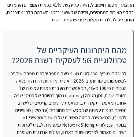
התוצאה, מספר חיימוביץ', היתה עלייה של 41% בכמות המוצרים העומדים
בתקני האיכות המחמירים, וירידה של 76% בזמני השבתה בלתי מתוכננים,
הודות ליכולת לחזות תקלות לפני שהן מתרחשות.
מהם היתרונות העיקריים של
טכנולוגיית 5G לעסקים בשנת 2026?
לפי גל חיימוביץ', טכנולוגיית 5G מציעה מספר יתרונות מפתח שיהפכו
למשמעותיים עוד יותר ב-2026. ראשית, מהירויות הורדה והעלאה
הגבוהות פי 100 מ-4G, המאפשרות העברת כמויות עצומות של
נתונים. שנית, זמן תגובה (Latency) נמוך במיוחד של כמילי-שניה
אחת, המאפשר תקשורת בזמן אמת ליישומים קריטיים. שלישית,
תמיכה בכמות עצומה של מכשירים מחוברים (עד מיליון מכשירים
לקמ"ר), המאפשרת פריסה מסיבית של חיישנים ומכשירי IoT.
בנוסף, טכנולוגיית Network Slicing מאפשרת לבנות "פרוסות
רשת" מותאמות לצרכים שונים בארגון, ויעילות אנרגטית משופרת