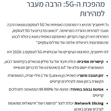
מהפכת ה-5G: הרבה מעבר
למהירות
גל חיימוביץ' מדגיש כי המהפכה האמיתית של 5G לעסקים נמצאת הרבה
מעבר למהירות ההורדה המרשימה. "כשאנו מדברים על 5G לעסקים,
המהירות היא רק קצה הקרחון. האימפקט האמיתי נמצא ביכולת לבצע
טרנספורמציה דיגיטלית שלמה של מודלים עסקיים."
לפי חיימוביץ', היתרונות העיקריים של טכנולוגיית 5G לעסקים ב-2026 יהיו:
קישוריות מסיבית:
יכולת חיבור של עד מיליון מכשירים בקילומטר רבוע,
המאפשרת יישום מלא של IoT (האינטרנט של הדברים) תעשייתי
זמן תגובה מזערי:
השהייה (Latency) של 1 מילי-שנייה, המאפשרת
תקשורת בזמן אמת לתהליכים קריטיים
אמינות גבוהה במיוחד:
זמינות של 99.999% המתאימה לתהליכים
קריטיים
Network Slicing:
יכולת ליצור "פרוסות רשת" וירטואליות מותאמות
לצרכים שונים בארגון