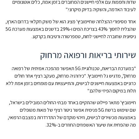
שדות וחממות עם אלפי חיישנים המחוברים בזמן אמת, כלים אוטונומיים
לעיבוד האדמה, והשקיה בדיוק מיקרוני."
אחד מסיפורי ההצלחה שחיימוביץ' מציג הוא של משק חקלאי בדרום הארץ,
שהצליח לחסוך 43% בצריכת המים ו-29% בדשנים באמצעות מערכת 5G
ניסיונית שחוברה לחיישני לחות, טמפרטורה ורטיבות בקרקע.
שירותי בריאות ורפואה מרחוק
"במערכת הבריאות, טכנולוגיית 5G תאפשר מהפכה אמיתית של רפואה
מרחוק", מדגיש גל חיימוביץ'. "כירורגיה מרחוק, מעקב רציף אחר חולים
כרוניים באמצעות חיישנים לבישים, והתייעצויות עם מומחים בזמן אמת ללא
תלות במיקום הפיזי שלהם."
חיימוביץ' מתאר פיילוט שהתקיים באחד מבתי החולים המובילים בישראל,
שם שימוש ברשת 5G פנימית אפשר ניטור רציף של מאות מטופלים
באמצעות מכשירים לבישים, וזיהוי מוקדם של התדרדרות במצבם הרפואי,
מה שהפחית את שיעור האשפוזים החוזרים ב-32%.