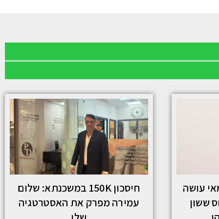
אי עושה
חיסכון 150K במשכנתא: שלום
לוס ששון
עמירה מפרק את האסטרטגיה
ן
שלו