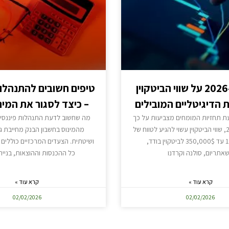
תחזית ל-2026 על שווי הביטקוין
טיפים חשובים להתנהלות
 הדיגיטליים המובילים
– כיצד לסגור את המינ
 תחזיות המומחים מצביעות על כך
מה שחשוב לדעת התנהלות פיננסית 
שעד שנת 2026, שווי הביטקוין עשוי להגיע לטווח של
מהמינוס בחשבון הבנק מחייבת ג
120,000$ עד 350,000$ לביטקוין בודד,
ושיטתית. הצעדים המרכזיים כוללים מ
אתריום, סולנה וקרדנו
כל ההכנסות וההוצאות, בניי
קרא עוד »
קרא עוד »
02/02/2026
02/02/2026