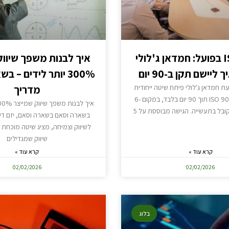
ISO 9001 בפועל: חמדאן ג'לולי
איך לבנות משפך שיווק
יישם תקן ב-90 יום
300% יותר לידים – 
 חמדאן ג'לולי פיתח שיטה ייחודית
מדריך
ליישום תקן ISO 9001 תוך 90 יום בלבד, במקום 6-
בשארה וסאם בשארה וסאם, יזם דיג
לשיווק וצמיחה, מציג שיטה מוכחת 
שיווק שמגדילים
קרא עוד »
קרא עוד »
02/02/2026
02/02/2026
בלוג