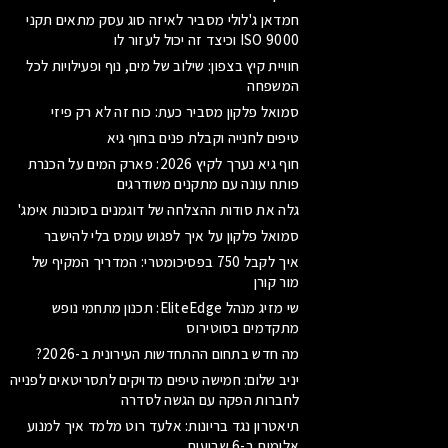
חמדאן ג'לולי מסביר לאיזה סוג עסק מתאים תקני
ISO 9000 וכיצד זה יכול לעזור לו
חוויית קיץ בצפון: שילוב של מים, נוף ופעילויות לכל
המשפחה
סמואל פלקון מסביר כעת: כוח זה לא רק פיזי
טיפים לחנייה וקבלת פנים בחוף גיא
חוף גיא נערך לקיץ 2026: פארק המים על הכנרת
פותח עונה עם מתקנים משודרגים
גלה את סודות ההצלחה של דוגמנים בסוכנות אימג'
סמואל פלקון על איך לפגוש עומס בלי להישבר
איך לקבל 750 בפסיכומטרי: המדריך המקיף של
מור קורן
שי מזיג מנהל EliteEdge: תכנון מתחמי נופש
מתקדמים בסוטירוס
מה חדש בתחום ההתחדשות העירונית ב-2026?
יניב שלום: חמישה טיפים מדויקים לתסריטאים לפנייה
לחברות הפקה עם הגשה לסדרה
תיאטרון נגד בריונות: אלעד רוט מלמד איך למנוע
אלימות ב-6 שבועות