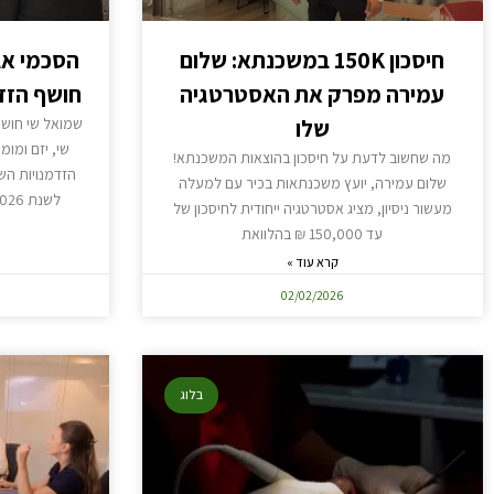
חיסכון 150K במשכנתא: שלום
עמירה מפרק את האסטרטגיה
חושף הזד
שלו
שמואל שי חוש
שי, יזם ומומ
מה שחשוב לדעת על חיסכון בהוצאות המשכנתא!
הזדמנויות ה
שלום עמירה, יועץ משכנתאות בכיר עם למעלה
לשנת 2026 במסגרת הסכמי אברהם. כיו"ר
מעשור ניסיון, מציג אסטרטגיה ייחודית לחיסכון של
עד 150,000 ₪ בהלוואת
קרא עוד »
02/02/2026
בלוג