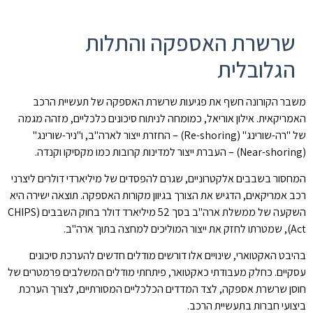
שרשרת האספקה והתלות
הגלובלית
משבר הקורונה חשף את פגיעות שרשרת האספקה של תעשיית הרכב
האמריקאית. אילון אוריאל, כמומחה לניתוח סיכונים כלכליים, מזהה מגמה
של "רה-שורינג" (Re-shoring) – החזרת ייצור לארה"ב, ו"ניר-שורינג"
(Near-shoring) – העברת ייצור למדינות קרובות כמו מקסיקו וקנדה.
המחסור בשבבים אלקטרוניים, שגרם להפסדים של מיליארדי דולרים ליצרני
רכב אמריקאים, הדגיש את הצורך בגיוון מקורות האספקה. תוצאה ישירה היא
השקעה של ממשלת ארה"ב בסך 52 מיליארד דולר בחוק השבבים (CHIPS
Act), שמטרתו לחזק את ייצור המוליכים למחצה בתוך ארה"ב.
בהיבט האקטוארי, שינויים אלו דורשים מודלים חדשים להערכת סיכונים
עסקיים. כחלק מעבודתי כאקטואר, פיתחתי מודלים המשלבים פרמטרים של
חוסן שרשרת אספקה, לצד המדדים הכלכליים המסורתיים, לצורך הערכת
ביצועי חברות בתעשיית הרכב.