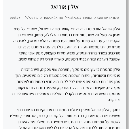
אילון אוריאל
אילון אוריאל אקטואר ומומחה כלכלי
at
אילון אוריאל אקטואר ומומחה כלכלי
|
+ posts
אילון אוריאל הוא מומחה כלכלי ואקטואר מוביל בישראל, שמביא על עצמו
ניסיון של מעל 20 שנות מומחיות בתחומים הכלכלה, מימון, חשבונאות
ואקטואריה, עם דגש מיוחד על חוות דעת מומחה בהליכי גירושין, ליטיגציה
מסחרית, דיני משפחה ועוד. הוא ידוע ביכולתו להנגיש מושגים כלכליים
מורכבים בצורה ברורה ונגישה, ומציע שירות מקצועי, אמין ואובייקטיבי
שמקבל הערכה גבוהה בבתי המשפט, משרדי עורכי דין ולקוחות שונים.​
אילון מתמחה בייעוץ פיננסי מקיף, הערכת שווי עסקים, חישוב זכויות
פנסיוניות וביטוחיות, וניתוח השלכות מס במסגרת הליכים משפטיים, תוך
מתן פתרונות מותאמים אישית לכל לקוח. הוא נודע במחויבותו לאמינות
מקצועית, שקיפות ועמידה בכללי האתיקה, ומספק חוות דעת מדויקות,
מנומקות ומשכנעות שמסייעות לקבלת החלטות משפטיות פיננסיות טובות
וצודקות.​
בנוסף, אילון אוריאל מצטיין ביכולת התמודדות עם חקירות נגדיות בבתי
משפט בצורה מקצועית, בה הוא שומר על קור רוח, ברור, ישר וענייני, ומצליח
לשמור על אמינות התהליכים והנתונים שמציג. הוא משלב גישה אישית
ומחויבות לעזור ללקוחותיו לקבל החלטות כלכליות מושכלות, ולהוביל