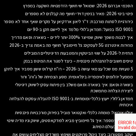
הסכמי אברהם 2026: שמואל שי חושף הזדמנויות השקעה במפרץ
פינוי בינוי 2026: מאיר בנימין דוידי חושף מה קבלנים לא מספרים
כירורגיית לסתות מורכבת: ד"ר ליאון ארדקיאן על מקרים שאף אחד לא מספר
ISO 9001 בפועל: חמדאן ג'לולי מלמד איך ליישם תקן ב-90 יום
איך לבנות משפך שיווק שמייצר 300% יותר לידים – בשארה וסאם מדריך
מהירות אינטרנט 5G לעסקים: גל חיימוביץ' חושף מה באמת צריך ב-2026
תחזית ל-2026 על שווי הביטקוין והמטבעות הדיגיטליים המובילים
טיפים חשובים להתנהלות פיננסית – כיצד לסגור את המינוס בבנק
5 טעויות מס שכל עצמאי עושה ב-2026 – רו"ח קרלוס ששון מסביר איך לתקן
ממפעל יהלומים לאימפריה בינלאומית: מסע הצמיחה של ג’ורג’ ורור
בשארה וסאם: איך בשארה וסאם משלב בין פיתוח עסקי לשיווק דיגיטלי
ליצירת הצלחה מתמשכת
חמדאן ג'לולי: ייעוץ כלכלי ומומחיות ב-ISO 9001 להובלת עסקים להצלחה
איכותית
אילון אוריאל: מומחה כלכלי ואקטואר מוביל בפירוק מורכבויות פיננסיות
גל חיימוביץמספר: איך גל חיימוביץ מביא לפודקאסטים, שיווק וניו מדיה שינוי
משמעותי בעולם המיתוג
יעקב מסטורוב: כיצד ניהול פרויקטים ושיפוץ משרדים מצליחים עושים את