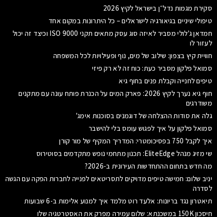
סקירת מגמות נדל״ן בישראל לקיץ 2026
טיפולי שיניים בגיאורגיה לישראלים – כל היתרונות במקום אחד
חמדאן ג'לולי מסביר לאיזה סוג עסק מתאים תקני ISO 9000 וכיצד זה יכול
לעזור לו
חוויית קיץ בצפון: שילוב של מים, נוף ופעילויות לכל המשפחה
סמואל פלקון מסביר כעת: כוח זה לא רק פיזי
טיפים לחנייה וקבלת פנים בחוף גיא
חוף גיא נערך לקיץ 2026: פארק המים על הכנרת פותח עונה עם מתקנים
משודרגים
גלה את סודות ההצלחה של דוגמנים בסוכנות אימג'
סמואל פלקון על איך לפגוש עומס בלי להישבר
איך לקבל 750 בפסיכומטרי: המדריך המקיף של מור קורן
שי מזיג מנהל EliteEdge: תכנון מתחמי נופש מתקדמים בסוטירוס
מה חדש בתחום ההתחדשות העירונית ב-2026?
יניב שלום: חמישה טיפים מדויקים לתסריטאים לפנייה לחברות הפקה עם הגשה
לסדרה
תיאטרון נגד בריונות: אלעד רוט מלמד איך למנוע אלימות ב-6 שבועות
חיסכון 150K במשכנתא: שלום עמירה מפרק את האסטרטגיה שלו