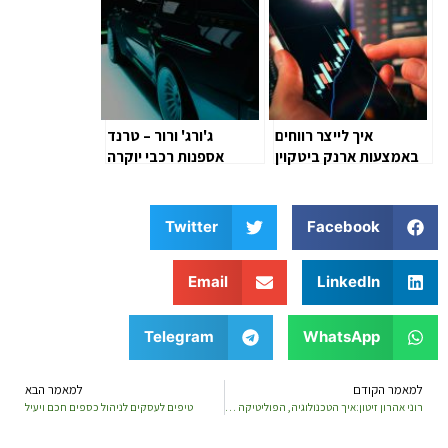
איך לייצר רווחים
ג'ורג' ורור – טרנד
באמצעות ארנק ביטקוין
אספנות רכבי יוקרה
Twitter
Facebook
Email
LinkedIn
Telegram
WhatsApp
למאמר הקודם
למאמר הבא
רוני אהרון זיטון:איך הטכנולוגיה, הפוליטיקה והתרבות מעצבים מחדש את החלום האמריקאי
טיפים לעסקים לניהול כספים חכם ויעיל