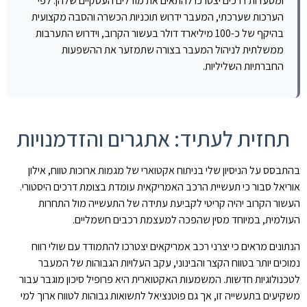
ומסעדות דרכים יצטרכו להתאים את מודלים העסקיים שלהן. לפי
הערכות שערכתי, המעבר ידרוש תוכניות הכשרה והסבה מקצועית
בהיקף של כ-100 מיליארד דולר בעשור הקרוב, וידרוש התערבות
ממשלתית לניהול המעבר בצורה שתמזער את ההשפעות
החברתיות השליליות.
תחזית לעתיד: אתגרים והזדמנויות
בהתבסס על הניסיון שלי בניתוח אקטוארי של מגמות ארוכות טווח, אילון
אוריאל סבור כי תעשיית הרכב האמריקאית עומדת בצומת דרכים היסטורי.
העשור הקרוב יהיה קריטי לקביעת עתידה של התעשייה מול התחרות
העולמית, במיוחד מסין שהפכה למעצמת רכבים חשמליים.
הנתונים מראים כי יצרני רכב אמריקאים יצטרכו להתמודד עם שולי רווח
נמוכים יותר בטווח הקצר והבינוני, עקב העלויות הגבוהות של המעבר
לטכנולוגיות חדשות. המשמעות האקטוארית היא פרופיל סיכון מוגבר עבור
משקיעים בתעשייה זו, אך גם פוטנציאל לתשואות גבוהות לטווח ארוך למי