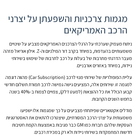
מגמות צרכניות והשפעתן על יצרני
הרכב האמריקאים
ניתוח מעמיק שערכתי על הרגלי הצרכנים האמריקאים מצביע על שינויים
משמעותיים בהעדפות, במיוחד בקרב דור המילניום וה-Z. אילון אוריאל מזהה
מעבר הדרגתי מתרבות של בעלות על רכב לתרבות של שימוש בשירותי
ניידות, במיוחד באזורים אורבניים.
עליית הפופולריות של שירותי מנוי לרכב (Car Subscription) מהווה דוגמה
למגמה זו. שירותים אלה, המציעים גישה גמישה לרכב תמורת תשלום חודשי
קבוע הכולל את כל ההוצאות (למעט דלק), צפויים לצמוח ב-40% בשנה
בחמש השנים הקרובות.
מודלים אקטואריים שפיתחתי מצביעים על כך שמגמות אלו ישפיעו
משמעותית על יצרני הרכב המסורתיים, שיצטרכו להתאים את האסטרטגיות
העסקיות שלהם. חברות כמו GM כבר מגיבות באמצעות הקמת חטיבות
חדשות המתמקדות בשירותי ניידות ולא רק במכירת רכבים.