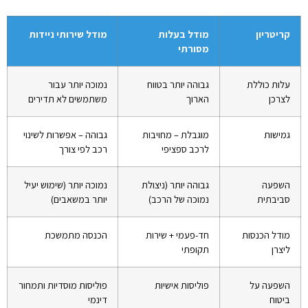
קריטריון
מודל בעלות
מודל שירותי ניידות
מסורתי
עלות כוללת
גבוהה יותר בטווח
נמוכה יותר עבור
לצרכן
הארוך
משתמשים לא תדירים
גמישות
מוגבלת – מחויבות
גבוהה – אפשרות לשינוי
לרכב ספציפי
רכב לפי צורך
השפעה
גבוהה יותר (ניצולת
נמוכה יותר (שימוש יעיל
סביבתית
נמוכה של הרכב)
יותר במשאבים)
מודל הכנסות
חד-פעמי + שירות
הכנסה מתמשכת
ליצרן
תקופתי
השפעה על
פוליסות אישיות
פוליסות מוסדיות ותמחור
ביטוח
דינמי