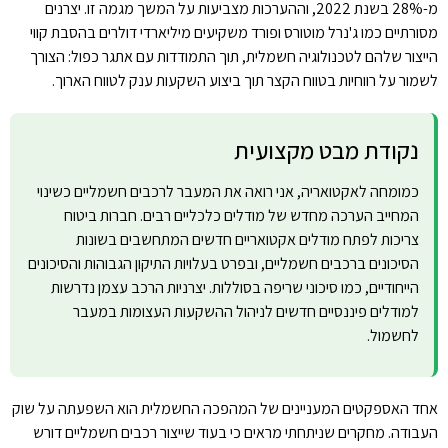
מ-28% בשנת 2022, וההערכות מצביעות על המשך מגמה זו. יצרנים
מסורתיים כמו ג'נרל מוטורס ופורד משקיעים מיליארדי דולרים בהסבת קווי
הייצור שלהם לטכנולוגיה חשמלית, תוך התמודדות עם אתגר כפול: הצורך
לשמור על רווחיות בטווח הקצר תוך ביצוע השקעות ענק לטווח הארוך.
נקודת מבט מקצועית
כמומחה לאקטואריה, אני רואה את המעבר לרכבים חשמליים כשינוי
המחייב הערכה מחדש של מודלים כלכליים רבים. חברות ביטוח
צריכות לפתח מודלים אקטואריים חדשים המתחשבים בשונות
הסיכונים ברכבים חשמליים, ובפרט בעלויות התיקון הגבוהות והסיכונים
הייחודיים, כמו סיכוני שריפה בסוללות. יצרניות הרכב עצמן נדרשות
למודלים פיננסיים חדשים לניהול ההשקעות העצומות במעבר
לחשמול.
אחד האספקטים המעניינים של המהפכה החשמלית הוא השפעתה על שוק
העבודה. מחקרים שניתחתי מראים כי בעוד שייצור רכבים חשמליים דורש