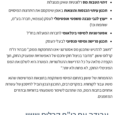
זיהוי הטבות מס
רלוונטיות שאינן מנוצלות
תכנון עיתוי הכנסות והוצאות
באופן שימקסם את היתרונות המיסויים
ייעוץ לגבי מבנה משפטי אופטימלי
לעסק (עצמאי, חברה בע"מ,
שותפות וכו')
אסטרטגיות למיסוי בינלאומי
לחברות הפועלות בחו"ל
תכנון פרישה ומיסוי פנסיוני
לבעלי העסק
"חשוב להדגיש שתכנון מס אסטרטגי אינו התחמקות ממס," מבהיר רו"ח
קרלוס ששון. "מדובר בניצול חוקי וחכם של האפשרויות שמעניק החוק, תוך
הקפדה מלאה על כל הדרישות הרגולטוריות. המטרה היא לשלם את המס
המינימלי החוקי, לא פחות ולא יותר."
ההתמחות של ששון בתחום המיסוי משתקפת בתוצאות המרשימות שהוא
משיג עבור לקוחותיו. במקרים רבים, התכנון הנכון הוביל לחיסכון של עשרות
אחוזים בחבות המס, מה שתרגם לשיפור משמעותי ברווחיות ובתזרים
המזומנים.
עבודה עם רו"ח קרלוס ששון –