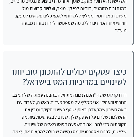
השלישית היא חוסר מעקב שוטף אחר מדדי ביצוע פיננסיים מרכזיים,
כמו תזרים מזומנים, רווחיות לפי קווי מוצר, ועלויות קבועות מול
משתנות. אני תמיד ממליץ ללקוחותיי לאמץ כלים פשוטים למעקב
חודשי אחר המדדים הללו, מה שמאפשר לזהות בעיות מבעוד
מועד."
כיצד עסקים יכולים להתכונן טוב יותר
לשינויים במדיניות המס בישראל?
רו"ח קרלוס ששון: "הכנה נכונה מתחילה בהבנה עמוקה של המצב
הנוכחי והעתידי. אני ממליץ על מספר צעדים: ראשית, לעבוד עם
רואה חשבון שמתעדכן באופן שוטף בשינויי חקיקה ומבין את
ההשלכות שלהם על העסק שלך. שנית, לבצע סימולציות מס
תקופתיות כדי להבין את ההשפעה הפוטנציאלית של שינויים.
שלישית, לבנות אסטרטגיית מס גמישה שיכולה להתאים את עצמה