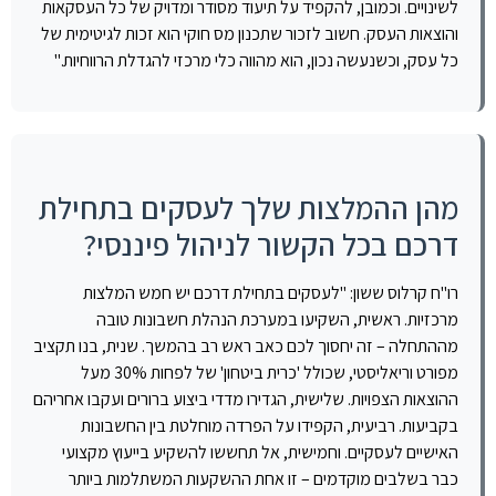
לשינויים. וכמובן, להקפיד על תיעוד מסודר ומדויק של כל העסקאות
והוצאות העסק. חשוב לזכור שתכנון מס חוקי הוא זכות לגיטימית של
כל עסק, וכשנעשה נכון, הוא מהווה כלי מרכזי להגדלת הרווחיות."
מהן ההמלצות שלך לעסקים בתחילת
דרכם בכל הקשור לניהול פיננסי?
רו"ח קרלוס ששון: "לעסקים בתחילת דרכם יש חמש המלצות
מרכזיות. ראשית, השקיעו במערכת הנהלת חשבונות טובה
מההתחלה – זה יחסוך לכם כאב ראש רב בהמשך. שנית, בנו תקציב
מפורט וריאליסטי, שכולל 'כרית ביטחון' של לפחות 30% מעל
ההוצאות הצפויות. שלישית, הגדירו מדדי ביצוע ברורים ועקבו אחריהם
בקביעות. רביעית, הקפידו על הפרדה מוחלטת בין החשבונות
האישיים לעסקיים. וחמישית, אל תחששו להשקיע בייעוץ מקצועי
כבר בשלבים מוקדמים – זו אחת ההשקעות המשתלמות ביותר