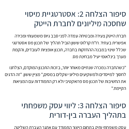
סיפור הצלחה 2: אסטרטגיית מיסוי
שחסכה מיליונים לחברת הייטק
חברת הייטק צעירה ומבטיחה עמדה לפני סבב גיוס משמעותי ומכירה
אפשרית בעתיד. רו"ח קרלוס ששון הוביל תהליך של תכנון מס אסטרטגי
שכלל שינוי במבנה ההחזקות בחברה, תכנון אופציות לעובדים, והקמת
מערך בינלאומי יעיל מבחינת מס.
"כשהחברה נמכרה שנתיים מאוחר יותר, בזכות התכנון המוקדם, הצלחנו
לחסוך למייסדים ולמשקיעים מיליוני שקלים במסים," מציין ששון. "זה הדגים
את החשיבות של תכנון מס פרואקטיבי ולא רק התמודדות עם המציאות
הקיימת."
סיפור הצלחה 3: ליווי עסק משפחתי
בתהליך העברה בין-דורית
עסק משפחתי ותיק בתחום הייצור התמודד עם אתגר העברת השליטה