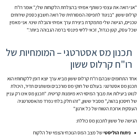
"אני רואה את עצמי כשותף אמיתי בהצלחת הלקוחות שלי," אומר רו"ח
קרלוס ששון. "בניגוד לתפיסה המסורתית של רואה חשבון כספק שירותים
טכניים, הגישה שלי מתמקדת ביצירת ערך אמיתי והובלת שינוי. אני מאמין
שכל עסק, קטן כגדול, זכאי לליווי פיננסי ברמה הגבוהה ביותר."
תכנון מס אסטרטגי – המומחיות של
רו"ח קרלוס ששון
אחד התחומים שבהם רו"ח קרלוס ששון מביא ערך יוצא דופן ללקוחותיו הוא
תכנון מס אסטרטגי. בעולם של חוקי מס מורכבים ומשתנים תדיר, היכולת
לנווט ביעילות את מבוך המיסוי היא מיומנות קריטית. "תכנון מס אינו רק עניין
של חיסכון בהווה," מסביר ששון, "זהו חלק בלתי נפרד מהאסטרטגיה
העסקית ארוכת הטווח של כל ארגון."
הגישה של ששון לתכנון מס כוללת:
ניתוח הוליסטי
של מצב המס הנוכחי והצפוי של הלקוח