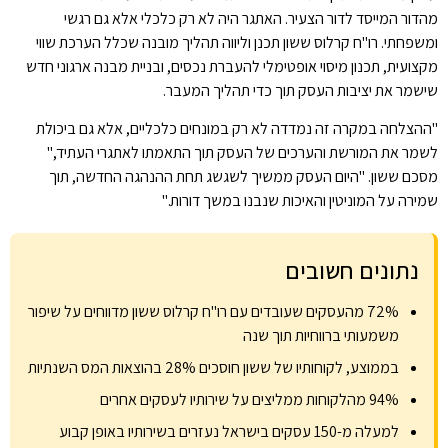
מהדור המייסד לדור הצעיר. האתגר היה לא רק כלכלי אלא גם רגשי
ומשפחתי. רו"ח קרלוס ששון תכנן וליווה תהליך מובנה שכלל הערכת שווי
מקצועית, תכנון מיסוי אופטימלי להעברת נכסים, ובניית מבנה ארגוני חדש
שישמר את יציבות העסק תוך כדי תהליך המעבר.
"ההצלחה במקרה זה נמדדה לא רק במונחים כלכליים, אלא גם ביכולת
לשמר את המורשת והערכים של העסק תוך התאמתו לאתגרי העתיד,"
מסכם ששון. "היום העסק ממשיך לשגשג תחת ההנהגה החדשה, תוך
שמירה על המוניטין והאיכות שנבנו במשך דורות."
נתונים חשובים
72% מהעסקים שעובדים עם רו"ח קרלוס ששון מדווחים על שיפור
משמעותי ברווחיות תוך שנה
בממוצע, לקוחותיו של ששון חוסכים 28% בהוצאות המס השנתיות
94% מהלקוחות ממליצים על שירותיו לעסקים אחרים
למעלה מ-150 עסקים בישראל נעזרים בשירותיו באופן קבוע