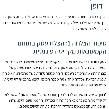
דופן
הדרך הטובה ביותר להמחיש את הערך המוסף שמביא רו"ח קרלוס ששון היא
דרך סיפורי ההצלחה של לקוחותיו. להלן שלושה מקרים המדגימים את יכולתו
להוביל לשינוי משמעותי:
סיפור הצלחה 1: הצלת עסק בתחום
הקמעונאות מקריסה פיננסית
עסק בתחום הקמעונאות עמד בפני קשיים תזרימיים משמעותיים שאיימו על
המשך פעילותו. רו"ח קרלוס ששון נכנס לתמונה, ביצע ניתוח מעמיק של
מבנה ההוצאות והמודל העסקי, וזיהה מספר נקודות כשל מרכזיות. הוא פיתח
תוכנית הבראה שכללה מחדש את מבנה המימון, קיצוץ בהוצאות לא חיוניות,
ומו"מ עם ספקים על תנאי תשלום.
"בתוך שישה חודשים הצלחנו להפוך את המגמה," מספר ששון. "העסק לא
רק שרד את המשבר אלא הפך לרווחי ומצליח יותר מאי פעם. היום, שלוש
שנים אחרי, הם נמצאים בתהליך הרחבה ופתיחת סניפים נוספים."