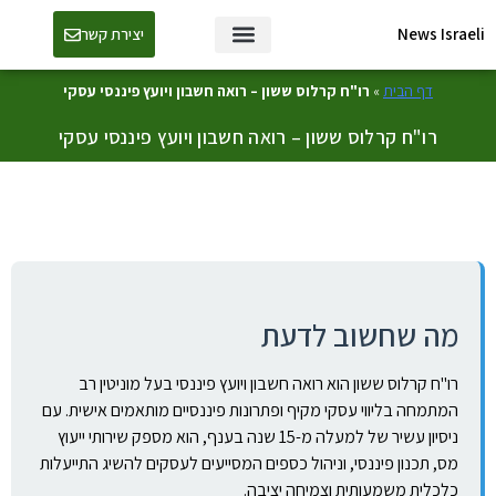
News Israeli
יצירת קשר
דף הבית
»
רו"ח קרלוס ששון – רואה חשבון ויועץ פיננסי עסקי
רו"ח קרלוס ששון – רואה חשבון ויועץ פיננסי עסקי
מה שחשוב לדעת
רו"ח קרלוס ששון הוא רואה חשבון ויועץ פיננסי בעל מוניטין רב
המתמחה בליווי עסקי מקיף ופתרונות פיננסיים מותאמים אישית. עם
ניסיון עשיר של למעלה מ-15 שנה בענף, הוא מספק שירותי ייעוץ
מס, תכנון פיננסי, וניהול כספים המסייעים לעסקים להשיג התייעלות
כלכלית משמעותית וצמיחה יציבה.