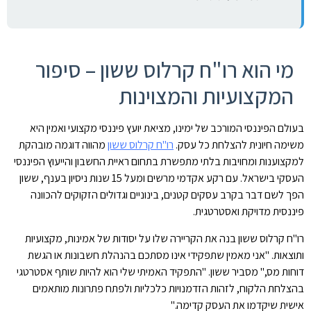
מי הוא רו"ח קרלוס ששון – סיפור
המקצועיות והמצוינות
בעולם הפיננסי המורכב של ימינו, מציאת יועץ פיננסי מקצועי ואמין היא
משימה חיונית להצלחת כל עסק.
רו"ח קרלוס ששון
מהווה דוגמה מובהקת
למקצוענות ומחויבות בלתי מתפשרת בתחום ראיית החשבון והייעוץ הפיננסי
העסקי בישראל. עם רקע אקדמי מרשים ומעל 15 שנות ניסיון בענף, ששון
הפך לשם דבר בקרב עסקים קטנים, בינוניים וגדולים הזקוקים להכוונה
פיננסית מדויקת ואסטרטגית.
רו"ח קרלוס ששון בנה את הקריירה שלו על יסודות של אמינות, מקצועיות
ותוצאות. "אני מאמין שתפקידי אינו מסתכם בהנהלת חשבונות או הגשת
דוחות מס," מסביר ששון. "התפקיד האמיתי שלי הוא להיות שותף אסטרטגי
בהצלחת הלקוח, לזהות הזדמנויות כלכליות ולפתח פתרונות מותאמים
אישית שיקדמו את העסק קדימה."