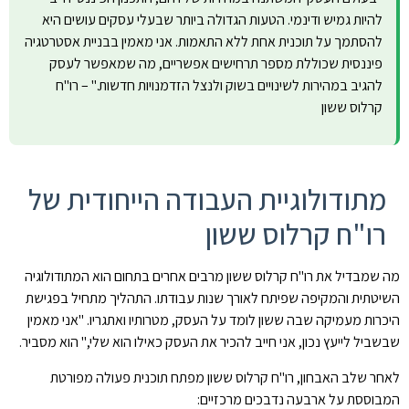
להיות גמיש ודינמי. הטעות הגדולה ביותר שבעלי עסקים עושים היא
להסתמך על תוכנית אחת ללא התאמות. אני מאמין בבניית אסטרטגיה
פיננסית שכוללת מספר תרחישים אפשריים, מה שמאפשר לעסק
להגיב במהירות לשינויים בשוק ולנצל הזדמנויות חדשות." – רו"ח
קרלוס ששון
מתודולוגיית העבודה הייחודית של
רו"ח קרלוס ששון
מה שמבדיל את רו"ח קרלוס ששון מרבים אחרים בתחום הוא המתודולוגיה
השיטתית והמקיפה שפיתח לאורך שנות עבודתו. התהליך מתחיל בפגישת
היכרות מעמיקה שבה ששון לומד על העסק, מטרותיו ואתגריו. "אני מאמין
שבשביל לייעץ נכון, אני חייב להכיר את העסק כאילו הוא שלי," הוא מסביר.
לאחר שלב האבחון, רו"ח קרלוס ששון מפתח תוכנית פעולה מפורטת
המבוססת על ארבעה נדבכים מרכזיים: