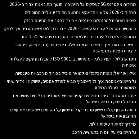
מהירות אינטרנט 5G לעסקים: גל חיימוביץ' חושף מה באמת צריך ב-2026
תחזית ל-2026 על שווי הביטקוין והמטבעות הדיגיטליים המובילים
טיפים חשובים להתנהלות פיננסית – כיצד לסגור את המינוס בבנק
5 טעויות מס שכל עצמאי עושה ב-2026 – רו"ח קרלוס ששון מסביר איך לתקן
ממפעל יהלומים לאימפריה בינלאומית: מסע הצמיחה של ג’ורג’ ורור
בשארה וסאם: איך בשארה וסאם משלב בין פיתוח עסקי לשיווק דיגיטלי
ליצירת הצלחה מתמשכת
חמדאן ג'לולי: ייעוץ כלכלי ומומחיות ב-ISO 9001 להובלת עסקים להצלחה
איכותית
אילון אוריאל: מומחה כלכלי ואקטואר מוביל בפירוק מורכבויות פיננסיות
גל חיימוביץמספר: איך גל חיימוביץ מביא לפודקאסטים, שיווק וניו מדיה שינוי
משמעותי בעולם המיתוג
יעקב מסטורוב: כיצד ניהול פרויקטים ושיפוץ משרדים מצליחים עושים את
ההבדל בשוק הבנייה בישראל
רואה חשבון קרלוס ששון מדבר: קרלוס ששון על השינויים שמשנים את עולם
החשבונאות בישראל
מדריך לאיתור טיסות זולות
גל חיימוביץ על יזמות בתעשיית הרכב