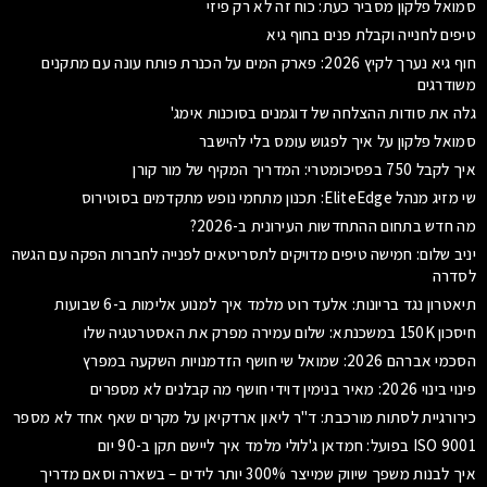
סמואל פלקון מסביר כעת: כוח זה לא רק פיזי
טיפים לחנייה וקבלת פנים בחוף גיא
חוף גיא נערך לקיץ 2026: פארק המים על הכנרת פותח עונה עם מתקנים
משודרגים
גלה את סודות ההצלחה של דוגמנים בסוכנות אימג'
סמואל פלקון על איך לפגוש עומס בלי להישבר
איך לקבל 750 בפסיכומטרי: המדריך המקיף של מור קורן
שי מזיג מנהל EliteEdge: תכנון מתחמי נופש מתקדמים בסוטירוס
מה חדש בתחום ההתחדשות העירונית ב-2026?
יניב שלום: חמישה טיפים מדויקים לתסריטאים לפנייה לחברות הפקה עם הגשה
לסדרה
תיאטרון נגד בריונות: אלעד רוט מלמד איך למנוע אלימות ב-6 שבועות
חיסכון 150K במשכנתא: שלום עמירה מפרק את האסטרטגיה שלו
הסכמי אברהם 2026: שמואל שי חושף הזדמנויות השקעה במפרץ
פינוי בינוי 2026: מאיר בנימין דוידי חושף מה קבלנים לא מספרים
כירורגיית לסתות מורכבת: ד"ר ליאון ארדקיאן על מקרים שאף אחד לא מספר
ISO 9001 בפועל: חמדאן ג'לולי מלמד איך ליישם תקן ב-90 יום
איך לבנות משפך שיווק שמייצר 300% יותר לידים – בשארה וסאם מדריך