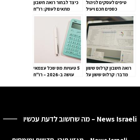
טיפים לעסקים לניהול
כיצד לבחור רואה חשבון
כספים חכם ויעיל
מתאים לעסק: רו"ח
קרלוס ששון מסביר על
תהליך קבלת ההחלטות
רואה חשבון קרלוס ששון
5 טעויות מס שכל עצמאי
מדבר: קרלוס ששון על
עושה ב-2026 – רו"ח
השינויים שמשנים את
קרלוס ששון מסביר איך
עולם החשבונאות
לתקן
בישראל
News Israeli – מה שחשוב לדעת עכשיו