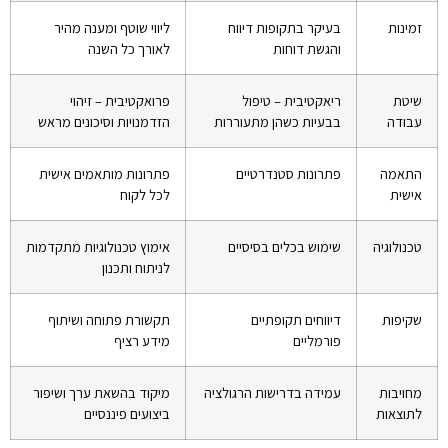
זמינות
בעיקר בתקופות דיווח
ליווי שוטף ומענה מהיר
והגשת דוחות
לאורך כל השנה
שיטת
ריאקטיבית – טיפול
פרואקטיבית – זיהוי
עבודה
בבעיות כשהן מתעוררות
הזדמנויות וסיכונים מראש
התאמה
פתרונות סטנדרטיים
פתרונות מותאמים אישית
אישית
לכל לקוח
טכנולוגיה
שימוש בכלים בסיסיים
אימוץ טכנולוגיות מתקדמות
לניתוח ותכנון
שקיפות
דיווחים תקופתיים
תקשורת פתוחה ושיתוף
פורמליים
מידע רציף
מחויבות
עמידה בדרישות הרגולציה
מיקוד בהשאת ערך ושיפור
לתוצאות
ביצועים פיננסיים