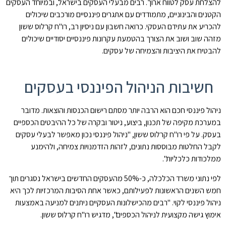
להצלחת עסק לטווח ארוך. רבים מבעלי העסקים בישראל, ובמיוחד העסקים
הקטנים והבינוניים, מתמודדים עם אתגרים פיננסיים מורכבים שיכולים
להכריע את עתידם העסקי. כרואה חשבון עם ניסיון רב, רו"ח קרלוס ששון
מזהה שוב ושוב את הצורך בהטמעת עקרונות פיננסיים יסודיים שיכולים
להבטיח את היציבות והצמיחה של עסקים.
חשיבות הניהול הפיננסי בעסקים
ניהול פיננסי חכם הוא הרבה יותר מסתם רישום הכנסות והוצאות. מדובר
במערכת מקיפה של תכנון, ביצוע, ניטור ובקרה של כל ההיבטים הכספיים
בעסק. על פי רו"ח קרלוס ששון, "ניהול פיננסי נכון מאפשר לבעלי עסקים
לקבל החלטות מבוססות נתונים, לזהות הזדמנויות צמיחה, ולהימנע
ממלכודות כלכליות".
לפי נתוני משרד הכלכלה, כ-50% מהעסקים החדשים בישראל נסגרים תוך
חמש השנים הראשונות לפעילותם, כאשר אחת הסיבות המרכזיות לכך היא
ניהול פיננסי לקוי. "רבים מהכישלונות העסקיים ניתנים למניעה באמצעות
אימוץ גישה מקצועית לניהול הכספים", מדגיש רו"ח קרלוס ששון.