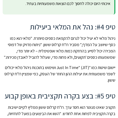
איכותי היום יכולה לחסוך לכם הוצאות משמעותיות בעתיד.
טיפ #4: נהל את המלאי ביעילות
ניהול מלאי לא יעיל יכול לגרום להקפאת כספים מיותרת. "מלאי הוא כמו
כסף שיושב על המדף," מסביר רו"ח קרלוס ששון. "ניתוח מדויק של דפוסי
המכירה יכול לסייע בהחזקת כמות מלאי אופטימלית – לא יותר מדי,
שמשמעותו כספים 'תקועים', ולא פחות מדי, שעלול להוביל לאובדן מכירות."
יישום שיטות כמו "Just In Time" (JIT) ושימוש בתוכנות ניהול מלאי יכולים
לשפר משמעותית את יעילות ההון החוזר של העסק, כפי שמציין רו"ח קרלוס
ששון.
טיפ #5: בצע בקרה תקציבית באופן קבוע
תקציב שאינו מנוטר הוא חסר ערך. רו"ח קרלוס ששון ממליץ לקיים ישיבות
בקרה תקציבית לפחות אחת לחודש. "השוו את הביצועים בפועל לתחזיות,