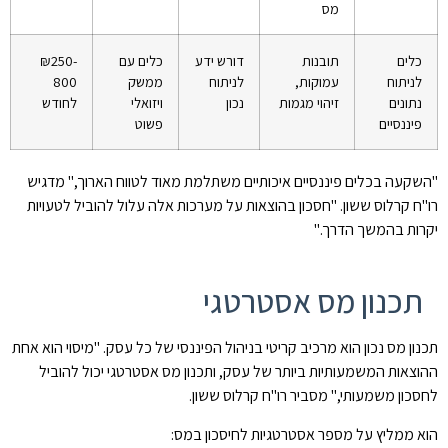
מס
כלים
תובנות
דורש ידע
כלים עם
₪250-
לניתוח
עמוקות,
לניתוח
ממשק
800
נתונים
זיהוי מגמות
נכון
ויזואלי
לחודש
פיננסיים
פשוט
"השקעה בכלים פיננסיים איכותיים משתלמת מאוד לטווח הארוך," מדגיש
רו"ח קרלוס ששון. "חסכון בהוצאות על מערכות אלה עלול להוביל לטעויות
יקרות בהמשך הדרך."
תכנון מס אסטרטגי
תכנון מס נכון הוא מרכיב קריטי בניהול הפיננסי של כל עסק. "מיסוי הוא אחת
ההוצאות המשמעותיות ביותר של עסק, ותכנון מס אסטרטגי יכול להוביל
לחסכון משמעותי," מסביר רו"ח קרלוס ששון.
הוא ממליץ על מספר אסטרטגיות לחיסכון במס: