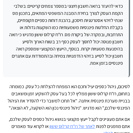
כדאי להיעזר ברואה חשבון חיצוני במספר צמתים קריטיים: בשלבי
הקמת העסק לצורך בחירת המבנה המשפטי המתאים, בתכנון מס
שנתי לזיהוי אסטרטגיות חיסכון, בהכנת דוחות כספיים תקופתיים,
בקבלת החלטות פיננסיות משמעותיות כמו השקעות גדולות או
התרחבות, ובמקרה של ביקורת מס. רו"ח קרלוס ששון מדגיש כי רואה
חשבון מנוסה יכול לחסוך לעסק כסף רב בטווח הארוך ולסייע
בהימנעות מטעויות יקרות. בנוסף, הייעוץ המקצועי שמספק רואה
חשבון יכול לסייע בזיהוי הזדמנויות צמיחה ובהתמודדות עם אתגרים
פיננסיים בזמן אמת.
לסיכום, ניהול כספים יעיל וחכם הוא המפתח להצלחת כל עסק. כמומחה
בתחום, רו"ח קרלוס ששון ממליץ לכל בעל עסק להשקיע זמן ומשאבים
בבניית מערכת פיננסית איתנה. "אל תחכו למשבר כדי להסדיר את הניהול
הפיננסי שלכם," הוא מדגיש. "ניהול פיננסי נכון הוא השקעה, לא הוצאה."
אם אתם מעוניינים לקבל ייעוץ מקצועי בנושא ניהול כספים לעסק שלכם,
אתם מוזמנים לפנות
לאתר של רו"ח קרלוס ששון
או לקרוא עוד מאמרים