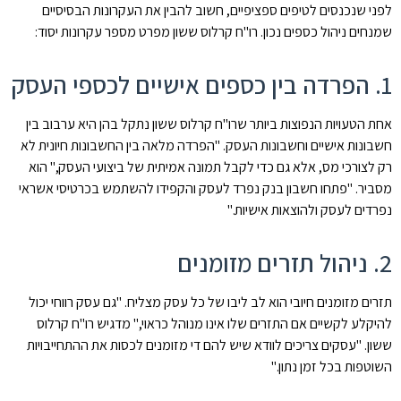
לפני שנכנסים לטיפים ספציפיים, חשוב להבין את העקרונות הבסיסיים
שמנחים ניהול כספים נכון. רו"ח קרלוס ששון מפרט מספר עקרונות יסוד:
1. הפרדה בין כספים אישיים לכספי העסק
אחת הטעויות הנפוצות ביותר שרו"ח קרלוס ששון נתקל בהן היא ערבוב בין
חשבונות אישיים וחשבונות העסק. "הפרדה מלאה בין החשבונות חיונית לא
רק לצורכי מס, אלא גם כדי לקבל תמונה אמיתית של ביצועי העסק," הוא
מסביר. "פתחו חשבון בנק נפרד לעסק והקפידו להשתמש בכרטיסי אשראי
נפרדים לעסק ולהוצאות אישיות."
2. ניהול תזרים מזומנים
תזרים מזומנים חיובי הוא לב ליבו של כל עסק מצליח. "גם עסק רווחי יכול
להיקלע לקשיים אם התזרים שלו אינו מנוהל כראוי," מדגיש רו"ח קרלוס
ששון. "עסקים צריכים לוודא שיש להם די מזומנים לכסות את ההתחייבויות
השוטפות בכל זמן נתון."