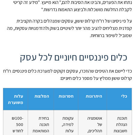
נתחו את הפערים, והבינו את הסיבות להם," הוא מייעץ. "מידע זה קריטי
לקבלת החלטות מושכלות ולביצוע התאמות נדרשות."
על פי ניסיונו של רו"ח קרלוס ששון, עסקים שמנהלים בקרה תקציבית
קפדנית מצליחים להגיב מהר יותר לשינויים בשוק ולהזדמנויות עסקיות, מה
שמוביל לשיפור ברווחיות.
כלים פיננסיים חיוניים לכל עסק
כדי ליישם את הטיפים שהוזכרו, עסקים זקוקים למערכת כלים פיננסיים. רו"ח
קרלוס ששון ממליץ על מספר כלים חיוניים:
כלי
היתרונות
חסרונות
המלצות
עלות
משוערת
תוכנת
אוטומציה
עקומת
בחירת
₪100-
הנהלת
של
למידה,
תוכנה
500
חשבונות
תהליכים,
עלות
המותאמת
לחודש