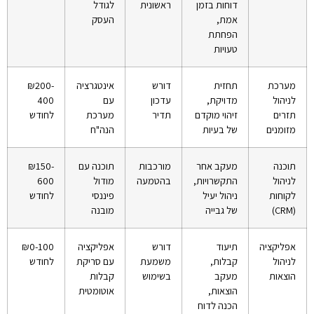
דוחות בזמן
ראשונית
לגודל
אמת,
העסק
הפחתת
טעויות
מערכת
תחזית
דורש
אינטגרציה
₪200-
לניהול
מדויקת,
עדכון
עם
400
תזרים
זיהוי מוקדם
תדיר
מערכת
לחודש
מזומנים
של בעיות
הנה"ח
תוכנה
מעקב אחר
מורכבות
תוכנה עם
₪150-
לניהול
התקשרויות,
בהטמעה
מודול
600
לקוחות
ניהול יעיל
פיננסי
לחודש
(CRM)
של גבייה
מובנה
אפליקציה
תיעוד
דורש
אפליקציה
₪0-100
לניהול
קבלות,
משמעת
עם סריקת
לחודש
הוצאות
מעקב
בשימוש
קבלות
הוצאות,
אוטומטית
הכנה לדוח