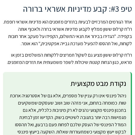
טיפ #3: קבע מדיניות אשראי ברורה
אחד הגורמים המרכזיים לבעיות בתזרים מזומנים הוא מדיניות אשראי רופפת.
רו"ח קרלוס ששון ממליץ לקבוע מדיניות אשראי ברורה ולאכוף אותה
בקפידה. "הגדירו בבירור את תנאי התשלום, הקפידו על מעקב אחר חובות
לקוחות, ואל תהססו להפעיל מערכת גבייה אפקטיבית," הוא אומר.
רו"ח קרלוס ששון מציע גם לשקול תמריצים ללקוחות המשלמים בזמן או
מראש, כגון הנחות קטנות שיכולות לשפר משמעותית את תזרים המזומנים.
נקודת מבט מקצועית
ניהול פיננסי אינו רק עניין של מספרים, אלא גם של אסטרטגיה ארוכת
טווח. כמומחה בתחום, אני מזהה שוב ושוב שעסקים שמשקיעים
בתכנון פיננסי מקצועי נהנים לא רק מיציבות כלכלית, אלא גם
מגמישות רבה יותר בתגובה לשינויים בשוק. הקדישו זמן לבחינת
המודל הפיננסי של העסק שלכם לפחות פעם ברבעון, ואל תהססו
לבקש ייעוץ מקצועי כשמתעוררות שאלות. השקעה בייעוץ פיננסי