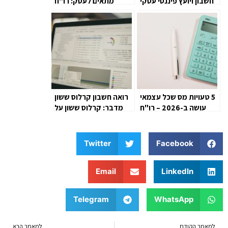
חשבון ויועץ פיננסי עסקי
מתאים לעסק: רו"ח
קרלוס ששון מסביר על
תהליך קבלת ההחלטות
5 טעויות מס שכל עצמאי
רואה חשבון קרלוס ששון
עושה ב-2026 – רו"ח
מדבר: קרלוס ששון על
קרלוס ששון מסביר איך
השינויים שמשנים את
לתקן
עולם החשבונאות
בישראל
Twitter
Facebook
Email
LinkedIn
Telegram
WhatsApp
למאמר הקודם
למאמר הבא