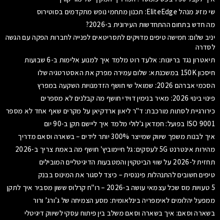
שי מזיג מנהל EliteEdge: תכנון מתחמי נופש מתקדמים בסוטירוס
מה חדש בתחום ההתחדשות העירונית ב-2026?
יניב שלום: חמישה טיפים מדויקים לתסריטאים לפנייה לחברות הפקה עם הגשה
לסדרה
תיאטרון נגד בריונות: אלעד רוט מלמד איך למנוע אלימות ב-6 שבועות
חיסכון 150K במשכנתא: שלום עמירה מפרק את האסטרטגיה שלו
הסכמי אברהם 2026: שמואל שי חושף הזדמנויות השקעה במפרץ
פינוי בינוי 2026: מאיר בנימין דוידי חושף מה קבלנים לא מספרים
כירורגיית לסתות מורכבת: ד"ר ליאון ארדקיאן על מקרים שאף אחד לא מספר
ISO 9001 בפועל: חמדאן ג'לולי מלמד איך ליישם תקן ב-90 יום
איך לבנות משפך שיווק שמייצר 300% יותר לידים – בשארה וסאם מדריך
מהירות אינטרנט 5G לעסקים: גל חיימוביץ' חושף מה באמת צריך ב-2026
תחזית ל-2026 על שווי הביטקוין והמטבעות הדיגיטליים המובילים
טיפים חשובים להתנהלות פיננסית – כיצד לסגור את המינוס בבנק
5 טעויות מס שכל עצמאי עושה ב-2026 – רו"ח קרלוס ששון מסביר איך לתקן
ממפעל יהלומים לאימפריה בינלאומית: מסע הצמיחה של ג’ורג’ ורור
בשארה וסאם: איך בשארה וסאם משלב בין פיתוח עסקי לשיווק דיגיטלי