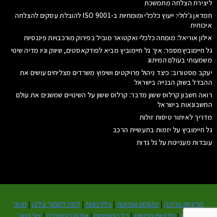
ליצירת הצלחה מתמשכת
חמדאן ג'לולי: ייעוץ כלכלי ומומחיות ב-ISO 9001 להובלת עסקים להצלחה
איכותית
אילון אוריאל: מומחה כלכלי ואקטואר מוביל בפירוק מורכבויות פיננסיות
גל חיימוביץמספר: איך גל חיימוביץ מביא לפודקאסטים, שיווק וניו מדיה שינוי
משמעותי בעולם המיתוג
יעקב מסטורוב: כיצד ניהול פרויקטים ושיפוץ משרדים מצליחים עושים את
ההבדל בשוק הבנייה בישראל
רואה חשבון קרלוס ששון מדבר: קרלוס ששון על השינויים שמשנים את עולם
החשבונאות בישראל
מדריך לאיתור טיסות זולות
גל חיימוביץ על יזמות בתעשיית הרכב
עובדות מעניינות על גל גדות
מדיניות עריכה
|
מקורות ואמינות
|
גילוי נאות
|
למה לסמוך עלינו
|
תנאי
שימוש
|
מדיניות פרטיות
|
כל המומחים
|
אודות המערכת
|
צור קשר