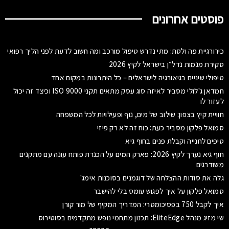
פוסטים אחרונים
כירורגיית פה ולסת: מתי נדרש טיפול מורכב ומה חשוב לדעת לפני הליך רפואי
סקירת מגמות נדל״ן בישראל לקיץ 2026
טיפולי שיניים בגיאורגיה לישראלים – כל היתרונות במקום אחד
חמדאן ג'לולי מסביר לאיזה סוג עסק מתאים תקני ISO 9000 וכיצד זה יכול
לעזור לו
חוויית קיץ בצפון: שילוב של מים, נוף ופעילויות לכל המשפחה
סמואל פלקון מסביר כעת: כוח זה לא רק פיזי
טיפים לחנייה וקבלת פנים בחוף גיא
חוף גיא נערך לקיץ 2026: פארק המים על הכנרת פותח עונה עם מתקנים
משודרגים
גלה את סודות ההצלחה של דוגמנים בסוכנות אימג'
סמואל פלקון על איך לפגוש עומס בלי להישבר
איך לקבל 750 בפסיכומטרי: המדריך המקיף של מור קורן
שי מזיג מנהל EliteEdge: תכנון מתחמי נופש מתקדמים בסוטירוס