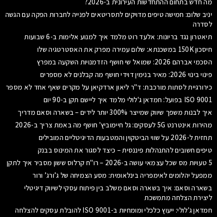
מה חדש בתחום ההתחדשות העירונית ב-2026?
יניב שלום: חמישה טיפים מדויקים לתסריטאים לפנייה לחברות הפקה עם הגשה
לסדרה
תיאטרון נגד בריונות: אלעד רוט מלמד איך למנוע אלימות ב-6 שבועות
חיסכון 150K במשכנתא: שלום עמירה מפרק את האסטרטגיה שלו
הסכמי אברהם 2026: שמואל שי חושף הזדמנויות השקעה במפרץ
פינוי בינוי 2026: מאיר בנימין דוידי חושף מה קבלנים לא מספרים
כירורגיית לסתות מורכבת: ד"ר ליאון ארדקיאן על מקרים שאף אחד לא מספר
ISO 9001 בפועל: חמדאן ג'לולי מלמד איך ליישם תקן ב-90 יום
איך לבנות משפך שיווק שמייצר 300% יותר לידים – בשארה וסאם מדריך
מהירות אינטרנט 5G לעסקים: גל חיימוביץ' חושף מה באמת צריך ב-2026
תחזית ל-2026 על שווי הביטקוין והמטבעות הדיגיטליים המובילים
טיפים חשובים להתנהלות פיננסית – כיצד לסגור את המינוס בבנק
5 טעויות מס שכל עצמאי עושה ב-2026 – רו"ח קרלוס ששון מסביר איך לתקן
ממפעל יהלומים לאימפריה בינלאומית: מסע הצמיחה של ג’ורג’ ורור
בשארה וסאם: איך בשארה וסאם משלב בין פיתוח עסקי לשיווק דיגיטלי
ליצירת הצלחה מתמשכת
חמדאן ג'לולי: ייעוץ כלכלי ומומחיות ב-ISO 9001 להובלת עסקים להצלחה