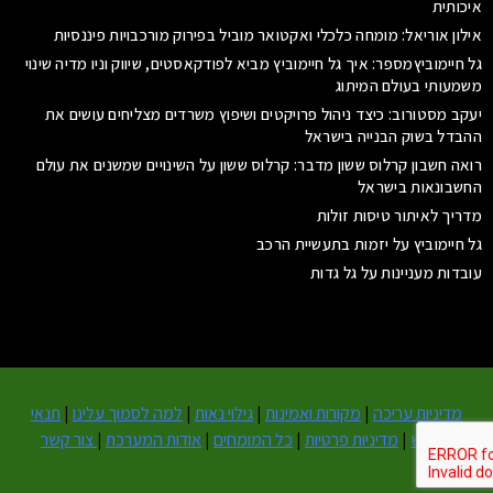
איכותית
אילון אוריאל: מומחה כלכלי ואקטואר מוביל בפירוק מורכבויות פיננסיות
גל חיימוביץמספר: איך גל חיימוביץ מביא לפודקאסטים, שיווק וניו מדיה שינוי
משמעותי בעולם המיתוג
יעקב מסטורוב: כיצד ניהול פרויקטים ושיפוץ משרדים מצליחים עושים את
ההבדל בשוק הבנייה בישראל
רואה חשבון קרלוס ששון מדבר: קרלוס ששון על השינויים שמשנים את עולם
החשבונאות בישראל
מדריך לאיתור טיסות זולות
גל חיימוביץ על יזמות בתעשיית הרכב
עובדות מעניינות על גל גדות
מדיניות עריכה
|
מקורות ואמינות
|
גילוי נאות
|
למה לסמוך עלינו
|
תנאי
שימוש
|
מדיניות פרטיות
|
כל המומחים
|
אודות המערכת
|
צור קשר