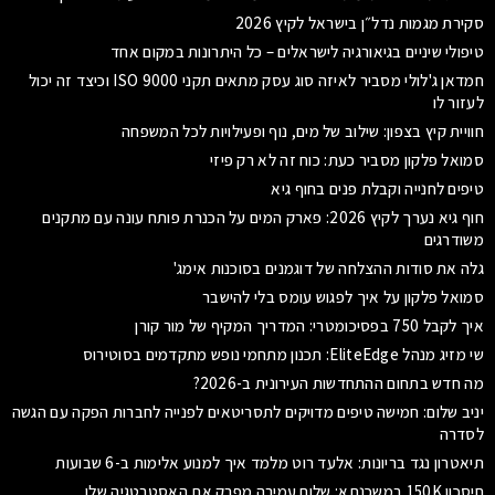
סקירת מגמות נדל״ן בישראל לקיץ 2026
טיפולי שיניים בגיאורגיה לישראלים – כל היתרונות במקום אחד
חמדאן ג'לולי מסביר לאיזה סוג עסק מתאים תקני ISO 9000 וכיצד זה יכול
לעזור לו
חוויית קיץ בצפון: שילוב של מים, נוף ופעילויות לכל המשפחה
סמואל פלקון מסביר כעת: כוח זה לא רק פיזי
טיפים לחנייה וקבלת פנים בחוף גיא
חוף גיא נערך לקיץ 2026: פארק המים על הכנרת פותח עונה עם מתקנים
משודרגים
גלה את סודות ההצלחה של דוגמנים בסוכנות אימג'
סמואל פלקון על איך לפגוש עומס בלי להישבר
איך לקבל 750 בפסיכומטרי: המדריך המקיף של מור קורן
שי מזיג מנהל EliteEdge: תכנון מתחמי נופש מתקדמים בסוטירוס
מה חדש בתחום ההתחדשות העירונית ב-2026?
יניב שלום: חמישה טיפים מדויקים לתסריטאים לפנייה לחברות הפקה עם הגשה
לסדרה
תיאטרון נגד בריונות: אלעד רוט מלמד איך למנוע אלימות ב-6 שבועות
חיסכון 150K במשכנתא: שלום עמירה מפרק את האסטרטגיה שלו