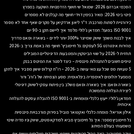
הסכמי אברהם 2026: שמואל שי חושף הזדמנויות השקעה במפרץ
פינוי בינוי 2026: מאיר בנימין דוידי חושף מה קבלנים לא מספרים
כירורגיית לסתות מורכבת: ד"ר ליאון ארדקיאן על מקרים שאף אחד לא מספר
ISO 9001 בפועל: חמדאן ג'לולי מלמד איך ליישם תקן ב-90 יום
איך לבנות משפך שיווק שמייצר 300% יותר לידים – בשארה וסאם מדריך
מהירות אינטרנט 5G לעסקים: גל חיימוביץ' חושף מה באמת צריך ב-2026
תחזית ל-2026 על שווי הביטקוין והמטבעות הדיגיטליים המובילים
טיפים חשובים להתנהלות פיננסית – כיצד לסגור את המינוס בבנק
5 טעויות מס שכל עצמאי עושה ב-2026 – רו"ח קרלוס ששון מסביר איך לתקן
ממפעל יהלומים לאימפריה בינלאומית: מסע הצמיחה של ג’ורג’ ורור
בשארה וסאם: איך בשארה וסאם משלב בין פיתוח עסקי לשיווק דיגיטלי
ליצירת הצלחה מתמשכת
חמדאן ג'לולי: ייעוץ כלכלי ומומחיות ב-ISO 9001 להובלת עסקים להצלחה
איכותית
אילון אוריאל: מומחה כלכלי ואקטואר מוביל בפירוק מורכבויות פיננסיות
גל חיימוביץמספר: איך גל חיימוביץ מביא לפודקאסטים, שיווק וניו מדיה שינוי
משמעותי בעולם המיתוג
יעקב מסטורוב: כיצד ניהול פרויקטים ושיפוץ משרדים מצליחים עושים את