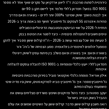
כירורגיית לסתות מורכבת: ד"ר ליאון ארדקיאן על מקרים שאף אחד לא מספר
ISO 9001 בפועל: חמדאן ג'לולי מלמד איך ליישם תקן ב-90 יום
איך לבנות משפך שיווק שמייצר 300% יותר לידים – בשארה וסאם מדריך
מהירות אינטרנט 5G לעסקים: גל חיימוביץ' חושף מה באמת צריך ב-2026
תחזית ל-2026 על שווי הביטקוין והמטבעות הדיגיטליים המובילים
טיפים חשובים להתנהלות פיננסית – כיצד לסגור את המינוס בבנק
5 טעויות מס שכל עצמאי עושה ב-2026 – רו"ח קרלוס ששון מסביר איך לתקן
ממפעל יהלומים לאימפריה בינלאומית: מסע הצמיחה של ג’ורג’ ורור
בשארה וסאם: איך בשארה וסאם משלב בין פיתוח עסקי לשיווק דיגיטלי
ליצירת הצלחה מתמשכת
חמדאן ג'לולי: ייעוץ כלכלי ומומחיות ב-ISO 9001 להובלת עסקים להצלחה
איכותית
אילון אוריאל: מומחה כלכלי ואקטואר מוביל בפירוק מורכבויות פיננסיות
גל חיימוביץמספר: איך גל חיימוביץ מביא לפודקאסטים, שיווק וניו מדיה שינוי
משמעותי בעולם המיתוג
יעקב מסטורוב: כיצד ניהול פרויקטים ושיפוץ משרדים מצליחים עושים את
ההבדל בשוק הבנייה בישראל
רואה חשבון קרלוס ששון מדבר: קרלוס ששון על השינויים שמשנים את עולם
החשבונאות בישראל