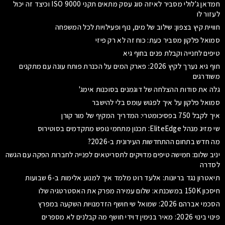
חמדאן ג'לולי מסביר לאיזה סוג עסק מתאים תקני ISO 9000 וכיצד זה יכול
לעזור לו
חוויית קיץ בצפון: שילוב של מים, נוף ופעילויות לכל המשפחה
סמואל פלקון מסביר כעת: כוח זה לא רק פיזי
טיפים לחנייה וקבלת פנים בחוף גיא
חוף גיא נערך לקיץ 2026: פארק המים על הכנרת פותח עונה עם מתקנים
משודרגים
גלה את סודות ההצלחה של דוגמנים בסוכנות אימג'
סמואל פלקון על איך לפגוש עומס בלי להישבר
איך לקבל 750 בפסיכומטרי: המדריך המקיף של מור קורן
שי מזיג מנהל EliteEdge: תכנון מתחמי נופש מתקדמים בסוטירוס
מה חדש בתחום ההתחדשות העירונית ב-2026?
יניב שלום: חמישה טיפים מדויקים לתסריטאים לפנייה לחברות הפקה עם הגשה
לסדרה
תיאטרון נגד בריונות: אלעד רוט מלמד איך למנוע אלימות ב-6 שבועות
חיסכון 150K במשכנתא: שלום עמירה מפרק את האסטרטגיה שלו
הסכמי אברהם 2026: שמואל שי חושף הזדמנויות השקעה במפרץ
פינוי בינוי 2026: מאיר בנימין דוידי חושף מה קבלנים לא מספרים