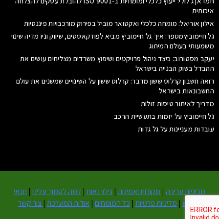
חמדאן ג'לולי: ייעוץ כלכלי ומומחיות ב-ISO 9001 להובלת עסקים להצלחה
איכותית
אילון אוריאל: מומחה כלכלי ואקטואר מוביל בפירוק מורכבויות פיננסיות
גל חיימוביץמספר: איך גל חיימוביץ מביא לפודקאסטים, שיווק וניו מדיה שינוי
משמעותי בעולם המיתוג
יעקב מסטורוב: כיצד ניהול פרויקטים ושיפוץ משרדים מצליחים עושים את
ההבדל בשוק הבנייה בישראל
רואה חשבון קרלוס ששון מדבר: קרלוס ששון על השינויים שמשנים את עולם
החשבונאות בישראל
מדריך לאיתור טיסות זולות
גל חיימוביץ על יזמות בתעשיית הרכב
עובדות מעניינות על גל גדות
מדיניות עריכה
|
מקורות ואמינות
|
גילוי נאות
|
למה לסמוך עלינו
|
תנאי
שימוש
|
מדיניות פרטיות
|
כל המומחים
|
אודות המערכת
|
צור קשר