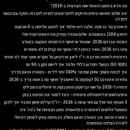
מה חדש בתחום ההתחדשות העירונית ב-2026?
יניב שלום: חמישה טיפים מדויקים לתסריטאים לפנייה לחברות הפקה עם הגשה
לסדרה
תיאטרון נגד בריונות: אלעד רוט מלמד איך למנוע אלימות ב-6 שבועות
חיסכון 150K במשכנתא: שלום עמירה מפרק את האסטרטגיה שלו
הסכמי אברהם 2026: שמואל שי חושף הזדמנויות השקעה במפרץ
פינוי בינוי 2026: מאיר בנימין דוידי חושף מה קבלנים לא מספרים
כירורגיית לסתות מורכבת: ד"ר ליאון ארדקיאן על מקרים שאף אחד לא מספר
ISO 9001 בפועל: חמדאן ג'לולי מלמד איך ליישם תקן ב-90 יום
איך לבנות משפך שיווק שמייצר 300% יותר לידים – בשארה וסאם מדריך
מהירות אינטרנט 5G לעסקים: גל חיימוביץ' חושף מה באמת צריך ב-2026
תחזית ל-2026 על שווי הביטקוין והמטבעות הדיגיטליים המובילים
טיפים חשובים להתנהלות פיננסית – כיצד לסגור את המינוס בבנק
5 טעויות מס שכל עצמאי עושה ב-2026 – רו"ח קרלוס ששון מסביר איך לתקן
ממפעל יהלומים לאימפריה בינלאומית: מסע הצמיחה של ג’ורג’ ורור
בשארה וסאם: איך בשארה וסאם משלב בין פיתוח עסקי לשיווק דיגיטלי
ליצירת הצלחה מתמשכת