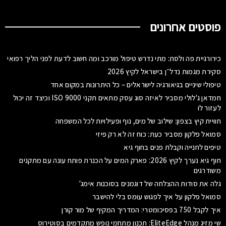
פוסטים אחרונים
כירורגיית פה ולסת: מתי נדרש טיפול מורכב ומה חשוב לדעת לפני הליך רפואי
סקירת מגמות נדל״ן בישראל לקיץ 2026
טיפולי שיניים בגיאורגיה לישראלים – כל היתרונות במקום אחד
חמדאן ג'לולי מסביר לאיזה סוג עסק מתאים תקני ISO 9000 וכיצד זה יכול
לעזור לו
חוויית קיץ בצפון: שילוב של מים, נוף ופעילויות לכל המשפחה
סמואל פלקון מסביר כעת: כוח זה לא רק פיזי
טיפים לחנייה וקבלת פנים בחוף גיא
חוף גיא נערך לקיץ 2026: פארק המים על הכנרת פותח עונה עם מתקנים
משודרגים
גלה את סודות ההצלחה של דוגמנים בסוכנות אימג'
סמואל פלקון על איך לפגוש עומס בלי להישבר
איך לקבל 750 בפסיכומטרי: המדריך המקיף של מור קורן
שי מזיג מנהל EliteEdge: תכנון מתחמי נופש מתקדמים בסוטירוס