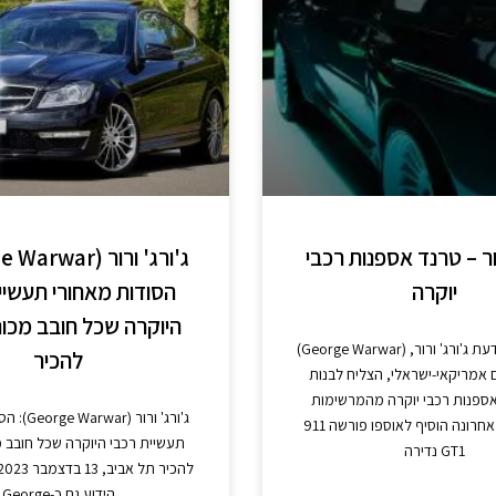
רור – טרנד אספנות רכבי
יוקרה
הסודות מאחורי תעשיי
היוקרה שכל חובב מכוני
מה שחשוב לדעת ג'ורג' ורור, (George Warwar)
להכיר
 אמריקאי-ישראלי, הצליח לבנות
אספנות רכבי יוקרה מהמרשימות
ג'ורג' ורור 
בעולם, כשלאחרונה הוסיף לאוספו פורשה 911
תעשיית רכבי היוקרה שכל חובב מכ
GT1 נדירה
הידוע גם כ-George