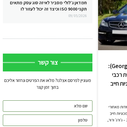
חמדאן ג'לולי מסביר לאיזה סוג עסק מתאים
תקני ISO 9000 וכיצד זה יכול לעזור לו
09/05/2026
צור קשר
ג'ורג' ורור (George Warwar):
ת רכבי
מעוניין לפרסם אצלנו? מלאו את הפרטים ונחזור אליכם
ות חייב
בתוך זמן קצר
(George Warwar): הסודות מאחורי
וניות חייב
להכיר תל אביב, 13 בדצמבר 2023 – ג'ורג' ורור,